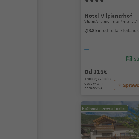
Hotel Vilpianerhof
Vilpian/Vilpiano, Terlan/Terlano, 
3.8 km
od Terlan/Terlano
Sü
Od 216€
1 nocleg / 2 liczba
osób w tym
Sprawd
podatek VAT
Możliwość rezerwacji online