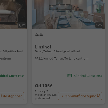
1/12
1/27
Linslhof
Alto Adige Wine Road
Terlan/Terlano, Alto Adige Wine Road
 centrum
1.1 km
od Terlan/Terlano centrum
dtirol Guest Pass
Südtirol Guest Pass
Od 105€
1 nocleg / 1
mieszkanie w tym
ź dostępność
Sprawdź dostępność
podatek VAT