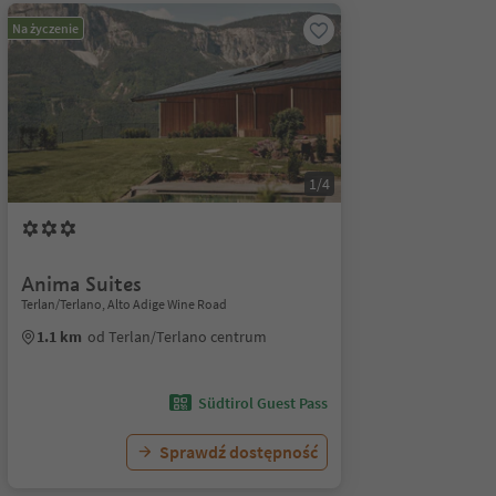
Na życzenie
1/4
Anima Suites
Terlan/Terlano, Alto Adige Wine Road
1.1 km
od Terlan/Terlano centrum
Südtirol Guest Pass
Sprawdź dostępność