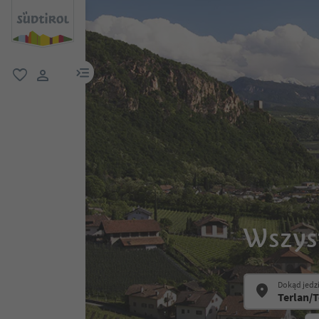
link menu
ulubione
link użytkownika
Wszyst
Dokąd jedz