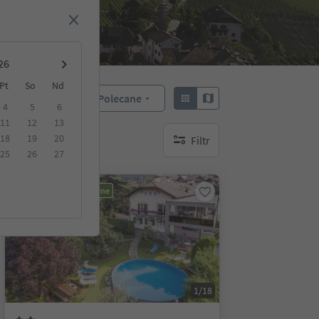
Pt
So
Nd
Polecane
Sortuj według:
4
5
6
11
12
13
18
19
20
Filtr
brak aktywnych filtrów
25
26
27
Możliwość rezerwacji online
1/18