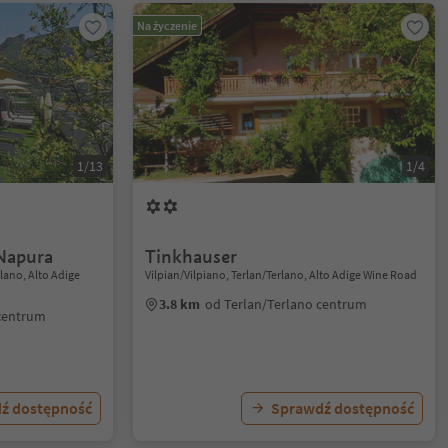
Na życzenie
1/13
1/4
Napura
Tinkhauser
lano, Alto Adige
Vilpian/Vilpiano, Terlan/Terlano, Alto Adige Wine Road
3.8 km
od Terlan/Terlano centrum
 centrum
ź dostępność
Sprawdź dostępność