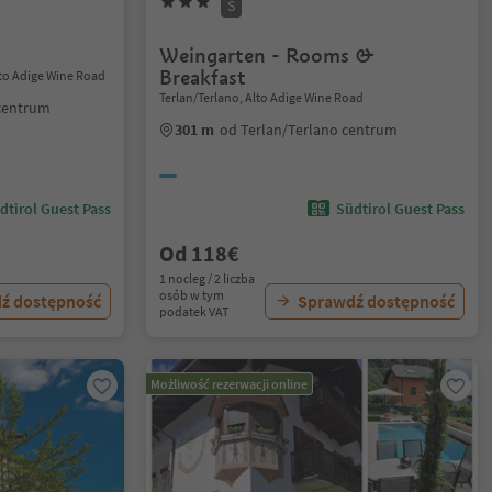
S
Weingarten - Rooms &
Breakfast
Alto Adige Wine Road
Terlan/Terlano, Alto Adige Wine Road
 centrum
301 m
od Terlan/Terlano centrum
dtirol Guest Pass
Südtirol Guest Pass
Od 118€
1 nocleg / 2 liczba
osób w tym
ź dostępność
Sprawdź dostępność
podatek VAT
Możliwość rezerwacji online