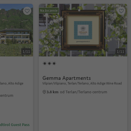
Na życzenie
1/11
1/11
Gemma Apartments
lano, Alto Adige
Vilpian/Vilpiano, Terlan/Terlano, Alto Adige Wine Road
3.8 km
od Terlan/Terlano centrum
 centrum
dtirol Guest Pass