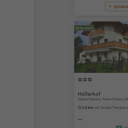
Sprawd
Na życzenie
Höllerhof
Vilpian/Vilpiano, Terlan/Terlano, 
3.4 km
od Terlan/Terlano