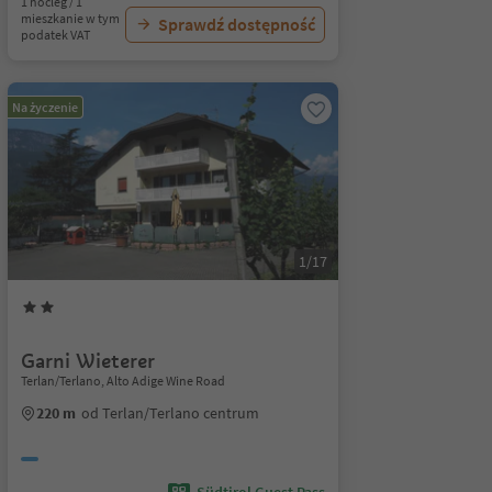
1 nocleg / 1
mieszkanie w tym
Sprawdź dostępność
podatek VAT
Na życzenie
1/17
Garni Wieterer
Terlan/Terlano, Alto Adige Wine Road
220 m
od Terlan/Terlano centrum