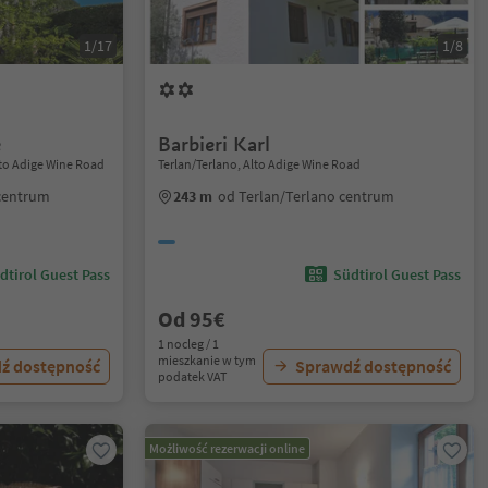
1/17
1/8
e
Barbieri Karl
Alto Adige Wine Road
Terlan/Terlano, Alto Adige Wine Road
 centrum
243 m
od Terlan/Terlano centrum
dtirol Guest Pass
Südtirol Guest Pass
Od 95€
1 nocleg / 1
mieszkanie w tym
ź dostępność
Sprawdź dostępność
podatek VAT
Możliwość rezerwacji online