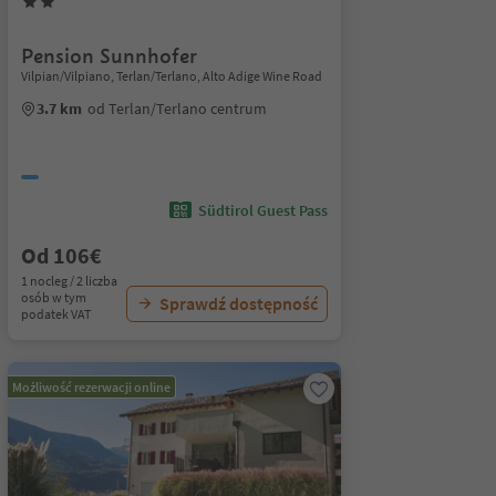
Pension Sunnhofer
Vilpian/Vilpiano, Terlan/Terlano, Alto Adige Wine Road
3.7 km
od Terlan/Terlano centrum
Südtirol Guest Pass
Od 106€
1 nocleg / 2 liczba
osób w tym
Sprawdź dostępność
podatek VAT
Możliwość rezerwacji online