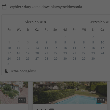
Wybierz daty zameldowania/wymeldowania
Sierpień
Wrzesień
Pn
Wt
Śr
Cz
Pt
So
Nd
Pn
Wt
Śr
Cz
1
2
1
2
3
3
4
5
6
7
8
9
7
8
9
10
10
11
12
13
14
15
16
14
15
16
17
Kategoria
Opcje wyżywienia
Ekologiczne zakwaterowanie
17
18
19
20
21
22
23
21
22
23
24
24
25
26
27
28
29
30
28
29
30
31
Możliwość rezerwacji online
Liczba noclegów:
0
1/23
1/31