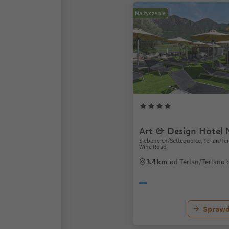
Na życzenie
Art & Design Hotel 
Siebeneich/Settequerce, Terlan/Ter
Wine Road
3.4 km
od Terlan/Terlano
Sprawd