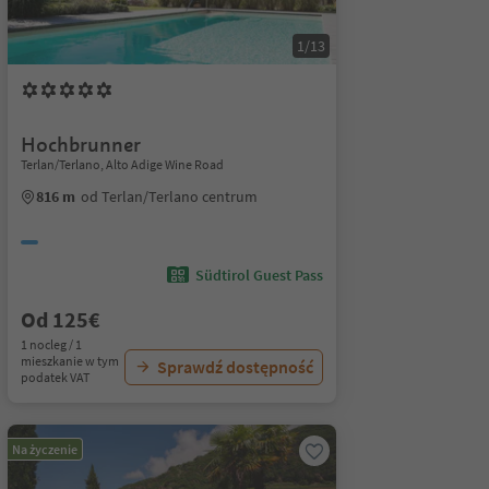
1/13
Hochbrunner
Terlan/Terlano, Alto Adige Wine Road
816 m
od Terlan/Terlano centrum
Südtirol Guest Pass
Od 125€
1 nocleg / 1
mieszkanie w tym
Sprawdź dostępność
podatek VAT
Na życzenie