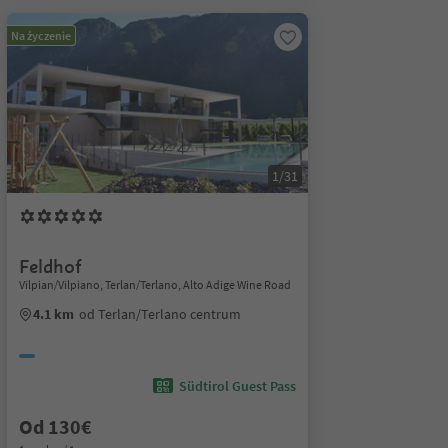
Na życzenie
1/31
Feldhof
Vilpian/Vilpiano, Terlan/Terlano, Alto Adige Wine Road
4.1 km
od Terlan/Terlano centrum
Südtirol Guest Pass
Od 130€