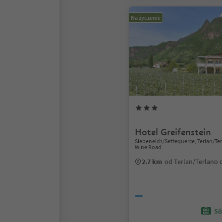
Na życzenie
Hotel Greifenstein
Siebeneich/Settequerce, Terlan/Ter
Wine Road
2.7 km
od Terlan/Terlano
Sü