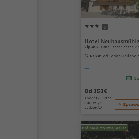
S
Hotel Neuhausmühl
Vilpian/Vilpiano, Terlan/Terlano, 
3.7 km
od Terlan/Terlano
Sü
Od 150€
1 nocleg / 2 liczba
osób w tym
Sprawd
podatek VAT
Możliwość rezerwacji online