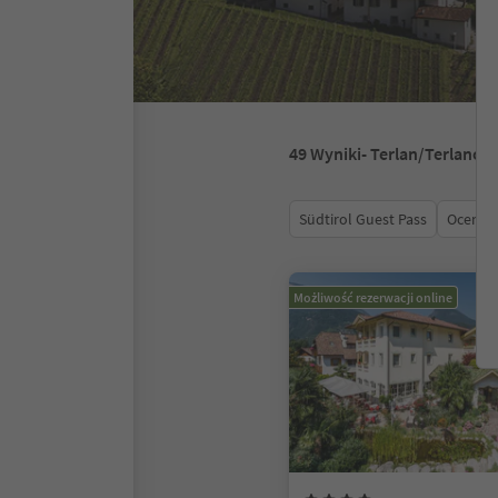
49
Wyniki
- Terlan/Terlano
Südtirol Guest Pass
Ocena
Możliwość rezerwacji online