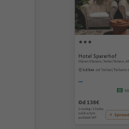
Hotel Sparerhof
Vilpian/Vilpiano, Terlan/Terlano, 
3.8 km
od Terlan/Terlano
Sü
Od 138€
1 nocleg / 2 liczba
osób w tym
Sprawd
podatek VAT