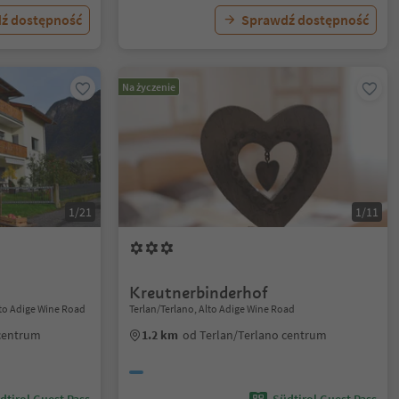
ź dostępność
Sprawdź dostępność
Na życzenie
1/21
1/11
Kreutnerbinderhof
Alto Adige Wine Road
Terlan/Terlano, Alto Adige Wine Road
 centrum
1.2 km
od Terlan/Terlano centrum