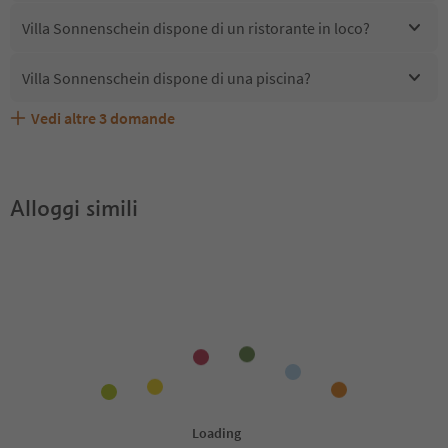
Villa Sonnenschein dispone di un ristorante in loco?
Villa Sonnenschein dispone di una piscina?
Vedi altre
3
domande
Quali servizi/attività sono disponibili presso Villa
Gli ospiti di Villa Sonnenschein ricevono l'Alto Adige
Villa Sonnenschein accetta animali domestici?
Sonnenschein?
Guest Pass?
Alloggi simili