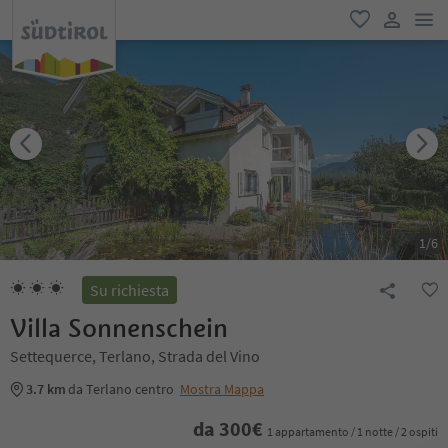
men
favoriti
user lin
1
/
6
Su richiesta
Villa Sonnenschein
Settequerce, Terlano, Strada del Vino
3.7 km
da Terlano centro
Mostra Mappa
da
300
€
1 appartamento / 1 notte / 2 ospiti