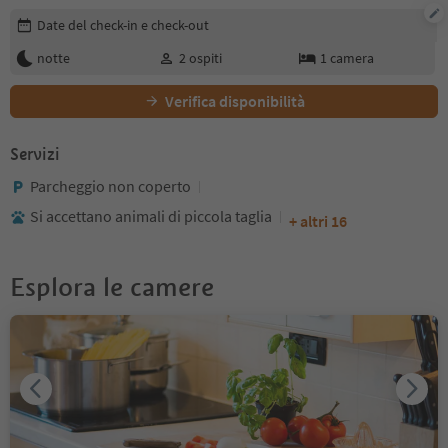
Modifica i dettagli della prenotazione
Date del check-in e check-out
notte
2
ospiti
1
camera
Verifica disponibilità
Servizi
Parcheggio non coperto
Si accettano animali di piccola taglia
+ altri 16
Esplora le camere