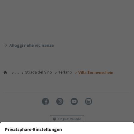
Alloggi nelle vicinanze
...
Strada del Vino
Terlano
Villa Sonnenschein
Lingua: Italiano