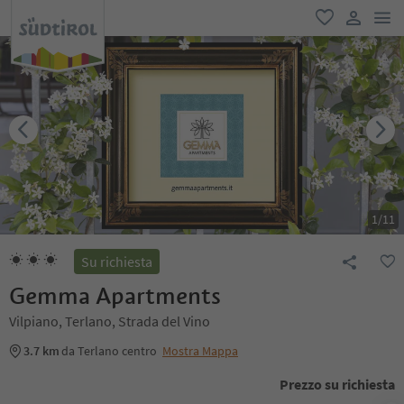
men
favoriti
user lin
1
/
11
Su richiesta
Gemma Apartments
Vilpiano, Terlano, Strada del Vino
3.7 km
da Terlano centro
Mostra Mappa
Prezzo su richiesta