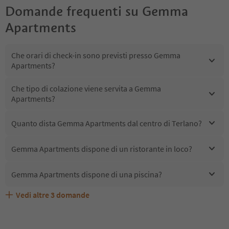
Domande frequenti su
Gemma
Apartments
Che orari di check-in sono previsti presso Gemma
Apartments?
Che tipo di colazione viene servita a Gemma
Apartments?
Quanto dista Gemma Apartments dal centro di Terlano?
Gemma Apartments dispone di un ristorante in loco?
Gemma Apartments dispone di una piscina?
Vedi altre
3
domande
Quali servizi/attività sono disponibili presso Gemma
Gli ospiti di Gemma Apartments ricevono l'Alto Adige
Gemma Apartments accetta animali domestici?
Apartments?
Guest Pass?