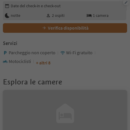
Modifica i dettagli della prenotazione
Date del check-in e check-out
notte
2
ospiti
1
camera
Verifica disponibilità
Servizi
Parcheggio non coperto
Wi-Fi gratuito
Motociclisti
+ altri 8
Esplora le camere