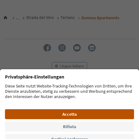
...
Strada del Vino
Terlano
Gemma Apartments
Lingua: Italiano
FAQ
Contatti
Press
MICE
Privacy Policy
Termini e condizioni
Crediti
Cookie Policy
Film commission
Chi siamo
Dichiarazione di accessibilità
Alto Adige B2B
© 2026 IDM Südtirol