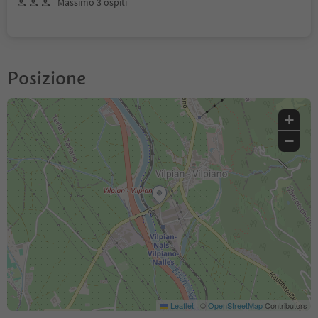
Massimo 3 ospiti
Posizione
+
−
Leaflet
|
©
OpenStreetMap
Contributors