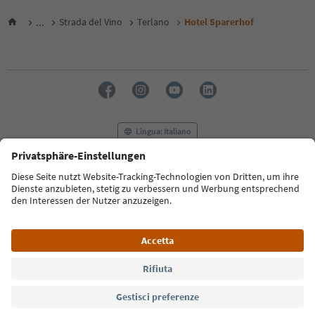
...
Strada del Vino
Terlano
Hotel Sparerhof
Lingua: Italiano
FAQ
Contatti
Press
MICE
Privacy Policy
Termini e condizioni
Crediti
Cookie Policy
Film commission
Chi siamo
Dichiarazione di accessibilità
Alto Adige B2B
© 2026 IDM Südtirol