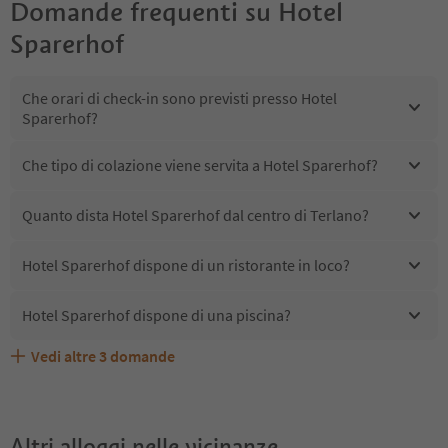
Domande frequenti su
Hotel
Sparerhof
Che orari di check-in sono previsti presso Hotel
Sparerhof?
Che tipo di colazione viene servita a Hotel Sparerhof?
Quanto dista Hotel Sparerhof dal centro di Terlano?
Hotel Sparerhof dispone di un ristorante in loco?
Hotel Sparerhof dispone di una piscina?
Vedi altre
3
domande
Quali servizi/attività sono disponibili presso Hotel
Gli ospiti di Hotel Sparerhof ricevono l'Alto Adige Guest
Hotel Sparerhof accetta animali domestici?
Sparerhof?
Pass?
Altri alloggi nelle vicinanze