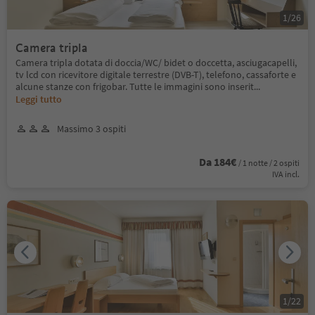
1
/
26
Camera tripla
Camera tripla dotata di doccia/WC/ bidet o doccetta, asciugacapelli,
tv lcd con ricevitore digitale terrestre (DVB-T), telefono, cassaforte e
alcune stanze con frigobar. Tutte le immagini sono inserit
...
Leggi tutto
Massimo 3 ospiti
Da 184€
/ 1 notte / 2 ospiti
IVA incl.
1
/
22