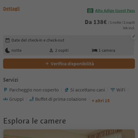
Dettagli
Alto Adige Guest Pass
Da
138
€
/ 1 notte / 2 ospiti
IVA incl.
Modifica i dettagli della prenotazione
Date del check-in e check-out
notte
2
ospiti
1
camera
Verifica disponibilità
Servizi
Parcheggio non coperto
Si accettano cani
WiFi
Gruppi
Buffet di prima colazione
+ altri 15
Esplora le camere