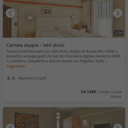
1
/
20
Camera doppia - letti divisi
Camera matrimoniale con letti divisi, dotata di doccia/WC/ bidet o
doccetta, asciugacapelli, tv lcd con ricevitore digitale terrestre (DVB-
T), telefono, cassaforte e alcune stanze con frigobar. Tutte
...
Leggi tutto
Massimo 2 ospiti
Da 138€
/ 1 notte / 2 ospiti
IVA incl.