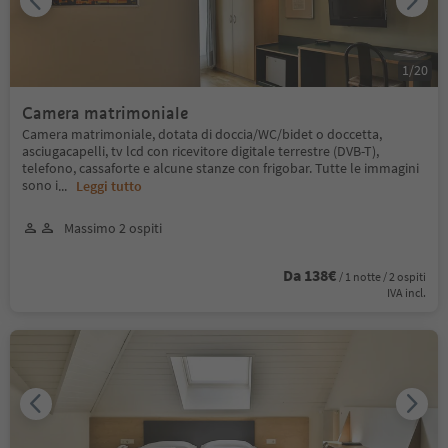
1
/
20
Camera matrimoniale
Camera matrimoniale, dotata di doccia/WC/bidet o doccetta,
asciugacapelli, tv lcd con ricevitore digitale terrestre (DVB-T),
telefono, cassaforte e alcune stanze con frigobar. Tutte le immagini
sono i
...
Leggi tutto
Massimo 2 ospiti
Da 138€
/ 1 notte / 2 ospiti
IVA incl.