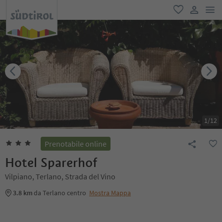
men
favoriti
user lin
1
/
12
Prenotabile online
Hotel Sparerhof
Vilpiano, Terlano, Strada del Vino
3.8 km
da Terlano centro
Mostra Mappa