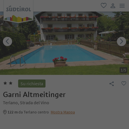
men
favoriti
user lin
1
/
5
Su richiesta
Garni Altmeitinger
Terlano, Strada del Vino
122 m
da Terlano centro
Mostra Mappa