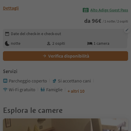
Dettagli
Alto Adige Guest Pass
da
96
€
/ 1 notte / 2 ospiti
Modifica i dettagli della prenotazione
Date del check-in e check-out
notte
2
ospiti
1
camera
Verifica disponibilità
Servizi
Parcheggio coperto
Si accettano cani
Wi-Fi gratuito
Famiglie
+ altri 10
Esplora le camere