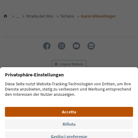
...
Strada del Vino
Terlano
Garni Altmeitinger
Lingua: Italiano
FAQ
Contatti
Press
MICE
Privacy Policy
Termini e condizioni
Crediti
Cookie Policy
Film commission
Chi siamo
Dichiarazione di accessibilità
Alto Adige B2B
© 2026 IDM Südtirol