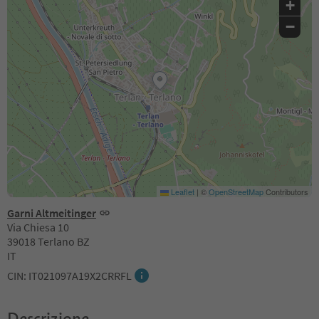
+
−
Leaflet
|
©
OpenStreetMap
Contributors
Garni Altmeitinger
Via Chiesa 10
39018 Terlano BZ
IT
CIN: IT021097A19X2CRRFL
Descrizione