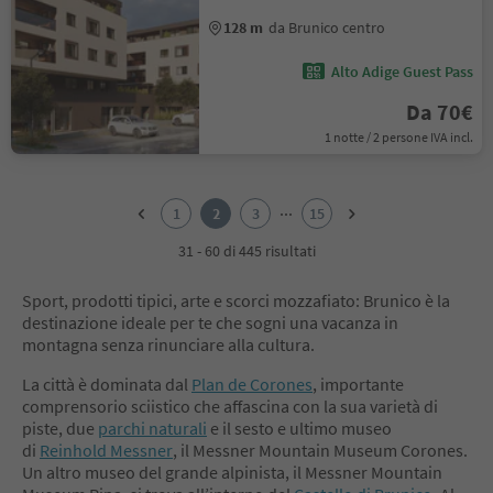
128 m
da Brunico centro
Alto Adige Guest Pass
Da 70€
1 notte / 2 persone IVA incl.
1
2
...
1
2
3
15
3
4
31 - 60 di 445 risultati
5
6
Sport, prodotti tipici, arte e scorci mozzafiato: Brunico è la
7
destinazione ideale per te che sogni una vacanza in
8
montagna senza rinunciare alla cultura.
9
10
La città è dominata dal
Plan de Corones
, importante
11
comprensorio sciistico che affascina con la sua varietà di
12
piste, due
parchi naturali
e il sesto e ultimo museo
13
di
Reinhold Messner
, il Messner Mountain Museum Corones.
14
Un altro museo del grande alpinista, il Messner Mountain
15