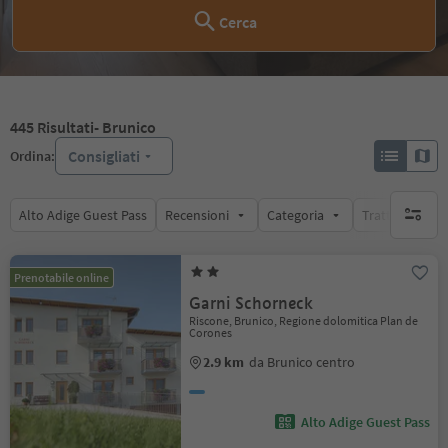
Cerca
445
Risultati
- Brunico
Consigliati
Ordina:
Alto Adige Guest Pass
Recensioni
Categoria
Trattamento
nessun f
Prenotabile online
Garni Schorneck
Riscone, Brunico, Regione dolomitica Plan de
Corones
2.9 km
da Brunico centro
Alto Adige Guest Pass