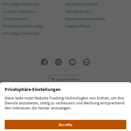
Alto Adige Guide App
Vacanze sostenibili
Cultura e attrazioni
Attività da fare
Parchi naturali
Escursioni con bambini
Prodotti dell'Alto Adige
Lingue ufficiali
Alto Adige Guest Pass
Lingua: Italiano
FAQ
Contatti
Press
MICE
Privacy Policy
Termini e condizioni
Crediti
Cookie Policy
Film commission
Chi siamo
Dichiarazione di accessibilità
Alto Adige B2B