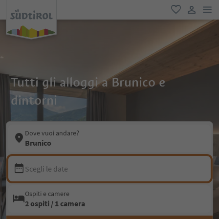
men
favoriti
user lin
Tutti gli alloggi a Brunico e
dintorni
Dove vuoi andare?
Brunico
Scegli le date
Ospiti e camere
2 ospiti / 1 camera