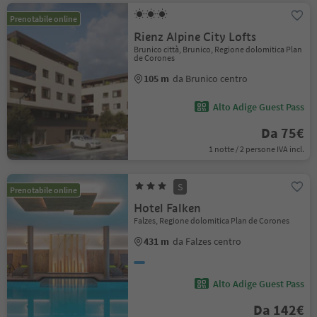
Prenotabile online
Rienz Alpine City Lofts
Brunico città, Brunico, Regione dolomitica Plan
de Corones
105 m
da Brunico centro
Alto Adige Guest Pass
Da 75€
1 notte / 2 persone IVA incl.
S
Prenotabile online
Hotel Falken
Falzes, Regione dolomitica Plan de Corones
431 m
da Falzes centro
Alto Adige Guest Pass
Da 142€