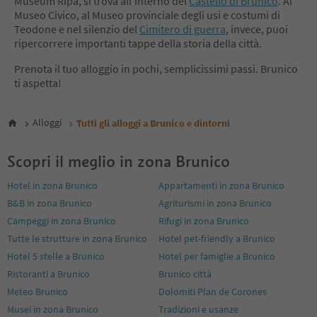
Museum Ripa, si trova all’interno del
Castello di Brunico
. Al
Museo Civico, al Museo provinciale degli usi e costumi di
Teodone e nel silenzio del
Cimitero di guerra
, invece, puoi
ripercorrere importanti tappe della storia della città.
Prenota il tuo alloggio in pochi, semplicissimi passi. Brunico
ti aspetta!
Alloggi
Tutti gli alloggi a Brunico e dintorni
Scopri il meglio in zona Brunico
Hotel in zona Brunico
Appartamenti in zona Brunico
B&B in zona Brunico
Agriturismi in zona Brunico
Campeggi in zona Brunico
Rifugi in zona Brunico
Tutte le strutture in zona Brunico
Hotel pet-friendly a Brunico
Hotel 5 stelle a Brunico
Hotel per famiglie a Brunico
Ristoranti a Brunico
Brunico città
Meteo Brunico
Dolomiti Plan de Corones
Musei in zona Brunico
Tradizioni e usanze