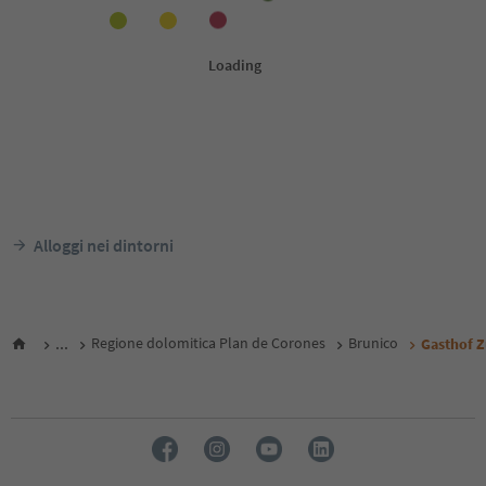
Alloggi nei dintorni
...
Regione dolomitica Plan de Corones
Brunico
Gasthof 