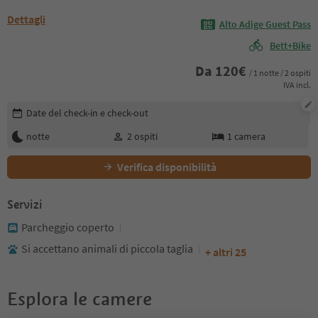
Dettagli
Alto Adige Guest Pass
Bett+Bike
Da
120
€
/ 1 notte / 2 ospiti
IVA incl.
Modifica i dettagli della prenotazione
Date del check-in e check-out
notte
2
ospiti
1
camera
Verifica disponibilità
Servizi
Parcheggio coperto
Si accettano animali di piccola taglia
+ altri 25
Esplora le camere