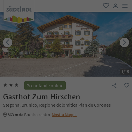
men
favoriti
user lin
1
/
15
Prenotabile online
Gasthof Zum Hirschen
Stegona, Brunico, Regione dolomitica Plan de Corones
863 m
da Brunico centro
Mostra Mappa