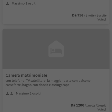
Massimo 1 ospiti
Da 75€
/ 1 notte / 1 ospite
IVA incl.
Camera matrimoniale
con telefono, TV satellitare, la maggior parte con balcone,
cassaforte, bagno con doccia e asciugacapelli
Massimo 2 ospiti
Da 120€
/ 1 notte / 2 ospiti
IVA incl.