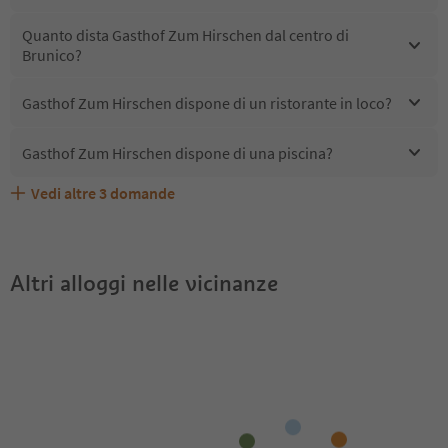
Quanto dista Gasthof Zum Hirschen dal centro di
Brunico?
Gasthof Zum Hirschen dispone di un ristorante in loco?
Gasthof Zum Hirschen dispone di una piscina?
Vedi altre
3
domande
Quali servizi/attività sono disponibili presso Gasthof
Gli ospiti di Gasthof Zum Hirschen ricevono l'Alto Adige
Gasthof Zum Hirschen accetta animali domestici?
Zum Hirschen?
Guest Pass?
Altri alloggi nelle vicinanze