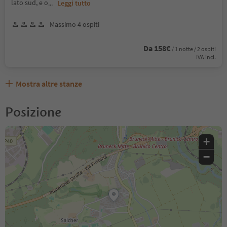
lato sud, e o
...
Leggi tutto
Massimo 4 ospiti
Da 158€
/ 1 notte / 2 ospiti
IVA incl.
Mostra altre stanze
Posizione
+
−