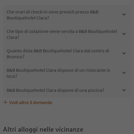
Che orari di check-in sono previsti presso B&B
Boutiquehotel Clara?
Che tipo di colazione viene servita a B&B Boutiquehotel
Clara?
Quanto dista B&B Boutiquehotel Clara dal centro di
Brunico?
B&B Boutiquehotel Clara dispone di un ristorante in
loco?
B&B Boutiquehotel Clara dispone di una piscina?
Vedi altre
3
domande
Quali servizi/attività sono disponibili presso B&B
Gli ospiti di B&B Boutiquehotel Clara ricevono l'Alto
B&B Boutiquehotel Clara accetta animali domestici?
Boutiquehotel Clara?
Adige Guest Pass?
Altri alloggi nelle vicinanze