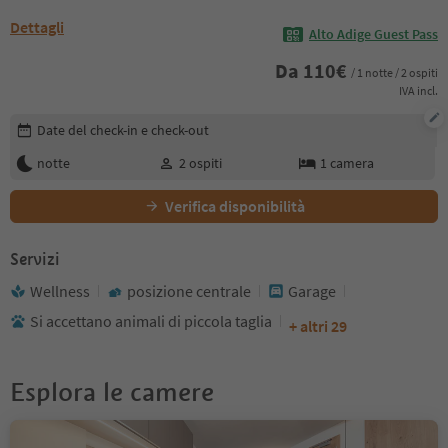
Dettagli
Alto Adige Guest Pass
Da
110
€
/ 1 notte / 2 ospiti
IVA incl.
Modifica i dettagli della prenotazione
Date del check-in e check-out
notte
2
ospiti
1
camera
Verifica disponibilità
Servizi
Wellness
posizione centrale
Garage
Si accettano animali di piccola taglia
+ altri 29
Esplora le camere