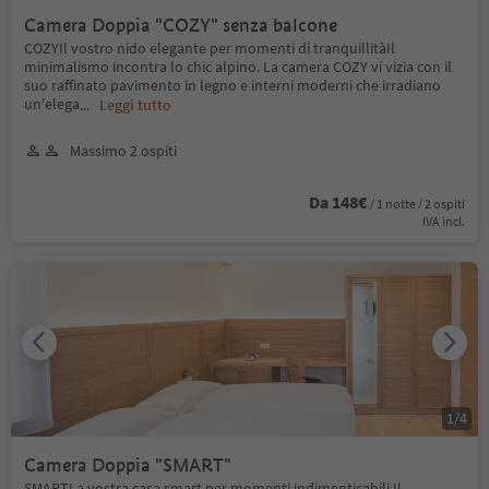
Camera Doppia "COZY" senza balcone
COZYIl vostro nido elegante per momenti di tranquillitàIl
minimalismo incontra lo chic alpino. La camera COZY vi vizia con il
suo raffinato pavimento in legno e interni moderni che irradiano
un'elega
...
Leggi tutto
Massimo 2 ospiti
Da 148€
/ 1 notte / 2 ospiti
IVA incl.
1
/
4
Camera Doppia "SMART"
SMARTLa vostra casa smart per momenti indimenticabili Il