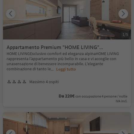
1
/
5
Appartamento Premium "HOME LIVING"
(Boutiquehotel)
HOME LIVINGEsclusivo comfort ed eleganza alpinaHOME LIVING
rappresenta l’appartamento più bello in casa e vi accoglie con
unasensazione di benessere incomparabile. L'elegante
combinazione di tanto le
...
Leggi tutto
Massimo 4 ospiti
Da 220€
con occupazione 4 persone / notte
IVA incl.