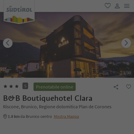
men
favoriti
user lin
1
/
30
S
Prenotabile online
B&B Boutiquehotel Clara
Riscone, Brunico, Regione dolomitica Plan de Corones
1.8 km
da Brunico centro
Mostra Mappa