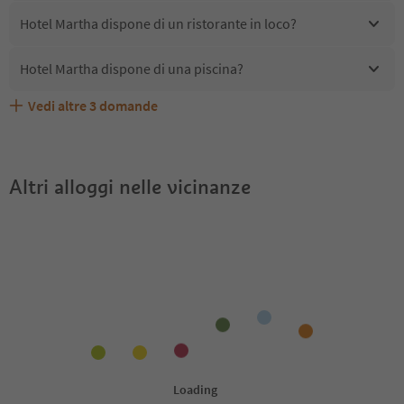
Hotel Martha dispone di un ristorante in loco?
Hotel Martha dispone di una piscina?
Vedi altre
3
domande
Quali servizi/attività sono disponibili presso Hotel
Gli ospiti di Hotel Martha ricevono l'Alto Adige Guest
Hotel Martha accetta animali domestici?
Martha?
Pass?
Altri alloggi nelle vicinanze