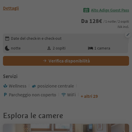
Dettagli
Alto Adige Guest Pass
Da
128
€
/ 1 notte / 2 ospiti
IVA incl.
Modifica i dettagli della prenotazione
Date del check-in e check-out
notte
2
ospiti
1
camera
Verifica disponibilità
Servizi
Wellness
posizione centrale
Parcheggio non coperto
WiFi
+ altri 29
Esplora le camere