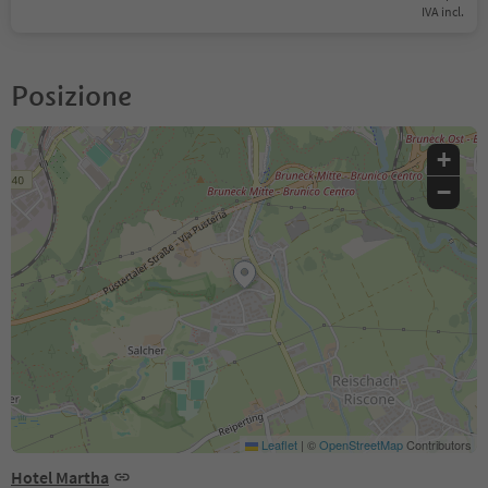
IVA incl.
Posizione
+
−
Leaflet
|
©
OpenStreetMap
Contributors
Hotel Martha