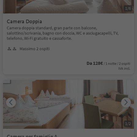
1
/
6
Camera Doppia
Camera doppia standard, gran parte con balcone,
salottino/scrivania, bagno con doccia, WC e asciugacapelli, TV,
telefono, Wi-Fi gratuito e cassaforte.
Massimo 2 ospiti
Da 128€
/ 1 notte / 2 ospiti
IVA incl.
1
/
2
Camera per famiglie A