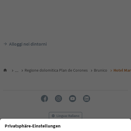
Alloggi nei dintorni
...
Regione dolomitica Plan de Corones
Brunico
Hotel Mar
Lingua: Italiano