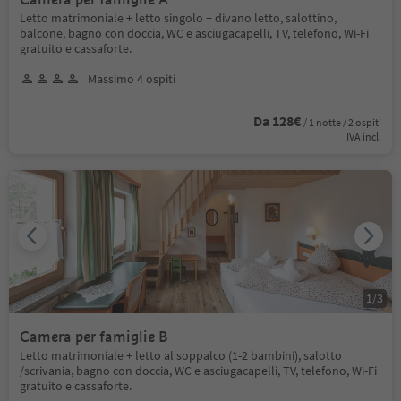
Letto matrimoniale + letto singolo + divano letto, salottino,
balcone, bagno con doccia, WC e asciugacapelli, TV, telefono, Wi-Fi
gratuito e cassaforte.
Massimo 4 ospiti
Da 128€
/ 1 notte / 2 ospiti
IVA incl.
1
/
3
Camera per famiglie B
Letto matrimoniale + letto al soppalco (1-2 bambini), salotto
/scrivania, bagno con doccia, WC e asciugacapelli, TV, telefono, Wi-Fi
gratuito e cassaforte.