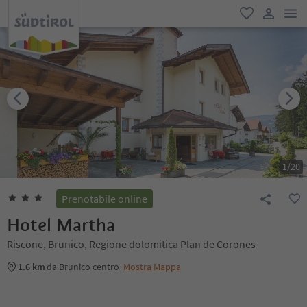
men
favoriti
user lin
1
/
20
Prenotabile online
Hotel Martha
Riscone, Brunico, Regione dolomitica Plan de Corones
1.6 km
da Brunico centro
Mostra Mappa