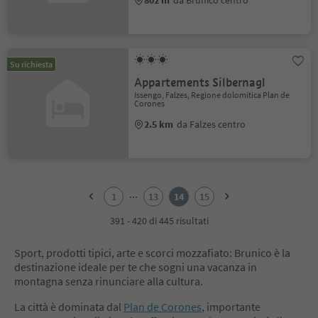
Su richiesta
Appartements Silbernagl
Issengo, Falzes, Regione dolomitica Plan de
Corones
2.5 km
da Falzes centro
1
2
...
1
13
14
15
3
4
391 - 420 di 445 risultati
5
6
Sport, prodotti tipici, arte e scorci mozzafiato: Brunico è la
7
destinazione ideale per te che sogni una vacanza in
8
montagna senza rinunciare alla cultura.
9
10
La città è dominata dal
Plan de Corones
, importante
11