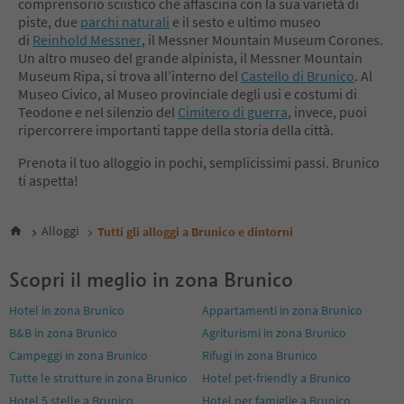
comprensorio sciistico che affascina con la sua varietà di
12
piste, due
parchi naturali
e il sesto e ultimo museo
13
di
Reinhold Messner
, il Messner Mountain Museum Corones.
14
Un altro museo del grande alpinista, il Messner Mountain
15
Museum Ripa, si trova all’interno del
Castello di Brunico
. Al
Museo Civico, al Museo provinciale degli usi e costumi di
Teodone e nel silenzio del
Cimitero di guerra
, invece, puoi
ripercorrere importanti tappe della storia della città.
Prenota il tuo alloggio in pochi, semplicissimi passi. Brunico
ti aspetta!
Alloggi
Tutti gli alloggi a Brunico e dintorni
Scopri il meglio in zona Brunico
Hotel in zona Brunico
Appartamenti in zona Brunico
B&B in zona Brunico
Agriturismi in zona Brunico
Campeggi in zona Brunico
Rifugi in zona Brunico
Tutte le strutture in zona Brunico
Hotel pet-friendly a Brunico
Hotel 5 stelle a Brunico
Hotel per famiglie a Brunico