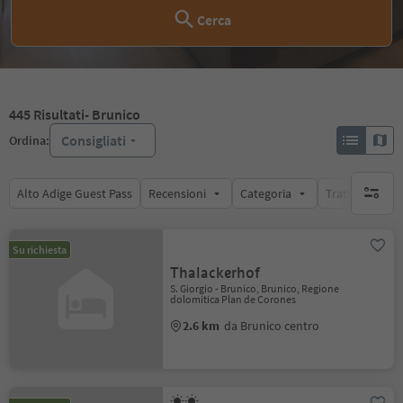
Cerca
445
Risultati
- Brunico
Consigliati
Ordina:
Alto Adige Guest Pass
Recensioni
Categoria
Trattamento
nessun f
Su richiesta
Thalackerhof
S. Giorgio - Brunico, Brunico, Regione
dolomitica Plan de Corones
2.6 km
da Brunico centro