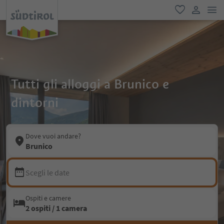
men
favoriti
user lin
Tutti gli alloggi a Brunico e
dintorni
Dove vuoi andare?
Brunico
Scegli le date
Ospiti e camere
2 ospiti / 1 camera