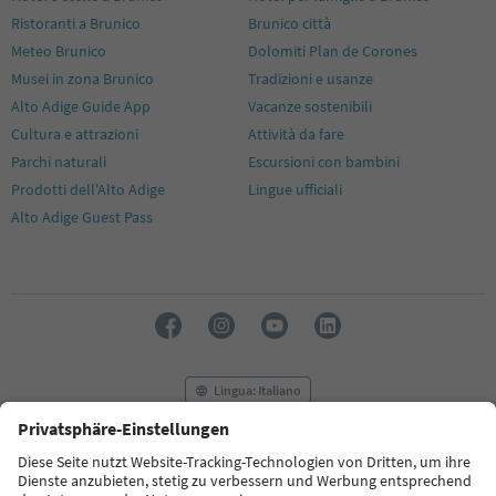
Ristoranti a Brunico
Brunico città
Meteo Brunico
Dolomiti Plan de Corones
Musei in zona Brunico
Tradizioni e usanze
Alto Adige Guide App
Vacanze sostenibili
Cultura e attrazioni
Attività da fare
Parchi naturali
Escursioni con bambini
Prodotti dell'Alto Adige
Lingue ufficiali
Alto Adige Guest Pass
Lingua: Italiano
FAQ
Contatti
Press
MICE
Privacy Policy
Termini e condizioni
Crediti
Cookie Policy