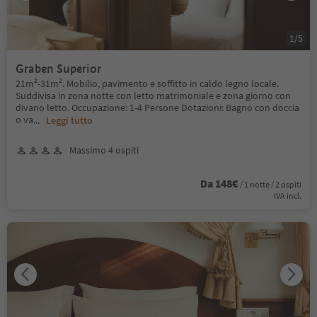
1
/
5
Graben Superior
21m²-31m². Mobilio, pavimento e soffitto in caldo legno locale.
Suddivisa in zona notte con letto matrimoniale e zona giorno con
divano letto. Occupazione: 1-4 Persone Dotazioni: Bagno con doccia
o va
...
Leggi tutto
Massimo 4 ospiti
Da 148€
/ 1 notte / 2 ospiti
IVA incl.