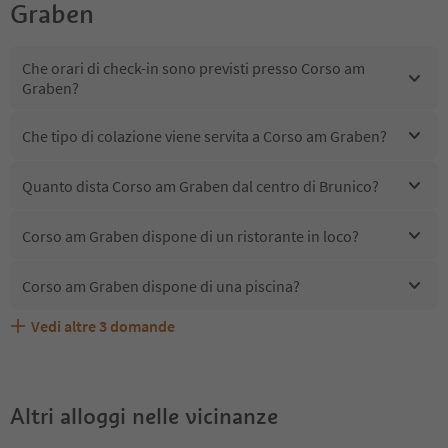
Graben
Che orari di check-in sono previsti presso Corso am
Graben?
Che tipo di colazione viene servita a Corso am Graben?
Quanto dista Corso am Graben dal centro di Brunico?
Corso am Graben dispone di un ristorante in loco?
Corso am Graben dispone di una piscina?
Vedi altre
3
domande
Quali servizi/attività sono disponibili presso Corso am
Gli ospiti di Corso am Graben ricevono l'Alto Adige Guest
Corso am Graben accetta animali domestici?
Graben?
Pass?
Altri alloggi nelle vicinanze