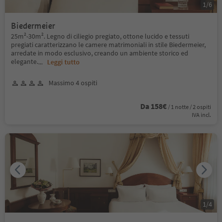
1
/
6
Biedermeier
25m²-30m². Legno di ciliegio pregiato, ottone lucido e tessuti
pregiati caratterizzano le camere matrimoniali in stile Biedermeier,
arredate in modo esclusivo, creando un ambiente storico ed
elegante.
...
Leggi tutto
Massimo 4 ospiti
Da 158€
/ 1 notte / 2 ospiti
IVA incl.
1
/
4