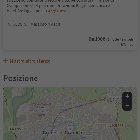
soggiorno con divano letto e 1 Stube con stufa in maiolica.
Occupazione: 2-4 persone. Dotazioni: Bagno con vasca e
bidet|Asciugacape
...
Leggi tutto
Massimo 4 ospiti
Da 190€
/ 1 notte / 2 ospiti
IVA incl.
Mostra altre stanze
Posizione
+
−