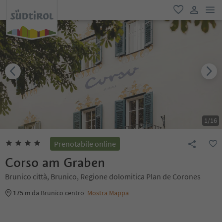
men
favoriti
user lin
1
/
16
Prenotabile online
Corso am Graben
Brunico città, Brunico, Regione dolomitica Plan de Corones
175 m
da Brunico centro
Mostra Mappa