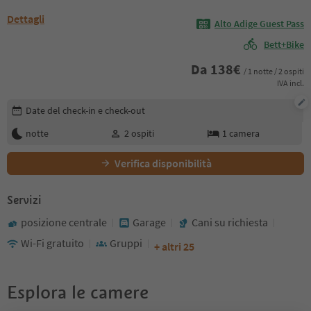
Dettagli
Alto Adige Guest Pass
Bett+Bike
Da
138
€
/ 1 notte / 2 ospiti
IVA incl.
Modifica i dettagli della prenotazione
Date del check-in e check-out
notte
2
ospiti
1
camera
Verifica disponibilità
Servizi
posizione centrale
Garage
Cani su richiesta
Wi-Fi gratuito
Gruppi
+ altri 25
Esplora le camere