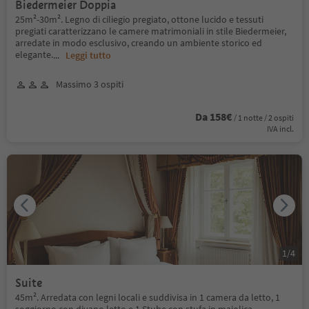
Biedermeier Doppia
25m²-30m². Legno di ciliegio pregiato, ottone lucido e tessuti
pregiati caratterizzano le camere matrimoniali in stile Biedermeier,
arredate in modo esclusivo, creando un ambiente storico ed
elegante.
...
Leggi tutto
Massimo 3 ospiti
Da 158€
/ 1 notte / 2 ospiti
IVA incl.
1
/
4
Suite
45m². Arredata con legni locali e suddivisa in 1 camera da letto, 1