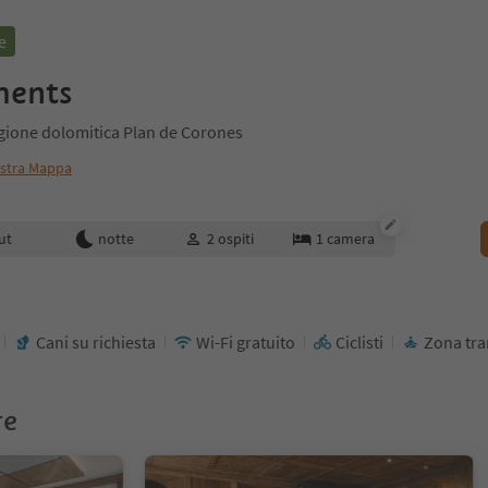
e
ments
Regione dolomitica Plan de Corones
stra Mappa
enotazione
ut
notte
2
ospiti
1
camera
Cani su richiesta
Wi-Fi gratuito
Ciclisti
Zona tra
re