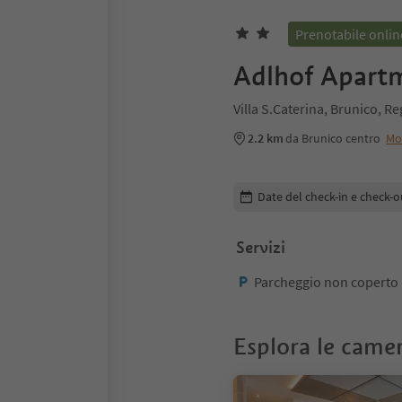
Prenotabile onlin
Adlhof Apart
Villa S.Caterina, Brunico, 
2.2 km
da Brunico centro
Mo
Modifica i dettagli della pr
Date del check-in e check-o
Servizi
Parcheggio non coperto
Esplora le came