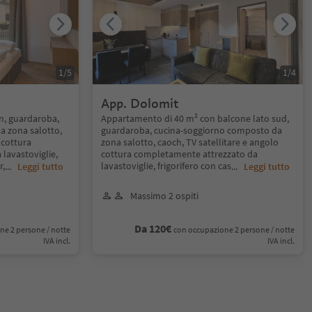
1
/
5
1
/
4
App. Dolomit
n, guardaroba,
Appartamento di 40 m² con balcone lato sud,
a zona salotto,
guardaroba, cucina-soggiorno composto da
 cottura
zona salotto, caoch, TV satellitare e angolo
lavastoviglie,
cottura completamente attrezzato da
r,
lavastoviglie, frigorifero con cas
...
Leggi tutto
...
Leggi tutto
Massimo 2 ospiti
Da 120€
ne 2 persone / notte
con occupazione 2 persone / notte
IVA incl.
IVA incl.