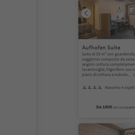
Aufhofen Suite
Suite di 55 m² con guarderoba
soggiorno composto da zona 
angolo cottura completament
lavastoviglie, frigorifero con c
piano di cottura a induzio
...
L
Massimo 4 ospiti
Da 160€
con occupazio