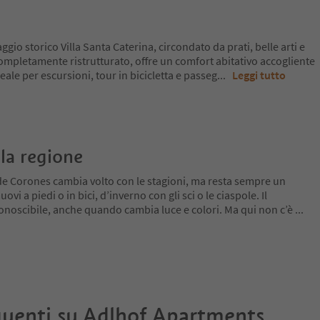
io storico Villa Santa Caterina, circondato da prati, belle arti e
, completamente ristrutturato, offre un comfort abitativo accogliente
ale per escursioni, tour in bicicletta e passeg
...
Leggi tutto
la regione
de Corones cambia volto con le stagioni, ma resta sempre un
ovi a piedi o in bici, d’inverno con gli sci o le ciaspole. Il
conoscibile, anche quando cambia luce e colori. Ma qui non c’è
...
uenti su
Adlhof Apartments