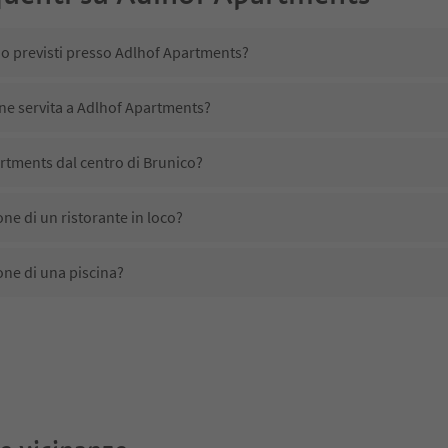
no previsti presso Adlhof Apartments?
ene servita a Adlhof Apartments?
rtments dal centro di Brunico?
e di un ristorante in loco?
ne di una piscina?
ta animali domestici?
ono disponibili presso Adlhof Apartments?
rtments ricevono l'Alto Adige Guest Pass?