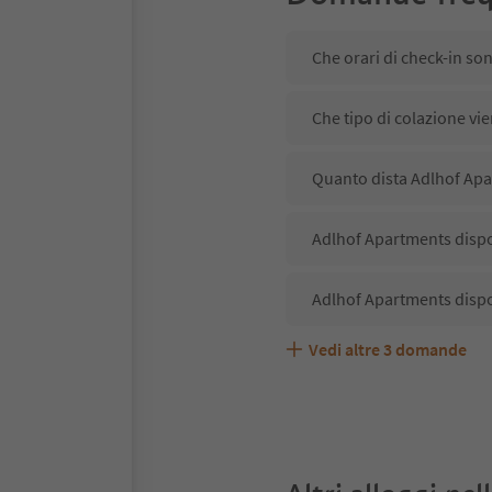
Che orari di check-in so
Che tipo di colazione vi
Quanto dista Adlhof Apa
Adlhof Apartments dispon
Adlhof Apartments dispo
Vedi altre
3
domande
Adlhof Apartments accet
Quali servizi/attività s
Gli ospiti di Adlhof Apa