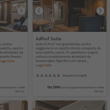
1
/
5
1
/
4
Adlhof Suite
, cucina-
Suite di 70 m² con guardaroba, cucina-
salotto, caoch e
soggiorno in un salotto storico composto da
e attrezzato da
zona salotto, caoch, TV satellitare e angolo
assetto freezer,
cottura completamente attrezzato da
lavastoviglie, frigorifero con casset
...
eggi tutto
Leggi tutto
Massimo 6 ospiti
Da 200€
ne 4 persone / notte
con occupazione 4 persone / notte
IVA incl.
IVA incl.