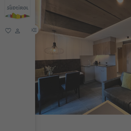
menu link
favoriti
user link