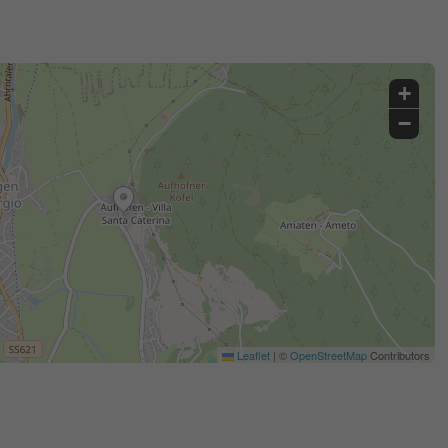
+
−
Leaflet
|
©
OpenStreetMap
Contributors