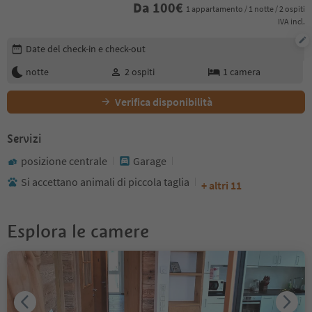
Da
100
€
1 appartamento / 1 notte / 2 ospiti
IVA incl.
Modifica i dettagli della prenotazione
Date del check-in e check-out
notte
2
ospiti
1
camera
Verifica disponibilità
Servizi
posizione centrale
Garage
Si accettano animali di piccola taglia
+ altri 11
Esplora le camere