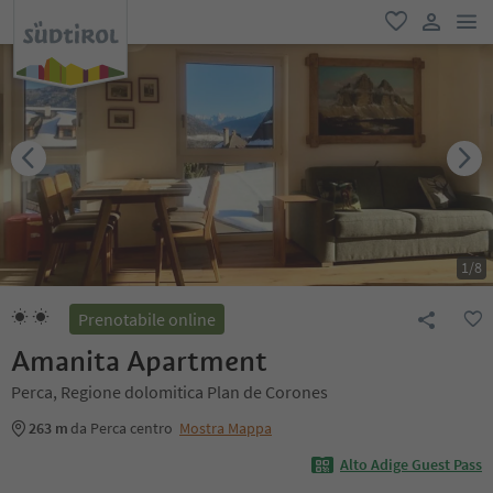
men
favoriti
user lin
1
/
8
Prenotabile online
Amanita Apartment
Perca, Regione dolomitica Plan de Corones
263 m
da Perca centro
Mostra Mappa
Alto Adige Guest Pass