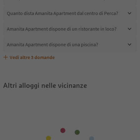
Quanto dista Amanita Apartment dal centro di Perca?
Amanita Apartment dispone di un ristorante in loco?
Amanita Apartment dispone di una piscina?
Vedi altre
3
domande
Quali servizi/attività sono disponibili presso Amanita
Gli ospiti di Amanita Apartment ricevono l'Alto Adige
Amanita Apartment accetta animali domestici?
Apartment?
Guest Pass?
Altri alloggi nelle vicinanze