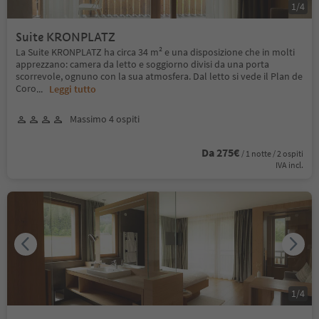
1
/
4
Suite KRONPLATZ
La Suite KRONPLATZ ha circa 34 m² e una disposizione che in molti
apprezzano: camera da letto e soggiorno divisi da una porta
scorrevole, ognuno con la sua atmosfera. Dal letto si vede il Plan de
Coro
...
Leggi tutto
Massimo 4 ospiti
Da 275€
/ 1 notte / 2 ospiti
IVA incl.
1
/
4