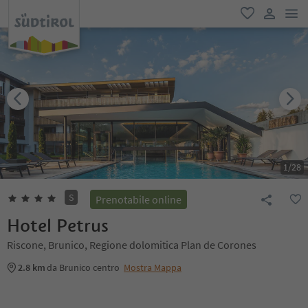
men
favoriti
user lin
1
/
28
S
Prenotabile online
Hotel Petrus
Riscone, Brunico, Regione dolomitica Plan de Corones
2.8 km
da Brunico centro
Mostra Mappa