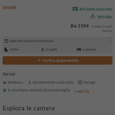
Dettagli
Alto Adige Guest Pass
Bett+Bike
Da
230
€
/ 1 notte / 2 ospiti
IVA incl.
Modifica i dettagli della prenotazione
Date del check-in e check-out
notte
2
ospiti
1
camera
Verifica disponibilità
Servizi
Wellness
Direttamente sulla pista
Garage
Si accettano animali di piccola taglia
+ altri 72
Esplora le camere