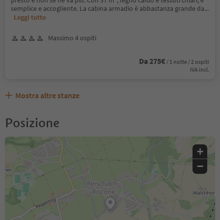
presto e non se ne va più. Con 37 m², legno caldo e tessuti chiari, è
semplice e accogliente. La cabina armadio è abbastanza grande da
...
Leggi tutto
Massimo 4 ospiti
Da 275€
/ 1 notte / 2 ospiti
IVA incl.
Mostra altre stanze
Posizione
+
−