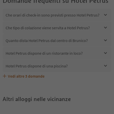
Domande frequenti su
Hotel Petrus
Che orari di check-in sono previsti presso Hotel Petrus?
Che tipo di colazione viene servita a Hotel Petrus?
Quanto dista Hotel Petrus dal centro di Brunico?
Hotel Petrus dispone di un ristorante in loco?
Hotel Petrus dispone di una piscina?
Vedi altre
3
domande
Quali servizi/attività sono disponibili presso Hotel
Gli ospiti di Hotel Petrus ricevono l'Alto Adige Guest
Hotel Petrus accetta animali domestici?
Petrus?
Pass?
Altri alloggi nelle vicinanze