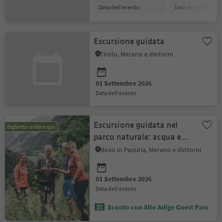
data dell'evento
data dell'evento
Escursione guidata
Tirolo, Merano e dintorni
01 Settembre 2026
data dell'evento
Escursione guidata nel
Biglietto online qui
parco naturale: acqua e
natura
Moso in Passiria, Merano e dintorni
01 Settembre 2026
data dell'evento
Sconto con Alto Adige Guest Pass