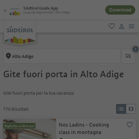
Südtirol Guide App
Download
La guida digitale dell´Alto Adige
men
favoriti
user lin
1
Alto Adige
1 filtro 
Gite fuori porta in Alto Adige
Gite fuori porta per la tua vacanza:
770
Risultati
Nos Ladins - Cooking
Biglietto online qui
class in montagna