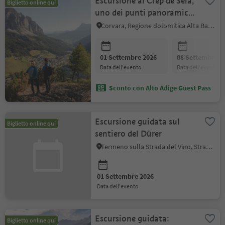
Escursione al Crëp de Sela,
Biglietto online qui
uno dei punti panoramici
più belli
Corvara, Regione dolomitica Alta Badia
01 Settembre 2026
08 Settembre 2
data dell'evento
data dell'evento
Sconto con Alto Adige Guest Pass
Escursione guidata sul
Biglietto online qui
sentiero del Dürer
Termeno sulla Strada del Vino, Strada del Vino
01 Settembre 2026
data dell'evento
Escursione guidata:
Biglietto online qui