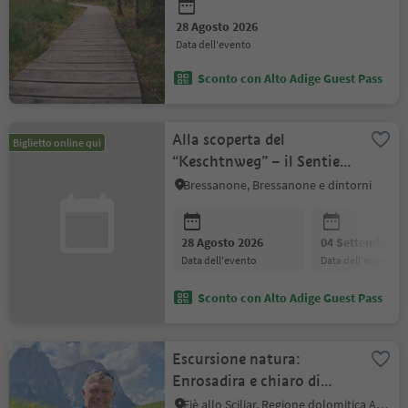
28 Agosto 2026
data dell'evento
Sconto con Alto Adige Guest Pass
Alla scoperta del
Biglietto online qui
“Keschtnweg” – il Sentiero
del Castagno
Bressanone, Bressanone e dintorni
28 Agosto 2026
04 Settembre 2
data dell'evento
data dell'evento
Sconto con Alto Adige Guest Pass
Escursione natura:
Enrosadira e chiaro di
luna
Fiè allo Sciliar, Regione dolomitica Alpe di Siusi