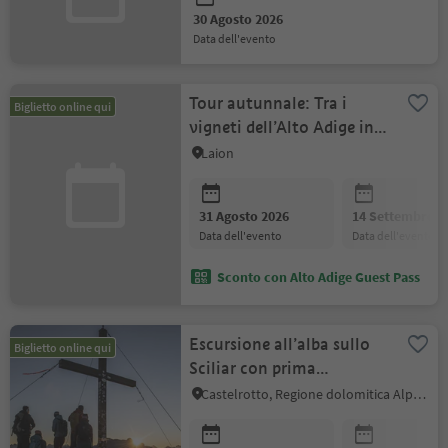
30 Agosto 2026
data dell'evento
Tour autunnale: Tra i
Biglietto online qui
vigneti dell’Alto Adige in
E-Bike
Laion
31 Agosto 2026
14 Settembre 2
data dell'evento
data dell'evento
Sconto con Alto Adige Guest Pass
Escursione all’alba sullo
Biglietto online qui
Sciliar con prima
colazione presso il Rifugio
Castelrotto, Regione dolomitica Alpe di Siusi
Bolzano