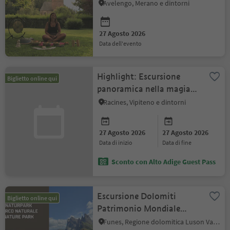
Avelengo, Merano e dintorni
27 Agosto 2026
data dell'evento
Highlight: Escursione
Biglietto online qui
panoramica nella magia
del luce luneare
Racines, Vipiteno e dintorni
27 Agosto 2026
27 Agosto 2026
data di inizio
data di fine
Sconto con Alto Adige Guest Pass
Escursione Dolomiti
Biglietto online qui
Patrimonio Mondiale
UNESCO: la formazione
Funes, Regione dolomitica Luson Val di Funes