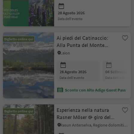
delle Dolomiti
28 Agosto 2026
data dell'evento
Ai piedi del Catinaccio:
Biglietto online qui
Alla Punta del Monte
Balzo
Laion
28 Agosto 2026
04 Settembre 2
data dell'evento
data dell'evento
Sconto con Alto Adige Guest Pass
Esperienza nella natura
Biglietto online qui
Rasner Möser & giro del
paese
Rasun Anterselva, Regione dolomitica Plan de Corones