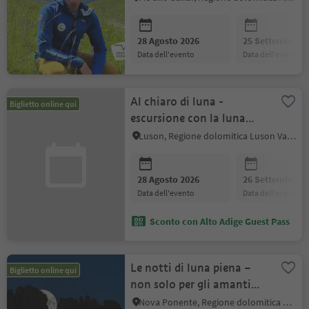
28 Agosto 2026
25 Settembre 2
data dell'evento
data dell'evento
Al chiaro di luna -
Biglietto online qui
escursione con la luna
piena sull’ Alpe di
Luson, Regione dolomitica Luson Val di Funes
Rodengo e Luson
28 Agosto 2026
26 Settembre 2
data dell'evento
data dell'evento
Sconto con Alto Adige Guest Pass
Le notti di luna piena –
Biglietto online qui
non solo per gli amanti
delle stelle!
Nova Ponente, Regione dolomitica Val d'Ega