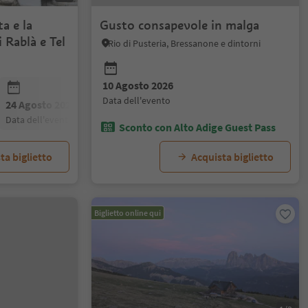
a e la
Gusto consapevole in malga
i Rablà e Tel
Rio di Pusteria, Bressanone e dintorni
10 Agosto 2026
data dell'evento
24 Agosto 2026
31 Agosto 2026
07 Settembre
data dell'evento
data dell'evento
data dell'even
Sconto con Alto Adige Guest Pass
ta biglietto
Acquista biglietto
Biglietto online qui