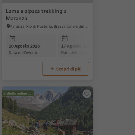
Lama e alpaca trekking a
Maranza
Maranza, Rio di Pusteria, Bressanone e dintorni
 2026
10 Agosto 2026
14 Settembre 2026
17 Agosto 2026
21 Settembre 2026
24 Agosto
28
to
data dell'evento
data dell'evento
data dell'evento
data dell'evento
data dell'
d
Scopri di più
Biglietto online qui