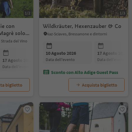
1/2
1/3
ie con
Wildkräuter, Hexenzauber & Co
 Magrè solo
Naz-Sciaves, Bressanone e dintorni
 Strada del Vino
10 Agosto 2026
17 Agosto 2026
data dell'evento
data dell'evento
17 Agosto 2026
24 Agosto 2026
31 Agosto 20
data dell'evento
data dell'evento
data dell'even
Sconto con Alto Adige Guest Pass
ta biglietto
Acquista biglietto