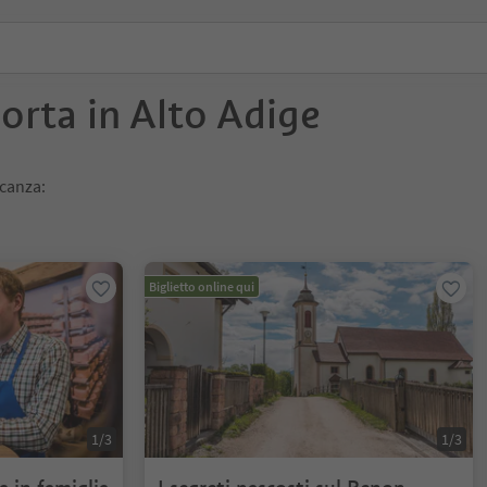
porta in Alto Adige
acanza:
Biglietto online qui
1/3
1/3