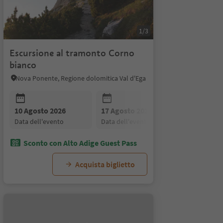
1/3
Escursione al tramonto Corno
bianco
Nova Ponente, Regione dolomitica Val d'Ega
26
07 Settembre 2026
14 Settembre 2026
21
to
data dell'evento
data dell'evento
d
10 Agosto 2026
24 Agosto 2026
17 Agosto 2026
31 Agosto 2026
24 Agosto
07 Se
data dell'evento
data dell'evento
data dell'evento
data dell'evento
data dell'
data d
Sconto con Alto Adige Guest Pass
Acquista biglietto