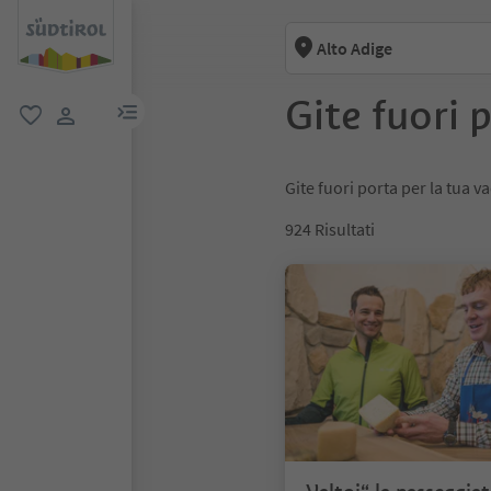
Alto Adige
Gite fuori 
menu link
favoriti
user link
Gite fuori porta per la tua v
924
Risultati