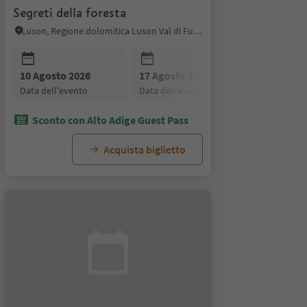
Segreti della foresta
Luson, Regione dolomitica Luson Val di Funes
26
10 Agosto 2026
07 Settembre 2026
07 Settembre 2026
17 Agosto 2026
21 Settembre 2026
to
data dell'evento
data dell'evento
data dell'evento
data dell'evento
data dell'evento
Sconto con Alto Adige Guest Pass
Acquista biglietto