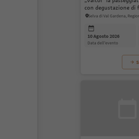
„Valtoi“ la passeggiat
con degustazione di 
maso Valin
10 Agosto 2026
data dell'evento
S