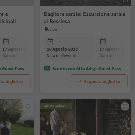
1/3
e e
Bagliore serale: Escursione serale
icinali
al Resciesa
Laion
17 Agosto 2026
10 Agosto 2026
24 Agosto 2026
17 Agosto 2026
31 Agosto 20
data dell'evento
data dell'evento
data dell'evento
data dell'evento
data dell'even
e Guest Pass
Sconto con Alto Adige Guest Pass
ta biglietto
Acquista biglietto
Biglietto online qui