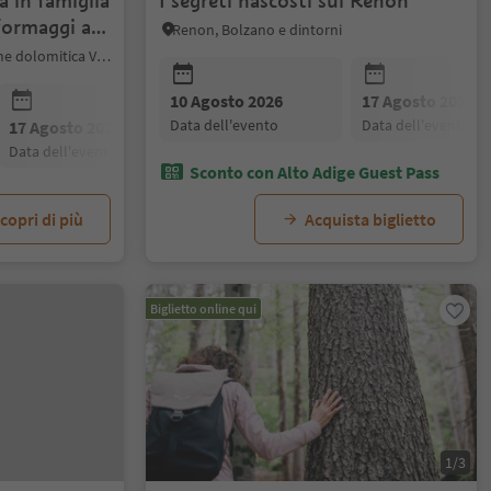
a in famiglia
I segreti nascosti sul Renon
formaggi al
Renon, Bolzano e dintorni
Selva di Val Gardena, Regione dolomitica Val Gardena
10 Agosto 2026
17 Agosto 2026
data dell'evento
data dell'evento
17 Agosto 2026
24 Agosto 2026
31 Agosto 20
data dell'evento
data dell'evento
data dell'even
Sconto con Alto Adige Guest Pass
copri di più
Acquista biglietto
Biglietto online qui
1/3