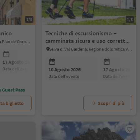
1/3
1/3
unico
Tecniche di escursionismo –
camminata sicura e uso corretto
Brunico, Regione dolomitica Plan de Corones
dei bastoncini
Selva di Val Gardena, Regione dolomitica Val Gardena
17 Agosto 2026
24 Agosto 2026
31 Agosto 20
data dell'evento
data dell'evento
data dell'even
10 Agosto 2026
17 Agosto 2026
data dell'evento
data dell'evento
e Guest Pass
ta biglietto
Scopri di più