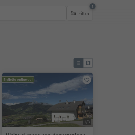
1
Filtra
1 filtro attivo
Biglietto online qui
1/3