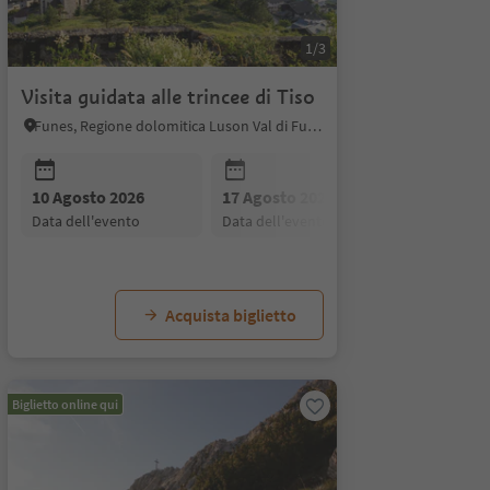
1/3
Visita guidata alle trincee di Tiso
Funes, Regione dolomitica Luson Val di Funes
10 Agosto 2026
24 Agosto 2026
17 Agosto 2026
31 Agosto 2026
24 Agosto
07 Se
data dell'evento
data dell'evento
data dell'evento
data dell'evento
data dell'
data d
26
to
Acquista biglietto
Biglietto online qui