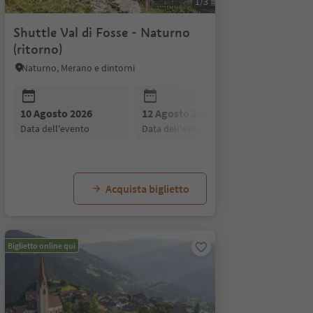
1/3
Shuttle Val di Fosse - Naturno
(ritorno)
Naturno, Merano e dintorni
26
10 Agosto 2026
24 Agosto 2026
12 Agosto 2026
31 Agosto 2026
17 Agosto
07 Se
to
data dell'evento
data dell'evento
data dell'evento
data dell'evento
data dell'
data d
Acquista biglietto
Biglietto online qui