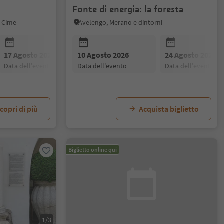
Fonte di energia: la foresta
3 Cime
Avelengo, Merano e dintorni
17 Agosto 2026
10 Agosto 2026
24 Agosto 2026
24 Agosto 2026
31 Agosto 20
data dell'evento
data dell'evento
data dell'evento
data dell'evento
data dell'even
copri di più
Acquista biglietto
Biglietto online qui
1/3