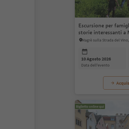
Escursione per famigl
storie interessanti a
in lingua tedesca
Magrè sulla Strada del Vino,
10 Agosto 2026
data dell'evento
Acquis
Biglietto online qui