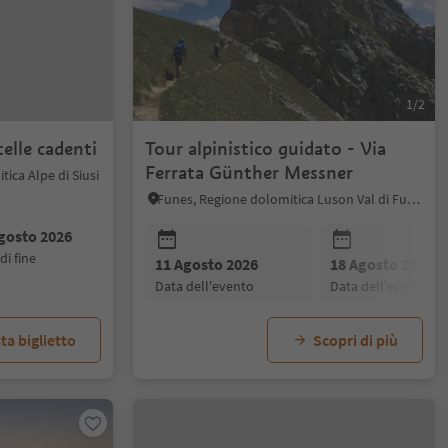
1/2
telle cadenti
Tour alpinistico guidato - Via
Ferrata Günther Messner
ica Alpe di Siusi
Funes, Regione dolomitica Luson Val di Funes
gosto 2026
 di fine
11 Agosto 2026
18 Agosto 2026
data dell'evento
data dell'evento
ta biglietto
Scopri di più