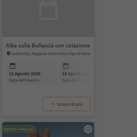
Alba sulla Bullaccia con colazione
Castelrotto, Regione dolomitica Alpe di Siusi
11 Agosto 2026
18 Agosto 2026
25 Agosto
data dell'evento
data dell'evento
data dell'
25 Agosto 2026
01 Settembre 2026
08 Se
data dell'evento
data dell'evento
data d
Scopri di più
Biglietto online qui