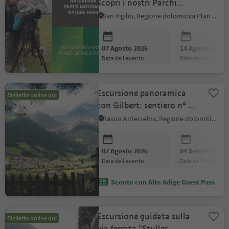
Scopri i nostri Parchi
naturali
San Vigilio, Regione dolomitica Plan de Corones
07 Agosto 2026
14 Agosto 2026
data dell'evento
data dell'evento
Escursione panoramica
Biglietto online qui
con Gilbert: sentiero n° 1 -
Lago fino Anterselva di
Rasun Anterselva, Regione dolomitica Plan de Corones
Mezzo
07 Agosto 2026
04 Settembre 2
data dell'evento
data dell'evento
Sconto con Alto Adige Guest Pass
Escursione guidata sulla
Biglietto online qui
via ferrata "Stuller