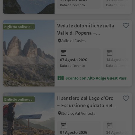
data dell'evento
data dell'evento
Vedute dolomitiche nella
Biglietto online qui
Valle di Popena –
Misurina
Valle di Casies
07 Agosto 2026
14 Agosto 2026
data dell'evento
data dell'evento
Sconto con Alto Adige Guest Pass
Il sentiero del Lago d’Oro
Biglietto online qui
– Escursione guidata nel
Parco Nazionale Stelvio
Stelvio, Val Venosta
07 Agosto 2026
14 Agosto 2026