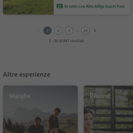
Sconto con Alto Adige Guest Pass
1
2
...
1
2
3
29
3
4
1 - 30 di 847 risultati
5
6
7
8
9
Altre esperienze
10
11
12
13
Malghe
Piscine
14
15
16
17
18
19