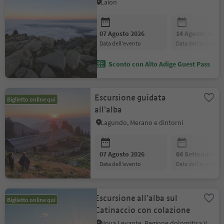
Laion
07 Agosto 2026
14 Agosto 2026
data dell'evento
data dell'evento
Sconto con Alto Adige Guest Pass
Escursione guidata
Biglietto online qui
all'alba
Lagundo, Merano e dintorni
07 Agosto 2026
04 Settembre 2
data dell'evento
data dell'evento
Escursione all’alba sul
Biglietto online qui
Catinaccio con colazione
Nova Levante, Regione dolomitica Val d'Ega