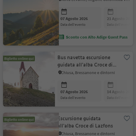
07 Agosto 2026
21 Agosto 2026
data dell'evento
data dell'evento
Sconto con Alto Adige Guest Pass
Bus navetta escursione
Biglietto online qui
guidata all'alba Croce di
Lazfons
Chiusa, Bressanone e dintorni
07 Agosto 2026
14 Agosto 2026
data dell'evento
data dell'evento
Escursione guidata
Biglietto online qui
all'alba Croce di Lazfons
Chiusa, Bressanone e dintorni