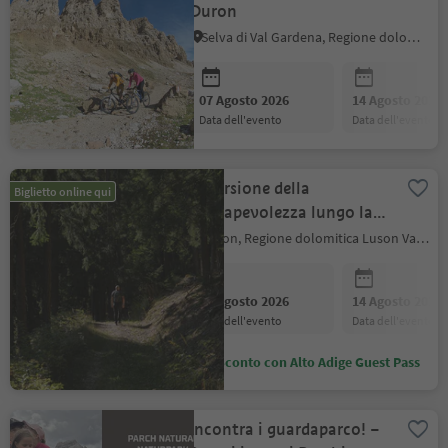
Duron
Selva di Val Gardena, Regione dolomitica Val Gardena
07 Agosto 2026
14 Agosto 2026
data dell'evento
data dell'evento
Escursione della
Biglietto online qui
consapevolezza lungo la
Via dei Cirmoli
Luson, Regione dolomitica Luson Val di Funes
07 Agosto 2026
14 Agosto 2026
data dell'evento
data dell'evento
Sconto con Alto Adige Guest Pass
Incontra i guardaparco! –