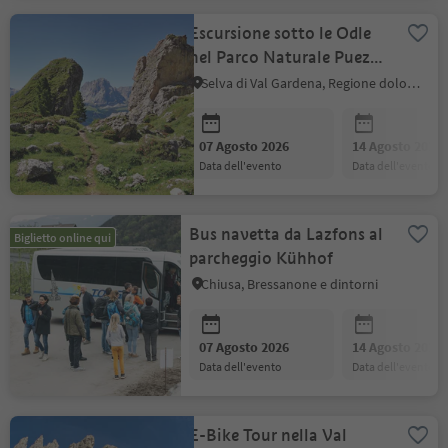
Escursione sotto le Odle
nel Parco Naturale Puez-
Odle Patrimonio
Selva di Val Gardena, Regione dolomitica Val Gardena
Mondiale UNESCO
07 Agosto 2026
14 Agosto 2026
data dell'evento
data dell'evento
Bus navetta da Lazfons al
Biglietto online qui
parcheggio Kühhof
Chiusa, Bressanone e dintorni
07 Agosto 2026
14 Agosto 2026
data dell'evento
data dell'evento
E-Bike Tour nella Val