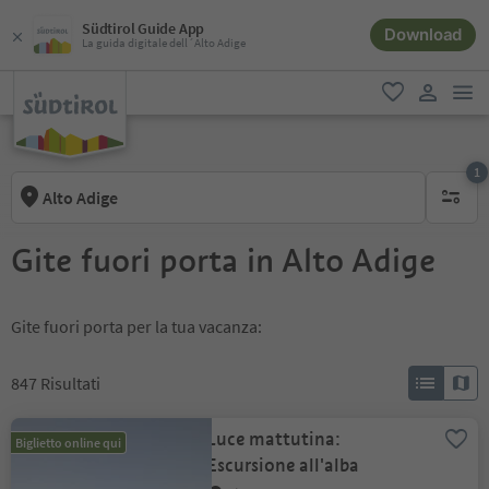
Südtirol Guide App
Download
La guida digitale dell´Alto Adige
men
favoriti
user lin
1
Alto Adige
1 filtro 
Gite fuori porta in Alto Adige
Gite fuori porta per la tua vacanza:
847
Risultati
Luce mattutina:
Biglietto online qui
Escursione all'alba