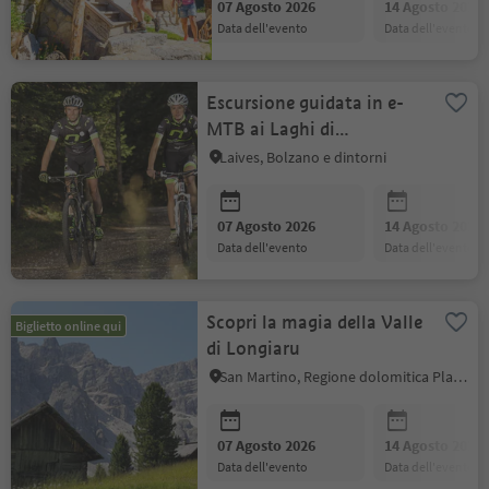
07 Agosto 2026
14 Agosto 2026
data dell'evento
data dell'evento
Escursione guidata in e-
MTB ai Laghi di
Monticolo
Laives, Bolzano e dintorni
07 Agosto 2026
14 Agosto 2026
data dell'evento
data dell'evento
Scopri la magia della Valle
Biglietto online qui
di Longiaru
San Martino, Regione dolomitica Plan de Corones
07 Agosto 2026
14 Agosto 2026
data dell'evento
data dell'evento