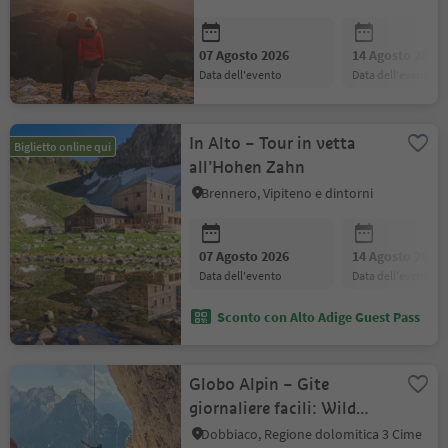
07 Agosto 2026
14 Agosto 2026
data dell'evento
data dell'evento
In Alto – Tour in vetta
Biglietto online qui
all’Hohen Zahn
Brennero, Vipiteno e dintorni
07 Agosto 2026
14 Agosto 2026
data dell'evento
data dell'evento
Sconto con Alto Adige Guest Pass
Globo Alpin – Gite
giornaliere facili: Wild
Trail Dolomiti
Dobbiaco, Regione dolomitica 3 Cime