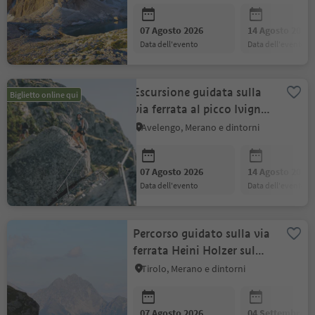
07 Agosto 2026
14 Agosto 2026
data dell'evento
data dell'evento
Escursione guidata sulla
Biglietto online qui
via ferrata al picco Ivigna
- Avventura verticale
Avelengo, Merano e dintorni
07 Agosto 2026
14 Agosto 2026
data dell'evento
data dell'evento
Percorso guidato sulla via
ferrata Heini Holzer sul
Picco Ivigna
Tirolo, Merano e dintorni
07 Agosto 2026
04 Settembre 2