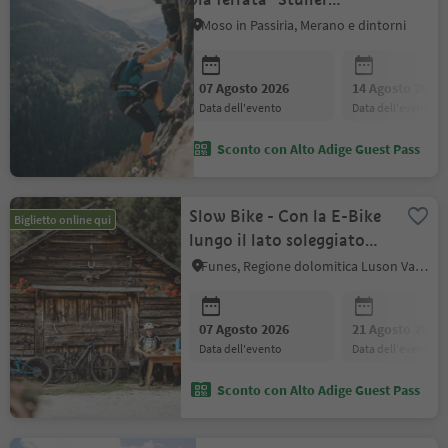
Wasserfall"
Moso in Passiria, Merano e dintorni
07 Agosto 2026
14 Agosto 2026
data dell'evento
data dell'evento
Sconto con Alto Adige Guest Pass
Slow Bike - Con la E-Bike
Biglietto online qui
lungo il lato soleggiato
della Val di Funes
Funes, Regione dolomitica Luson Val di Funes
07 Agosto 2026
21 Agosto 2026
data dell'evento
data dell'evento
Sconto con Alto Adige Guest Pass