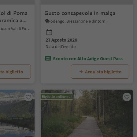
Col di Poma
Gusto consapevole in malga
oramica a
Rodengo, Bressanone e dintorni
Funes, Regione dolomitica Luson Val di Funes
27 Agosto 2026
data dell'evento
Sconto con Alto Adige Guest Pass
ta biglietto
Acquista biglietto
Biglietto online qui