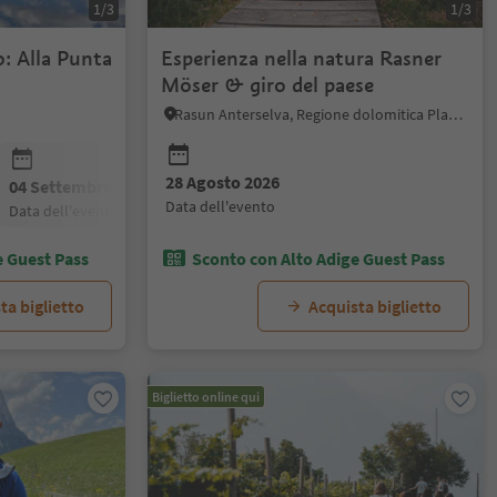
1/3
1/3
o: Alla Punta
Esperienza nella natura Rasner
Möser & giro del paese
Rasun Anterselva, Regione dolomitica Plan de Corones
28 Agosto 2026
04 Settembre 2026
11 Settembre 2026
18 Settembre
data dell'evento
data dell'evento
data dell'evento
data dell'even
e Guest Pass
Sconto con Alto Adige Guest Pass
ta biglietto
Acquista biglietto
Biglietto online qui