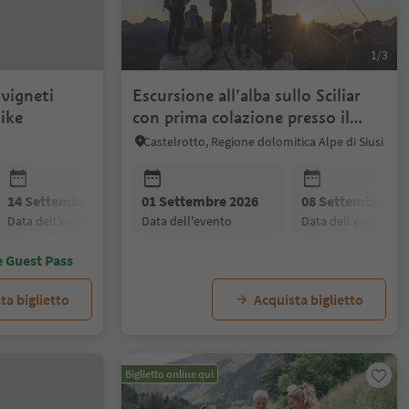
1/3
 vigneti
Escursione all’alba sullo Sciliar
Bike
con prima colazione presso il
Rifugio Bolzano
Castelrotto, Regione dolomitica Alpe di Siusi
14 Settembre 2026
01 Settembre 2026
21 Settembre 2026
08 Settembre 20
28 Settembre
data dell'evento
data dell'evento
data dell'evento
data dell'evento
data dell'even
e Guest Pass
ta biglietto
Acquista biglietto
Biglietto online qui