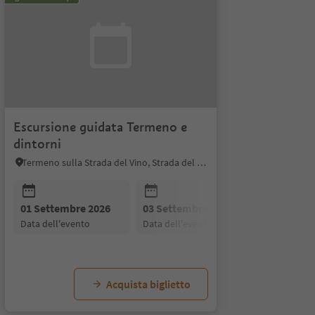
Escursione guidata Termeno e
dintorni
Termeno sulla Strada del Vino, Strada del Vino
 2026
01 Settembre 2026
29 Settembre 2026
03 Settembre 2026
08 Settem
to
data dell'evento
data dell'evento
data dell'evento
data dell'
Acquista biglietto