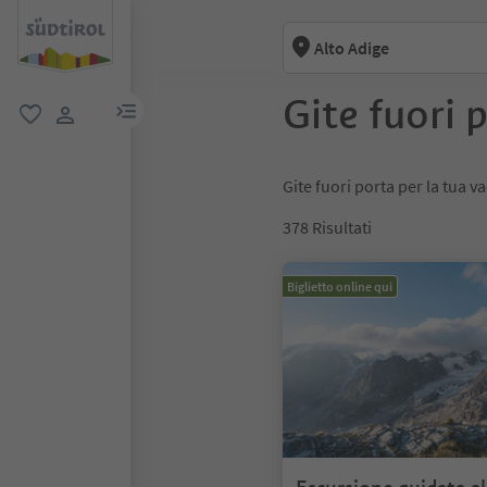
Alto Adige
Gite fuori 
menu link
favoriti
user link
Gite fuori porta per la tua v
378
Risultati
Biglietto online qui