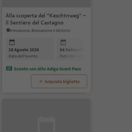
Alla scoperta del “Keschtnweg” –
il Sentiero del Castagno
Bressanone, Bressanone e dintorni
 2026
28 Agosto 2026
25 Settembre 2026
04 Settembre 2026
11 Settem
to
data dell'evento
data dell'evento
data dell'evento
data dell'
Sconto con Alto Adige Guest Pass
Acquista biglietto