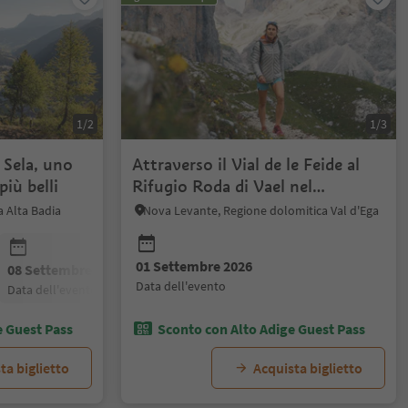
1/2
1/3
 Sela, uno
Attraverso il Vial de le Feide al
iù belli
Rifugio Roda di Vael nel
Catinaccio
a Alta Badia
Nova Levante, Regione dolomitica Val d'Ega
01 Settembre 2026
08 Settembre 2026
15 Settembre 2026
22 Settembre
data dell'evento
data dell'evento
data dell'evento
data dell'even
e Guest Pass
Sconto con Alto Adige Guest Pass
ta biglietto
Acquista biglietto