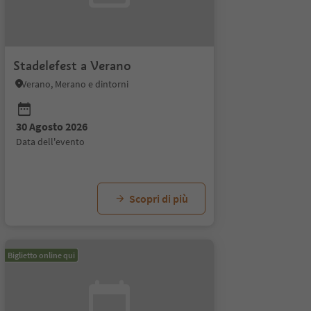
Stadelefest a Verano
Verano, Merano e dintorni
30 Agosto 2026
data dell'evento
26
12 Settembre 2026
19 Settembre 2026
03 Ot
data dell'evento
data dell'evento
data d
Scopri di più
Biglietto online qui