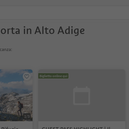
porta in Alto Adige
acanza:
Biglietto online qui
1/3