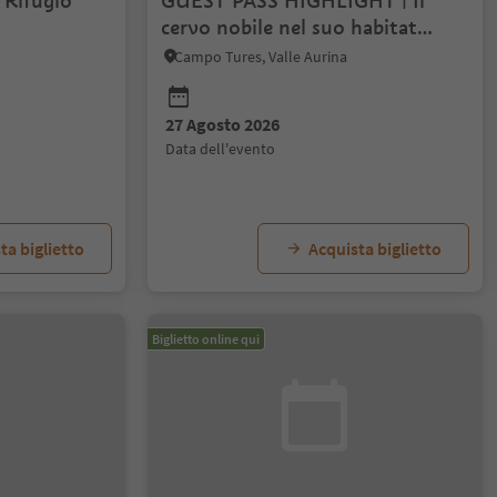
 Rifugio
GUEST PASS HIGHLIGHT | Il
cervo nobile nel suo habitat
(semi)naturale
Campo Tures, Valle Aurina
27 Agosto 2026
data dell'evento
ta biglietto
Acquista biglietto
Biglietto online qui