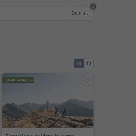
1
Filtra
1 filtro attivo
Biglietto online qui
1/3