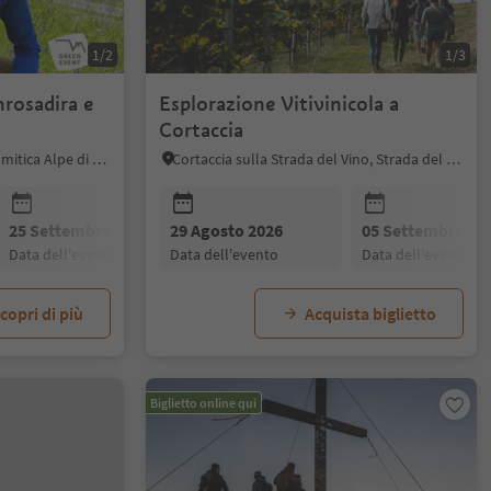
1/2
1/3
nrosadira e
Esplorazione Vitivinicola a
Cortaccia
Fiè allo Sciliar, Regione dolomitica Alpe di Siusi
Cortaccia sulla Strada del Vino, Strada del Vino
25 Settembre 2026
29 Agosto 2026
05 Settembre 20
data dell'evento
data dell'evento
data dell'evento
copri di più
Acquista biglietto
Biglietto online qui