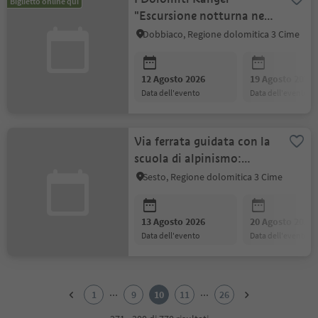
Biglietto online qui
"Escursione notturna nel
mondo magico della
Dobbiaco, Regione dolomitica 3 Cime
foresta"
12 Agosto 2026
19 Agosto 2026
data dell'evento
data dell'evento
Via ferrata guidata con la
scuola di alpinismo:
strada degli alpini
Sesto, Regione dolomitica 3 Cime
13 Agosto 2026
20 Agosto 2026
data dell'evento
data dell'evento
1
2
...
...
1
9
10
11
26
3
4