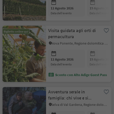
12 Agosto 2026
19 Agosto 2026
data dell'evento
data dell'evento
Visita guidata agli orti di
Biglietto online qui
permacultura
Nova Ponente, Regione dolomitica Val d'Ega
12 Agosto 2026
19 Agosto 2026
data dell'evento
data dell'evento
Sconto con Alto Adige Guest Pass
Avventura serale in
famiglia: chi vive e si
nasconde nel bosco?
Selva di Val Gardena, Regione dolomitica Val Gardena