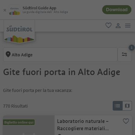
Südtirol Guide App
Download
La guida digitale dell´Alto Adige
men
favoriti
user lin
1
Alto Adige
1 filtro 
Gite fuori porta in Alto Adige
Gite fuori porta per la tua vacanza:
770
Risultati
Laboratorio naturale –
Biglietto online qui
Raccogliere materiali