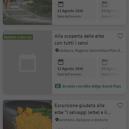
12 Agosto 2026
19 Agosto 2026
data dell'evento
data dell'evento
Alla scoperta delle erbe
Biglietto online qui
con tutti i sensi
Valdaora, Regione dolomitica Plan de Corones
12 Agosto 2026
19 Agosto 2026
data dell'evento
data dell'evento
Sconto con Alto Adige Guest Pass
Escursione giudata alle
erbe "I selvaggi (erbe) e il
loro potere"
Sarentino, Bolzano e dintorni