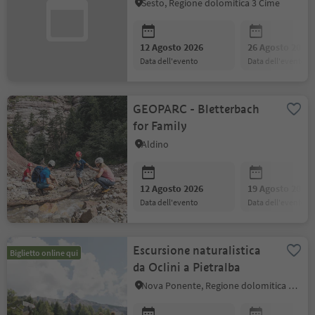
naturali e bricolage
Sesto, Regione dolomitica 3 Cime
insieme
12 Agosto 2026
26 Agosto 2026
data dell'evento
data dell'evento
GEOPARC - Bletterbach
for Family
Aldino
12 Agosto 2026
19 Agosto 2026
data dell'evento
data dell'evento
Escursione naturalistica
Biglietto online qui
da Oclini a Pietralba
Nova Ponente, Regione dolomitica Val d'Ega