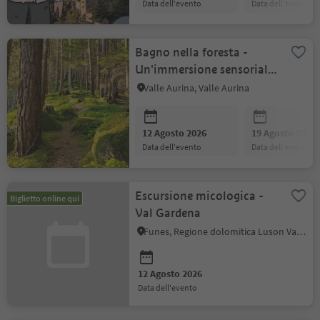
data dell'evento
data dell'evento
Bagno nella foresta -
Un'immersione sensoriale
nel mistero del bosco
Valle Aurina, Valle Aurina
12 Agosto 2026
19 Agosto 2026
data dell'evento
data dell'evento
Escursione micologica -
Biglietto online qui
Val Gardena
Funes, Regione dolomitica Luson Val di Funes
12 Agosto 2026
data dell'evento