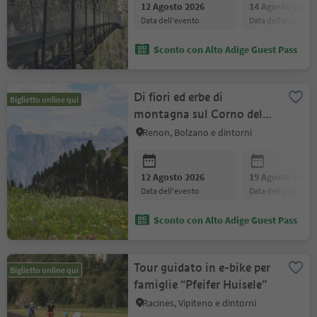
12 Agosto 2026
14 Agosto 2026
data dell'evento
data dell'evento
Sconto con Alto Adige Guest Pass
Di fiori ed erbe di
Biglietto online qui
montagna sul Corno del
Renon - escursione
Renon, Bolzano e dintorni
guidata
12 Agosto 2026
19 Agosto 2026
data dell'evento
data dell'evento
Sconto con Alto Adige Guest Pass
Tour guidato in e-bike per
Biglietto online qui
famiglie “Pfeifer Huisele”
Racines, Vipiteno e dintorni