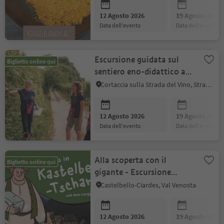
12 Agosto 2026
19 Agosto 2026
data dell'evento
data dell'evento
Escursione guidata sul
Biglietto online qui
sentiero eno-didattico a
Cortaccia
Cortaccia sulla Strada del Vino, Strada del Vino
12 Agosto 2026
19 Agosto 2026
data dell'evento
data dell'evento
Alla scoperta con il
Biglietto online qui
gigante - Escursione
avventurosa per famiglie
Castelbello-Ciardes, Val Venosta
12 Agosto 2026
19 Agosto 2026