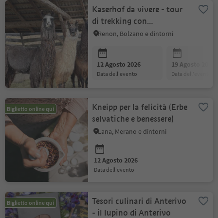
Kaserhof da vivere - tour
di trekking con
lama/alpaca con Juri
Renon, Bolzano e dintorni
12 Agosto 2026
19 Agosto 2026
data dell'evento
data dell'evento
Kneipp per la felicità (Erbe
Biglietto online qui
selvatiche e benessere)
Lana, Merano e dintorni
12 Agosto 2026
data dell'evento
Tesori culinari di Anterivo
Biglietto online qui
- il lupino di Anterivo