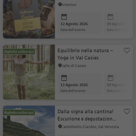
Anterivo
12 Agosto 2026
19 Agosto 2026
data dell'evento
data dell'evento
Equilibrio nella natura –
Biglietto online qui
Yoga in Val Casies
Valle di Casies
12 Agosto 2026
19 Agosto 2026
data dell'evento
data dell'evento
Dalla vigna alla cantina!
Biglietto online qui
Escurione e degustazione
di vini alla cantina
Castelbello-Ciardes, Val Venosta
"Rebhof"