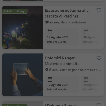
Escursione notturna alla
Biglietto online qui
cascata di Parcines
Parcines, Merano e dintorni
12 Agosto 2026
26 Agosto 2026
data dell'evento
data dell'evento
Dolomiti Ranger:
Misteriosi animali
notturni
Fiè allo Sciliar, Regione dolomitica Alpe di Siusi
12 Agosto 2026
19 Agosto 2026
data dell'evento
data dell'evento
I Dolomiti Ranger