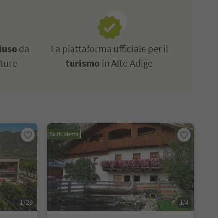
luso
da
La piattaforma ufficiale per il
tture
turismo
in Alto Adige
Su richiesta
1/29
1/4