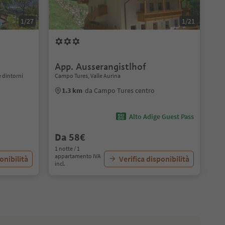
1/27
1/21
App. Ausserangistlhof
 dintorni
Campo Tures, Valle Aurina
1.3 km
da Campo Tures centro
Alto Adige Guest Pass
Da 58€
1 notte / 1
appartamento IVA
onibilità
Verifica disponibilità
incl.