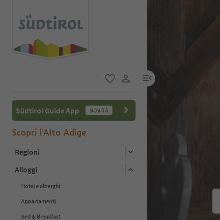
menu link
favoriti
user link
Südtirol Guide App
NOVITÀ
Scopri l'Alto Adige
Regioni
Alloggi
Hotel e alberghi
Appartamenti
Bed & Breakfast