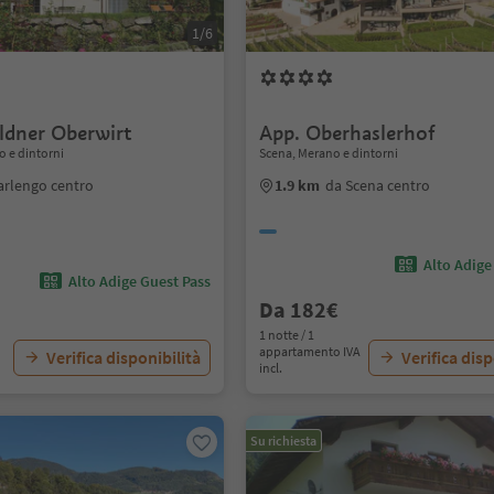
1/6
ldner Oberwirt
App. Oberhaslerhof
 e dintorni
Scena, Merano e dintorni
arlengo centro
1.9 km
da Scena centro
Alto Adige
Alto Adige Guest Pass
Da 182€
1 notte / 1
appartamento IVA
Verifica disponibilità
Verifica disp
incl.
Su richiesta