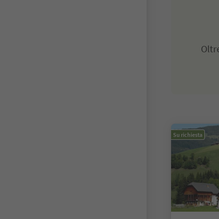
Olt
Su richiesta