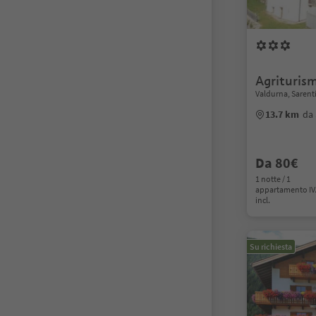
Agrituri
Valdurna, Sarent
13.7 km
da 
Da 80€
1 notte / 1
appartamento I
incl.
Su richiesta