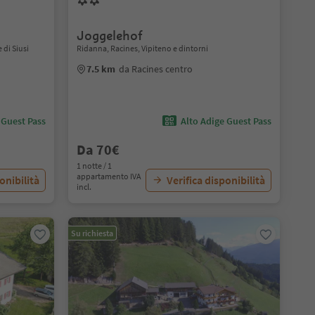
Joggelehof
 di Siusi
Ridanna, Racines, Vipiteno e dintorni
7.5 km
da Racines centro
 Guest Pass
Alto Adige Guest Pass
Da 70€
1 notte / 1
appartamento IVA
onibilità
Verifica disponibilità
incl.
Su richiesta