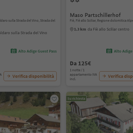
Maso Partschillerhof
ldaro sulla Strada del Vino, Strada del
Fiè, Fiè allo Sciliar, Regione dolomitica Alpe
1.3 km
da Fiè allo Sciliar centro
ldaro sulla Strada del Vino
Alto Adige Guest Pass
Alto Adige
Da 125€
1 notte / 1
VA
appartamento IVA
Verifica disponibilità
Verifica disp
incl.
Su richiesta