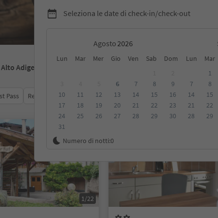
Seleziona le date di check-in/check-out
Agosto
Lun
Mar
Mer
Gio
Ven
Sab
Dom
Lun
Mar
- Alto Adige
1
2
1
3
4
5
6
7
8
9
7
8
10
11
12
13
14
15
16
14
15
st Pass
Recensioni
Categoria
Trattamento
Alloggi sosten
17
18
19
20
21
22
23
21
22
24
25
26
27
28
29
30
28
29
31
Su richiesta
Numero di notti:
0
1/22