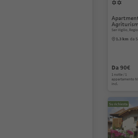
Apartment
Agrituris
San Vigilio, Reg
1.3 km
da S
Da 90€
1 notte / 1
appartamento I
incl.
Su richiesta