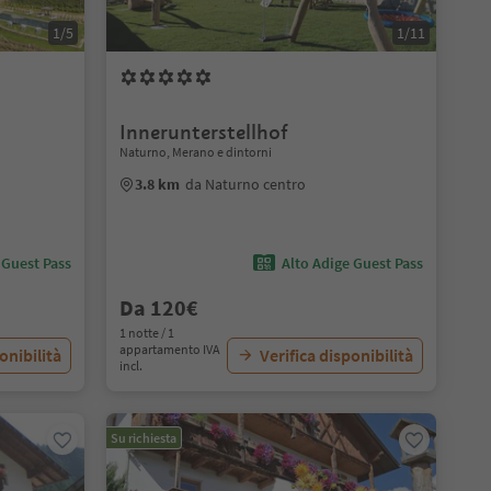
1/5
1/11
Innerunterstellhof
Naturno, Merano e dintorni
3.8 km
da Naturno centro
 Guest Pass
Alto Adige Guest Pass
Da 120€
1 notte / 1
appartamento IVA
onibilità
Verifica disponibilità
incl.
Su richiesta