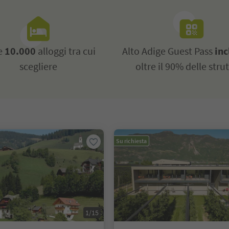
re
10.000
alloggi tra cui
Alto Adige Guest Pass
inc
scegliere
oltre il 90% delle stru
Su richiesta
1/15