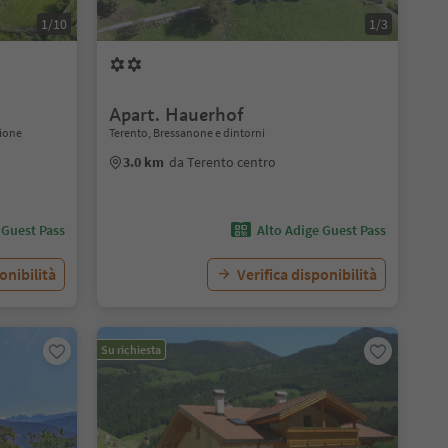
1/10
1/3
Apart. Hauerhof
ione
Terento, Bressanone e dintorni
3.0 km
da Terento centro
 Guest Pass
Alto Adige Guest Pass
onibilità
Verifica disponibilità
Su richiesta