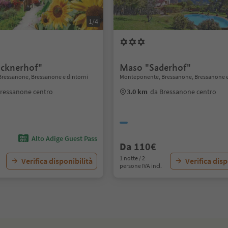
1/4
cknerhof"
Maso "Saderhof"
ressanone, Bressanone e dintorni
Monteponente, Bressanone, Bressanone e
ressanone centro
3.0 km
da Bressanone centro
Alto Adige Guest Pass
Da 110€
1 notte / 2
Verifica disponibilità
Verifica disp
persone IVA incl.