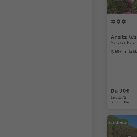
Ansitz Wa
Marlengo, Merano
596 m
da M
Da 90€
1 notte / 2
persone IVA incl.
Su richiesta