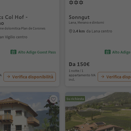
s Col Hof -
Sonngut
mo
Lana, Merano e dintorni
ione dolomitica Plan de Corones
2.4 km
da Lana centro
an Vigilio centro
Alto Adige Guest Pass
Alto Adige
Da 150€
1 notte / 1
VA
appartamento IVA
Verifica disponibilità
Verifica disp
incl.
Su richiesta