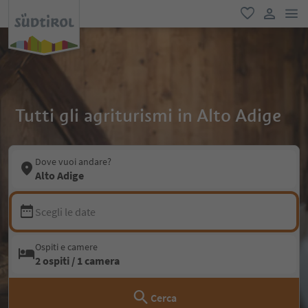
men
favoriti
user lin
Tutti gli agriturismi in Alto Adige
Dove vuoi andare?
Alto Adige
Scegli le date
Ospiti e camere
2 ospiti / 1 camera
Cerca