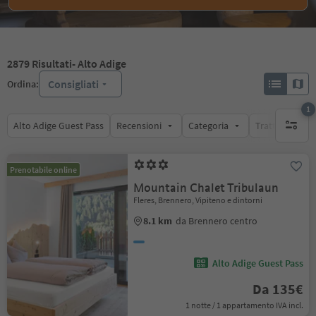
2879
Risultati
- Alto Adige
Consigliati
Ordina:
1
Alto Adige Guest Pass
Recensioni
Categoria
Trattamento
1 filtro 
Prenotabile online
Mountain Chalet Tribulaun
Fleres, Brennero, Vipiteno e dintorni
8.1 km
da Brennero centro
Alto Adige Guest Pass
Da 135€
1 notte / 1 appartamento IVA incl.