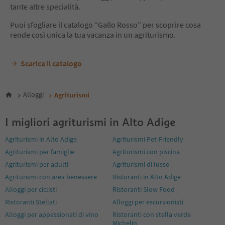
14
tante altre specialità.
15
16
Puoi sfogliare il catalogo “Gallo Rosso” per scoprire cosa
17
rende così unica la tua vacanza in un agriturismo.
18
19
Scarica il catalogo
20
21
22
23
Alloggi
Agriturismi
24
25
I migliori agriturismi in Alto Adige
26
27
Agriturismi in Alto Adige
Agriturismi Pet-Friendly
28
Agriturismi per famiglie
Agriturismi con piscina
29
Agriturismi per adulti
Agriturismi di lusso
30
31
Agriturismi con area benessere
Ristoranti in Alto Adige
32
Alloggi per ciclisti
Ristoranti Slow Food
33
Ristoranti Stellati
Alloggi per escursionisti
34
Alloggi per appassionati di vino
Ristoranti con stella verde
35
Michelin