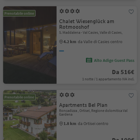
Prenotabile online
Chalet Wiesenglück am
Rotmooshof
S. Maddalena - Val Casies, Valle di Casies,
4.2 km
da Valle di Casies centro
Alto Adige Guest Pass
Da 516€
1 notte / 1 appartamento IVA incl.
Prenotabile online
Apartments Bel Plan
Roncadizza , Ortisei, Regione dolomitica Val
Gardena
1.8 km
da Ortisei centro
Da 100€