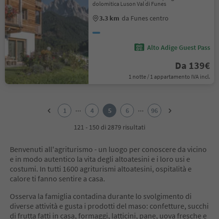
dolomitica Luson Val di Funes
3.3 km
da Funes centro
Alto Adige Guest Pass
Da 139€
1 notte / 1 appartamento IVA incl.
1
2
...
...
1
4
5
6
96
3
4
121 - 150 di 2879 risultati
5
6
Benvenuti all'agriturismo - un luogo per conoscere da vicino
7
e in modo autentico la vita degli altoatesini e i loro usi e
8
costumi. In tutti 1600 agriturismi altoatesini, ospitalità e
9
calore ti fanno sentire a casa.
10
11
Osserva la famiglia contadina durante lo svolgimento di
12
diverse attività e gusta i prodotti del maso: confetture, succhi
13
di frutta fatti in casa, formaggi, latticini, pane, uova fresche e