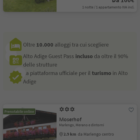
1 notte / 1 appartamento IVA incl.
Oltre
10.000
alloggi tra cui scegliere
Alto Adige Guest Pass
incluso
da oltre il 90%
delle strutture
La piattaforma ufficiale per il
turismo
in Alto
Adige
Prenotabile online
Moserhof
Marlengo, Merano e dintorni
2.9 km
da Marlengo centro