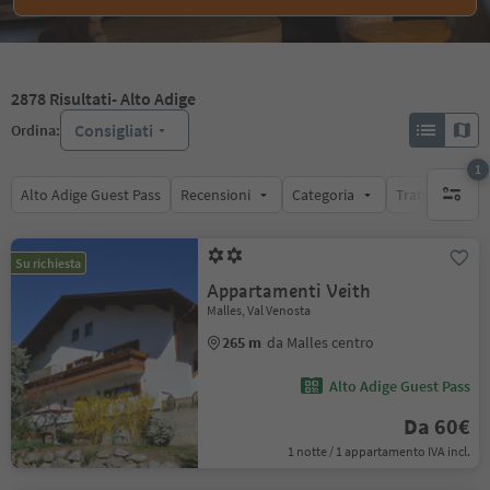
2878
Risultati
- Alto Adige
Consigliati
Ordina:
1
Alto Adige Guest Pass
Recensioni
Categoria
Trattamento
1 filtro 
Su richiesta
Appartamenti Veith
Malles, Val Venosta
265 m
da Malles centro
Alto Adige Guest Pass
Da 60€
1 notte / 1 appartamento IVA incl.