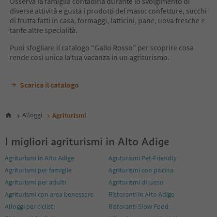
Osserva la famiglia contadina durante lo svolgimento di
12
diverse attività e gusta i prodotti del maso: confetture, succhi
13
di frutta fatti in casa, formaggi, latticini, pane, uova fresche e
14
tante altre specialità.
15
16
Puoi sfogliare il catalogo “Gallo Rosso” per scoprire cosa
17
rende così unica la tua vacanza in un agriturismo.
18
19
Scarica il catalogo
20
21
22
23
Alloggi
Agriturismi
24
25
I migliori agriturismi in Alto Adige
26
27
Agriturismi in Alto Adige
Agriturismi Pet-Friendly
28
Agriturismi per famiglie
Agriturismi con piscina
29
Agriturismi per adulti
Agriturismi di lusso
30
31
Agriturismi con area benessere
Ristoranti in Alto Adige
32
Alloggi per ciclisti
Ristoranti Slow Food
33