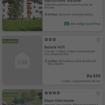
Agriturismo Waldner
S.Valentino alla Muta, Curon Venosta, Val
Venosta
4.4 km
da Curon Venosta centro
Alto Adige Guest Pass
Su richiesta
Beierle Höfl
S. Nicolò - Caldaro, Caldaro sulla Strada del
Vino, Strada del Vino
1.4 km
da Caldaro sulla Strada del
Vino centro
Da 65€
1 notte / 1 appartamento IVA incl.
Su richiesta
Maso Kleinmarer
Versciaco, San Candido, Regione dolomitica 3