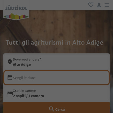
men
favoriti
user lin
Tutti gli agriturismi in Alto Adige
Dove vuoi andare?
Alto Adige
Scegli le date
Ospiti e camere
2 ospiti / 1 camera
Cerca