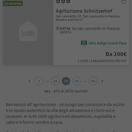
Su richiesta
Agriturismo Schnitzerhof
San Leonardo i.P., San Leonardo in Passiria,
Merano e dintorni
637 m
da San Leonardo in Passiria
centro
Alto Adige Guest Pass
Da 200€
1 notte / 1 appartamento IVA incl.
1
2
...
...
1
28
29
30
96
3
4
841 - 870 di 2878 risultati
5
6
Benvenuti all'agriturismo - un luogo per conoscere da vicino
7
e in modo autentico la vita degli altoatesini e i loro usi e
8
costumi. In tutti 1600 agriturismi altoatesini, ospitalità e
9
calore ti fanno sentire a casa.
10
11