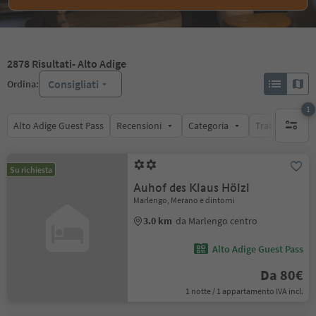
2878
Risultati
- Alto Adige
Consigliati
Ordina:
1
Alto Adige Guest Pass
Recensioni
Categoria
Trattamento
1 filtro 
Su richiesta
Auhof des Klaus Hölzl
Marlengo, Merano e dintorni
3.0 km
da Marlengo centro
Alto Adige Guest Pass
Da 80€
1 notte / 1 appartamento IVA incl.