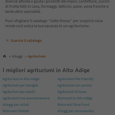
diverse attività e gusta i prodotti del maso: confetture, succhi
13
di frutta fatti in casa, formaggi, latticini, pane, uova fresche e
14
tante altre specialità.
15
16
Puoi sfogliare il catalogo “Gallo Rosso” per scoprire cosa
17
rende così unica la tua vacanza in un agriturismo.
18
19
Scarica il catalogo
20
21
22
23
Alloggi
Agriturismi
24
25
I migliori agriturismi in Alto Adige
26
27
Agriturismi in Alto Adige
Agriturismi Pet-Friendly
28
Agriturismi per famiglie
Agriturismi con piscina
29
Agriturismi per adulti
Agriturismi di lusso
30
31
Agriturismi con area benessere
Ristoranti in Alto Adige
32
Alloggi per ciclisti
Ristoranti Slow Food
33
Ristoranti Stellati
Alloggi per escursionisti
34