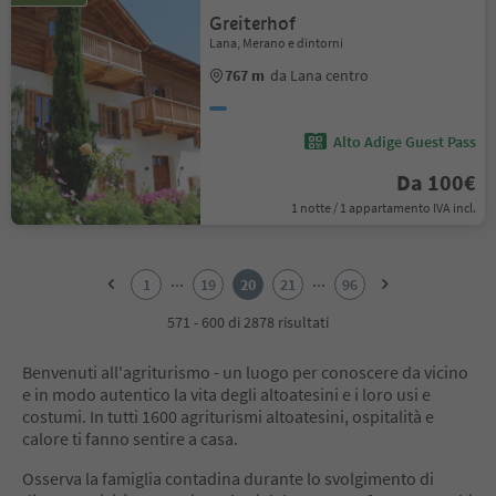
Greiterhof
Lana, Merano e dintorni
767 m
da Lana centro
Alto Adige Guest Pass
Da 100€
1 notte / 1 appartamento IVA incl.
1
2
...
...
1
19
20
21
96
3
4
571 - 600 di 2878 risultati
5
6
Benvenuti all'agriturismo - un luogo per conoscere da vicino
7
e in modo autentico la vita degli altoatesini e i loro usi e
8
costumi. In tutti 1600 agriturismi altoatesini, ospitalità e
9
calore ti fanno sentire a casa.
10
11
Osserva la famiglia contadina durante lo svolgimento di
12