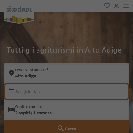
men
favoriti
user lin
Tutti gli agriturismi in Alto Adige
Dove vuoi andare?
Alto Adige
Scegli le date
Ospiti e camere
2 ospiti / 1 camera
Cerca