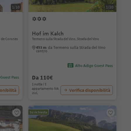
1/10
1/20
Hof im Kalch
n de Corones
Termeno sulla Strada del Vino, Strada del Vino
493 m
da Termeno sulla Strada del Vino
centro
Alto Adige Guest Pass
Da 110€
 Guest Pass
1 notte / 1
appartamento IVA
onibilità
Verifica disponibilità
incl.
Su richiesta