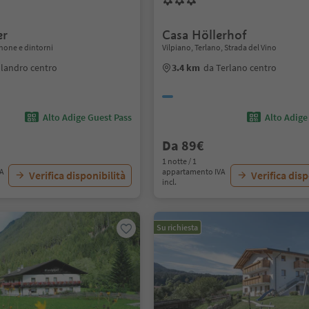
er
Casa Höllerhof
anone e dintorni
Vilpiano, Terlano, Strada del Vino
llandro centro
3.4 km
da Terlano centro
Alto Adige Guest Pass
Alto Adige
Da 89€
1 notte / 1
VA
appartamento IVA
Verifica disponibilità
Verifica disp
incl.
Su richiesta