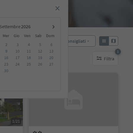
Settembre
Mer
Gio
Ven
Sab
Dom
Consigliati
Ordina:
2
3
4
5
6
9
10
11
12
13
1
16
17
18
19
20
Filtra
ibili
1 filtro attivo
23
24
25
26
27
30
Su richiesta
1/21