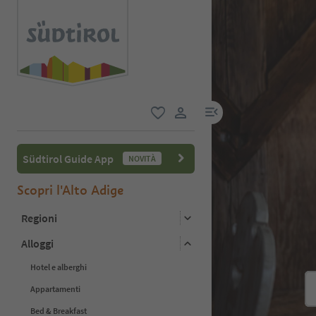
menu link
favoriti
user link
Südtirol Guide App
NOVITÀ
Scopri l'Alto Adige
Regioni
Alloggi
Hotel e alberghi
Appartamenti
Bed & Breakfast