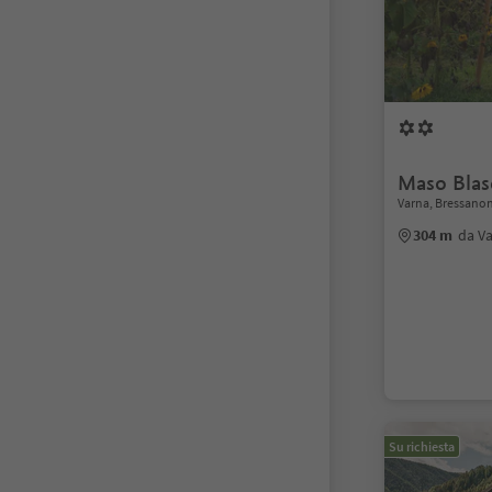
Maso Blas
Varna, Bressanon
304 m
da V
Su richiesta