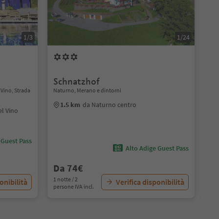
1/3
1/24
Schnatzhof
 Vino, Strada
Naturno, Merano e dintorni
1.5 km
da Naturno centro
el Vino
 Guest Pass
Alto Adige Guest Pass
Da 74€
1 notte / 2
onibilità
Verifica disponibilità
persone IVA incl.