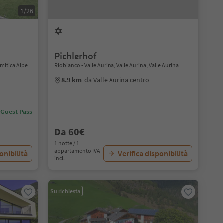
1/26
Pichlerhof
omitica Alpe
Riobianco - Valle Aurina, Valle Aurina, Valle Aurina
8.9 km
da Valle Aurina centro
 Guest Pass
Da 60€
1 notte / 1
appartamento IVA
onibilità
Verifica disponibilità
incl.
Su richiesta