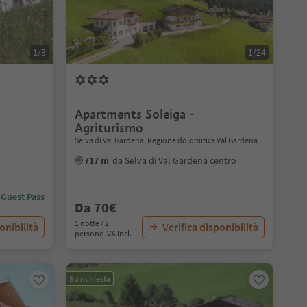
1/3
1/24
Apartments Soleiga -
Agriturismo
Selva di Val Gardena, Regione dolomitica Val Gardena
717 m
da Selva di Val Gardena centro
 Guest Pass
Da 70€
1 notte / 2
onibilità
Verifica disponibilità
persone IVA incl.
Su richiesta