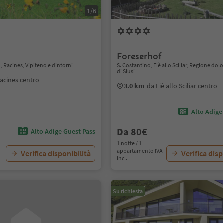
1/6
Foreserhof
, Racines, Vipiteno e dintorni
S. Costantino, Fiè allo Sciliar, Regione dol
di Siusi
acines centro
3.0 km
da Fiè allo Sciliar centro
Alto Adige
Da 80€
Alto Adige Guest Pass
1 notte / 1
appartamento IVA
Verifica disponibilità
Verifica disp
incl.
Su richiesta