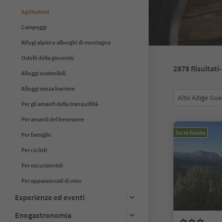
Agriturismi
Campeggi
Rifugi alpini e alberghi di montagna
Ostelli della gioventù
2878
Risultati
Alloggi sostenibili
Alloggi senza barriere
Alto Adige Gue
Per gli amanti della tranquillità
Per amanti del benessere
Su richiesta
Per famiglie
Per ciclisti
Per escursionisti
Per appassionati di vino
Esperienze ed eventi
Enogastronomia