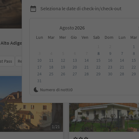
Seleziona le date di check-in/check-out
Agosto
Lun
Mar
Mer
Gio
Ven
Sab
Dom
Lun
Mar
- Alto Adige
1
2
1
3
4
5
6
7
8
9
7
8
10
11
12
13
14
15
16
14
15
st Pass
Recensioni
Categoria
Trattamento
Alloggi sosten
17
18
19
20
21
22
23
21
22
24
25
26
27
28
29
30
28
29
31
Su richiesta
Numero di notti:
0
1/21