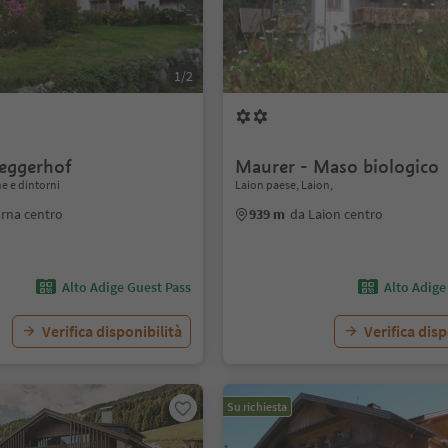
1/2
eggerhof
Maurer - Maso biologico
e e dintorni
Laion paese, Laion,
arna centro
939 m
da Laion centro
Alto Adige Guest Pass
Alto Adige
Verifica disponibilità
Verifica disp
Su richiesta