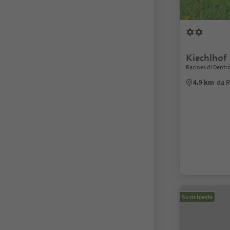
Kiechlhof
Racines di Dentro
4.9 km
da R
Su richiesta