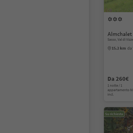
Almchalet
Sasso, Val di Vizz
15.2 km
da 
Da 260€
1 notte / 1
appartamento I
incl.
Su richiesta