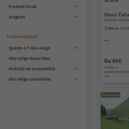
Prodotti locali
Maso Fals
Stagioni
Villandro, Bress
405 m
da Vi
Informazioni
Questo è l' Alto Adige
Alto Adige Guest Pass
Da 80€
1 notte / 1
Mobilità ed accessibilità
appartamento I
incl.
Alto Adige sostenibile
Su richiesta