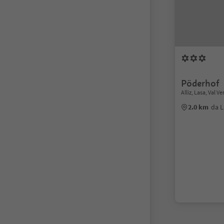
Pöderhof
Alliz, Lasa, Val V
2.0 km
da L