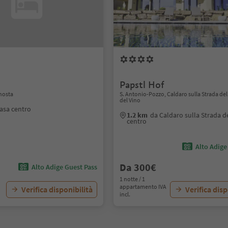
Papstl Hof
enosta
S. Antonio-Pozzo, Caldaro sulla Strada del
del Vino
asa centro
1.2 km
da Caldaro sulla Strada d
centro
Alto Adige
Da 300€
Alto Adige Guest Pass
1 notte / 1
appartamento IVA
Verifica disponibilità
Verifica disp
incl.