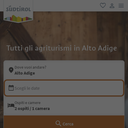
men
favoriti
user lin
Tutti gli agriturismi in Alto Adige
Dove vuoi andare?
Alto Adige
Scegli le date
Ospiti e camere
2 ospiti / 1 camera
Cerca