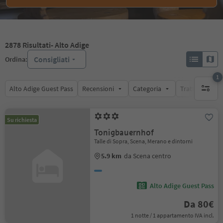
2878
Risultati
- Alto Adige
Consigliati
Ordina:
1
Alto Adige Guest Pass
Recensioni
Categoria
Trattamento
1 filtro 
Su richiesta
Tonigbauernhof
Talle di Sopra, Scena, Merano e dintorni
5.9 km
da Scena centro
Alto Adige Guest Pass
Da 80€
1 notte / 1 appartamento IVA incl.