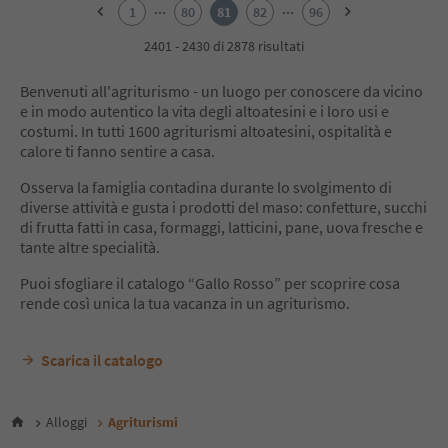
2
...
...
1
80
81
82
96
3
4
2401 - 2430 di 2878 risultati
5
6
Benvenuti all'agriturismo - un luogo per conoscere da vicino
7
e in modo autentico la vita degli altoatesini e i loro usi e
8
costumi. In tutti 1600 agriturismi altoatesini, ospitalità e
9
calore ti fanno sentire a casa.
10
11
Osserva la famiglia contadina durante lo svolgimento di
12
diverse attività e gusta i prodotti del maso: confetture, succhi
13
di frutta fatti in casa, formaggi, latticini, pane, uova fresche e
14
tante altre specialità.
15
16
Puoi sfogliare il catalogo “Gallo Rosso” per scoprire cosa
17
rende così unica la tua vacanza in un agriturismo.
18
19
Scarica il catalogo
20
21
22
23
Alloggi
Agriturismi
24