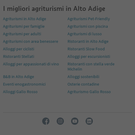
25
I migliori agriturismi in Alto Adige
26
27
Agriturismi in Alto Adige
Agriturismi Pet-Friendly
28
Agriturismi per famiglie
Agriturismi con piscina
29
Agriturismi per adulti
Agriturismi di lusso
30
31
Agriturismi con area benessere
Ristoranti in Alto Adige
32
Alloggi per ciclisti
Ristoranti Slow Food
33
Ristoranti Stellati
Alloggi per escursionisti
34
Alloggi per appassionati di vino
Ristoranti con stella verde
35
Michelin
36
37
B&B in Alto Adige
Alloggi sostenibili
38
Eventi enogastronomici
Osterie contadine
39
Alloggi Gallo Rosso
Agriturismo Gallo Rosso
40
41
42
43
44
45
46