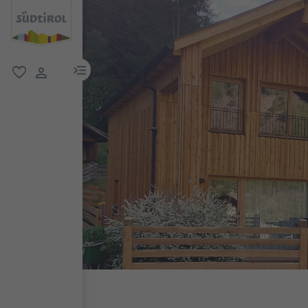
menu link
favoriti
user link