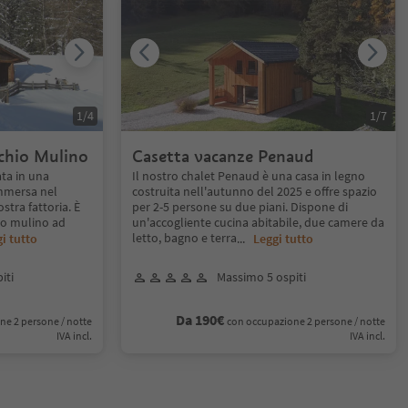
1
/
4
1
/
7
cchio Mulino
Casetta vacanze Penaud
ata in una
Il nostro chalet Penaud è una casa in legno
immersa nel
costruita nell'autunno del 2025 e offre spazio
stra fattoria. È
per 2-5 persone su due piani. Dispone di
ico mulino ad
un'accogliente cucina abitabile, due camere da
letto, bagno e terra
i tutto
...
Leggi tutto
iti
Massimo 5 ospiti
Da 190€
ne 2 persone / notte
con occupazione 2 persone / notte
IVA incl.
IVA incl.