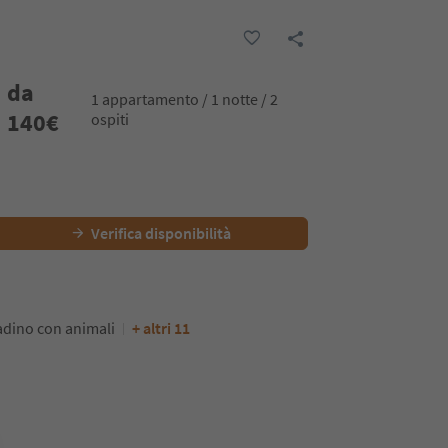
da
1 appartamento / 1 notte / 2
140
€
ospiti
Verifica disponibilità
dino con animali
+ altri 11