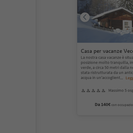
Casa per vacanze Ve
La nostra casa vacanze è situ
posizione molto tranquilla, 
verde, a circa 50 metri dalla no
stata ristrutturata da un ant
acqua in un'accoglient
...
Legg
Massimo 5 osp
Da 140€
con occupazio