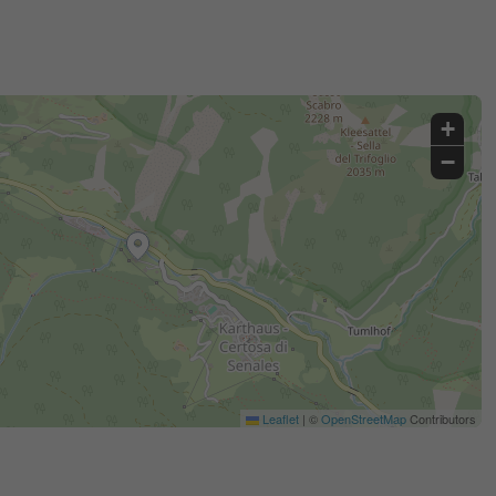
+
−
Leaflet
|
©
OpenStreetMap
Contributors