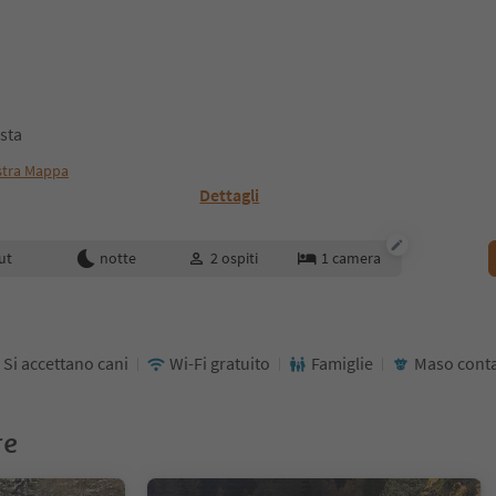
sta
tra Mappa
Dettagli
enotazione
ut
notte
2
ospiti
1
camera
Si accettano cani
Wi-Fi gratuito
Famiglie
Maso conta
re