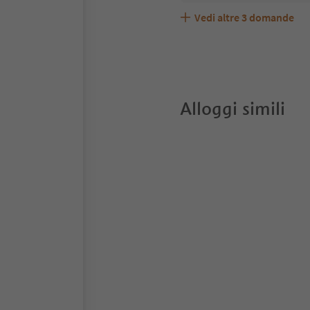
Vedi altre
3
domande
Maso Pifrail accetta ani
Quali servizi/attività so
Gli ospiti di Maso Pifrai
Alloggi simili