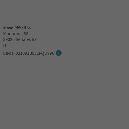
Maso Pifrail
Madonna, 58
39020 Senales BZ
IT
CIN: IT021091B5JEFQUY9U