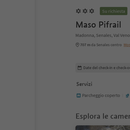
Su richiesta
Maso Pifrail
Madonna, Senales, Val Veno
707 m
da Senales centro
Mos
Modifica i dettagli della pr
Date del check-in e check-o
Servizi
Parcheggio coperto
Esplora le came