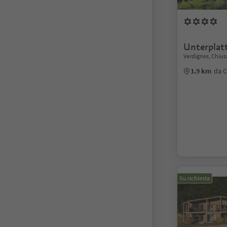
Unterplat
Verdignes, Chius
1.9 km
da C
Su richiesta