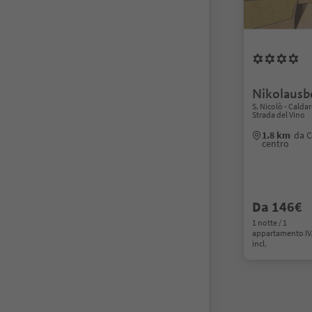
Nikolausb
S. Nicolò - Calda
Strada del Vino
1.8 km
da C
centro
Da 146€
1 notte / 1
appartamento I
incl.