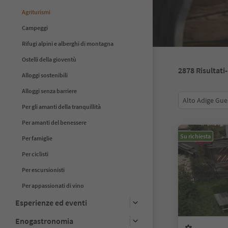
Agriturismi
Campeggi
Rifugi alpini e alberghi di montagna
Ostelli della gioventù
2878
Risultati
Alloggi sostenibili
Alloggi senza barriere
Alto Adige Gue
Per gli amanti della tranquillità
Per amanti del benessere
Su richiesta
Per famiglie
Per ciclisti
Per escursionisti
Per appassionati di vino
Esperienze ed eventi
Enogastronomia