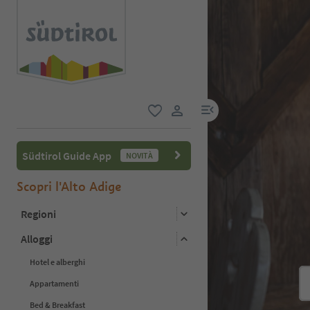
menu link
favoriti
user link
Südtirol Guide App
NOVITÀ
Scopri l'Alto Adige
Regioni
Alloggi
Hotel e alberghi
Appartamenti
Bed & Breakfast