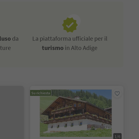
luso
da
La piattaforma ufficiale per il
tture
turismo
in Alto Adige
Su richiesta
1/6