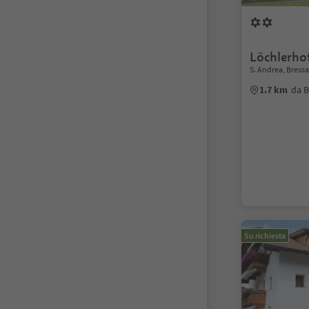
Löchlerho
S. Andrea, Bress
1.7 km
da B
Su richiesta