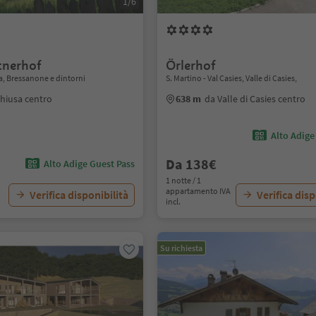
1/6
tnerhof
Örlerhof
a, Bressanone e dintorni
S. Martino - Val Casies, Valle di Casies,
hiusa centro
638 m
da Valle di Casies centro
Alto Adige
Da 138€
Alto Adige Guest Pass
1 notte / 1
appartamento IVA
Verifica disponibilità
Verifica disp
incl.
Su richiesta