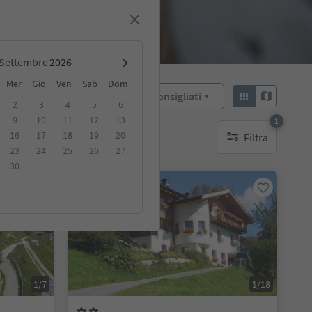
Settembre
Mer
Gio
Ven
Sab
Dom
Consigliati
Ordina:
2
3
4
5
6
9
10
11
12
13
1
16
17
18
19
20
Filtra
ibili
1 filtro attivo
23
24
25
26
27
30
Su richiesta
1/7
1/18