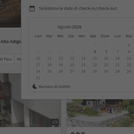
Seleziona le date di check-in/check-out
Agosto
Lun
Mar
Mer
Gio
Ven
Sab
Dom
Lun
Mar
- Alto Adige
1
2
1
3
4
5
6
7
8
9
7
8
10
11
12
13
14
15
16
14
15
st Pass
Recensioni
Categoria
Trattamento
Alloggi sosten
17
18
19
20
21
22
23
21
22
24
25
26
27
28
29
30
28
29
31
Su richiesta
Numero di notti:
0
1/5