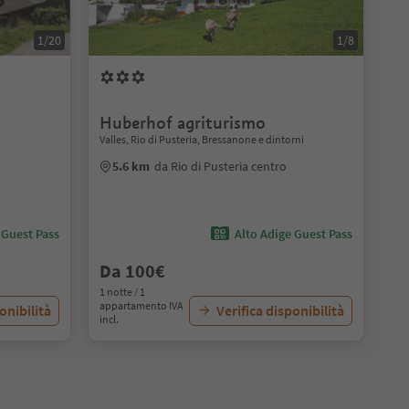
1/20
1/8
Huberhof agriturismo
Valles, Rio di Pusteria, Bressanone e dintorni
5.6 km
da Rio di Pusteria centro
 Guest Pass
Alto Adige Guest Pass
Da 100€
1 notte / 1
appartamento IVA
onibilità
Verifica disponibilità
incl.