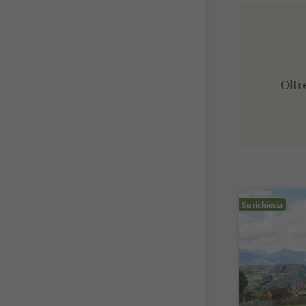
Olt
Su richiesta