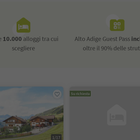
re
10.000
alloggi tra cui
Alto Adige Guest Pass
inc
scegliere
oltre il 90% delle stru
Su richiesta
1/17