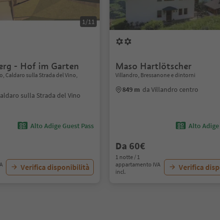
1/11
erg - Hof im Garten
Maso Hartlötscher
ro, Caldaro sulla Strada del Vino,
Villandro, Bressanone e dintorni
849 m
da Villandro centro
aldaro sulla Strada del Vino
Alto Adige Guest Pass
Alto Adige
Da 60€
1 notte / 1
VA
appartamento IVA
Verifica disponibilità
Verifica disp
incl.