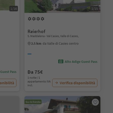
1/16
1/15
Reierhof
S. Maddalena - Val Casies, Valle di Casies,
2.5 km
da Valle di Casies centro
Alto Adige Guest Pass
Da 75€
 Guest Pass
1 notte / 1
appartamento IVA
onibilità
Verifica disponibilità
incl.
Su richiesta