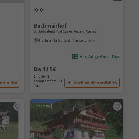
Bachmairhof
S. Maddalena - Val Casies, Valle di Casies,
3.2 km
da Valle di Casies centro
Alto Adige Guest Pass
Da 115€
1 notte / 1
appartamento IVA
onibilità
Verifica disponibilità
incl.
Su richiesta