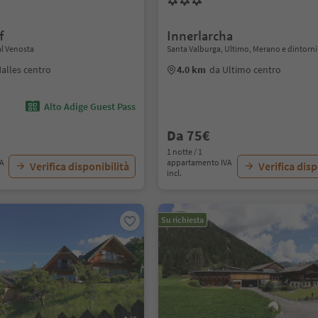
f
Innerlarcha
Val Venosta
Santa Valburga, Ultimo, Merano e dintorni
alles centro
4.0 km
da Ultimo centro
Alto Adige Guest Pass
Da 75€
1 notte / 1
VA
appartamento IVA
Verifica disponibilità
Verifica disp
incl.
Su richiesta