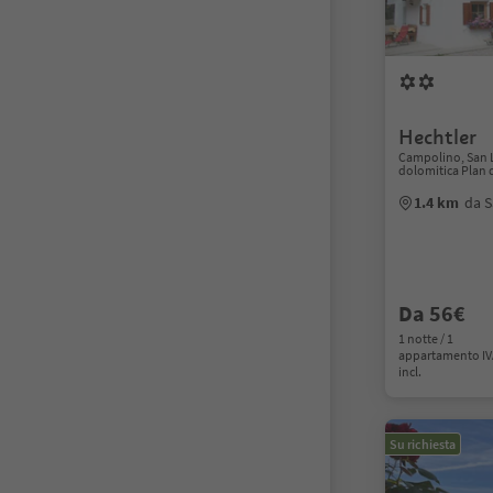
Hechtler
Campolino, San 
dolomitica Plan
1.4 km
da S
Da 56€
1 notte / 1
appartamento I
incl.
Su richiesta