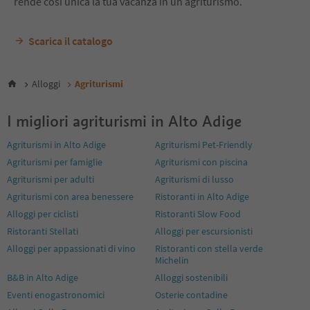
17
rende così unica la tua vacanza in un agriturismo.
18
19
Scarica il catalogo
20
21
22
23
Alloggi
Agriturismi
24
25
I migliori agriturismi in Alto Adige
26
27
Agriturismi in Alto Adige
Agriturismi Pet-Friendly
28
Agriturismi per famiglie
Agriturismi con piscina
29
Agriturismi per adulti
Agriturismi di lusso
30
31
Agriturismi con area benessere
Ristoranti in Alto Adige
32
Alloggi per ciclisti
Ristoranti Slow Food
33
Ristoranti Stellati
Alloggi per escursionisti
34
Alloggi per appassionati di vino
Ristoranti con stella verde
35
Michelin
36
37
B&B in Alto Adige
Alloggi sostenibili
38
Eventi enogastronomici
Osterie contadine
39