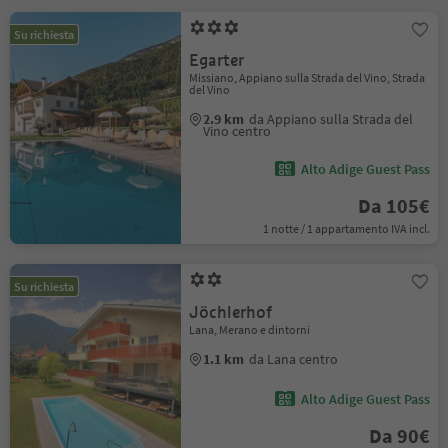
Su richiesta
Egarter
Missiano, Appiano sulla Strada del Vino, Strada
del Vino
2.9 km
da Appiano sulla Strada del
Vino centro
Alto Adige Guest Pass
Da 105€
1 notte / 1 appartamento IVA incl.
Su richiesta
Jöchlerhof
Lana, Merano e dintorni
1.1 km
da Lana centro
Alto Adige Guest Pass
Da 90€