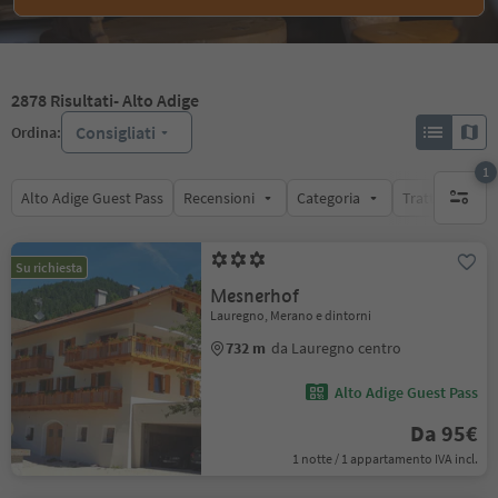
2878
Risultati
- Alto Adige
Consigliati
Ordina:
1
Alto Adige Guest Pass
Recensioni
Categoria
Trattamento
1 filtro 
Su richiesta
Mesnerhof
Lauregno, Merano e dintorni
732 m
da Lauregno centro
Alto Adige Guest Pass
Da 95€
1 notte / 1 appartamento IVA incl.