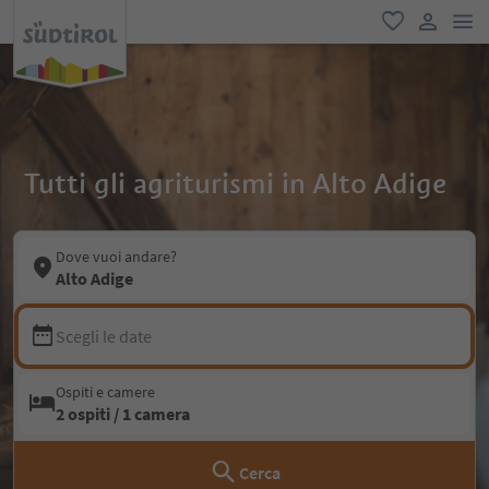
men
favoriti
user lin
Tutti gli agriturismi in Alto Adige
Dove vuoi andare?
Alto Adige
Scegli le date
Ospiti e camere
2 ospiti / 1 camera
Cerca