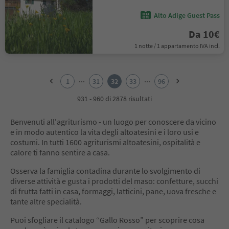
Alto Adige Guest Pass
Da 10€
1 notte / 1 appartamento IVA incl.
1
2
...
...
1
31
32
33
96
3
4
931 - 960 di 2878 risultati
5
6
Benvenuti all'agriturismo - un luogo per conoscere da vicino
7
e in modo autentico la vita degli altoatesini e i loro usi e
8
costumi. In tutti 1600 agriturismi altoatesini, ospitalità e
9
calore ti fanno sentire a casa.
10
11
Osserva la famiglia contadina durante lo svolgimento di
12
diverse attività e gusta i prodotti del maso: confetture, succhi
13
di frutta fatti in casa, formaggi, latticini, pane, uova fresche e
14
tante altre specialità.
15
16
Puoi sfogliare il catalogo “Gallo Rosso” per scoprire cosa