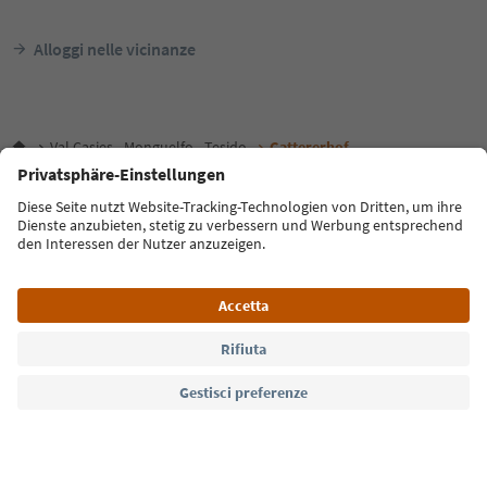
Alloggi nelle vicinanze
Val Casies - Monguelfo - Tesido
Gattererhof
Lingua: Italiano
FAQ
Contatti
Press
MICE
Privacy Policy
Termini e condizioni
Crediti
Cookie Policy
Film commission
Chi siamo
Dichiarazione di accessibilità
Alto Adige B2B