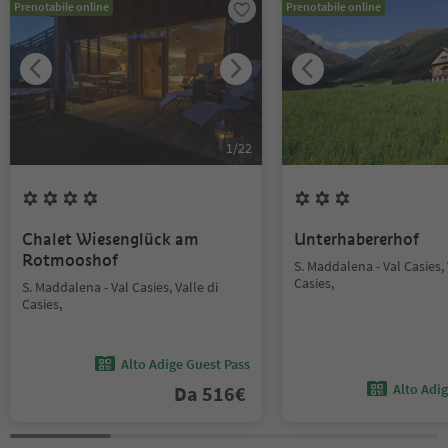
Prenotabile online
Prenotabile online
1
/
22
Chalet Wiesenglück am
Unterhabererhof
Rotmooshof
S. Maddalena - Val Casies, 
Casies,
S. Maddalena - Val Casies, Valle di
Casies,
Alto Adige Guest Pass
Alto Adi
Da
516
€