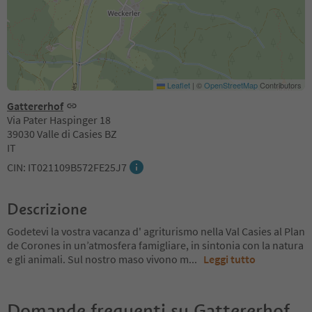
Leaflet
|
©
OpenStreetMap
Contributors
Gattererhof
Via Pater Haspinger 18
39030 Valle di Casies BZ
IT
CIN: IT021109B572FE25J7
Descrizione
Godetevi la vostra vacanza d' agriturismo nella Val Casies al Plan
de Corones in un’atmosfera famigliare, in sintonia con la natura
e gli animali. Sul nostro maso vivono m
...
Leggi tutto
Domande frequenti su
Gattererhof