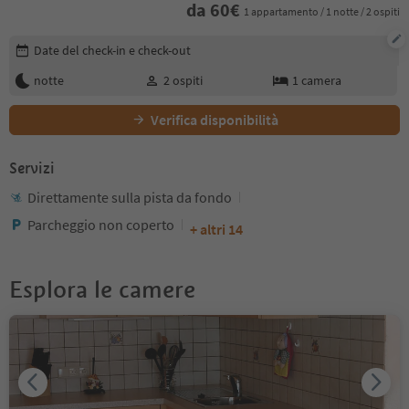
da
60
€
1 appartamento / 1 notte / 2 ospiti
Modifica i dettagli della prenotazione
Date del check-in e check-out
notte
2
ospiti
1
camera
Verifica disponibilità
Servizi
Direttamente sulla pista da fondo
Parcheggio non coperto
+ altri 14
Esplora le camere