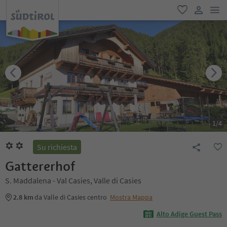
men
favoriti
user lin
1
/
4
Su richiesta
Gattererhof
S. Maddalena - Val Casies, Valle di Casies
2.8 km
da Valle di Casies centro
Mostra Mappa
Alto Adige Guest Pass