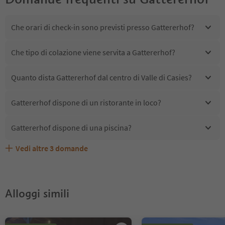
Che orari di check-in sono previsti presso Gattererhof?
Che tipo di colazione viene servita a Gattererhof?
Quanto dista Gattererhof dal centro di Valle di Casies?
Gattererhof dispone di un ristorante in loco?
Gattererhof dispone di una piscina?
Vedi altre
3
domande
Quali servizi/attività sono disponibili presso
Gattererhof accetta animali domestici?
Gli ospiti di Gattererhof ricevono l'Alto Adige Guest Pass?
Gattererhof?
Alloggi simili