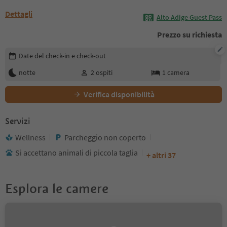
Dettagli
Alto Adige Guest Pass
Prezzo su richiesta
Modifica i dettagli della prenotazione
Date del check-in e check-out
notte
2
ospiti
1
camera
Verifica disponibilità
Servizi
Wellness
Parcheggio non coperto
Si accettano animali di piccola taglia
+ altri 37
Esplora le camere