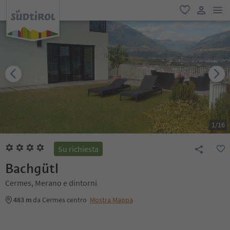
men
favoriti
user lin
1
/
16
Su richiesta
Bachgütl
Cermes, Merano e dintorni
483 m
da Cermes centro
Mostra Mappa