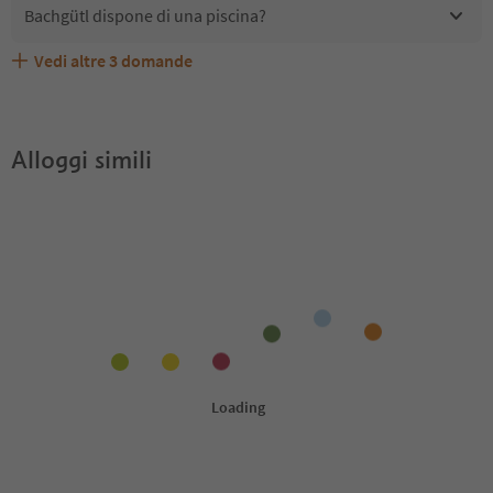
Bachgütl dispone di una piscina?
Vedi altre
3
domande
Bachgütl accetta animali domestici?
Quali servizi/attività sono disponibili presso Bachgütl?
Gli ospiti di Bachgütl ricevono l'Alto Adige Guest Pass?
Alloggi simili