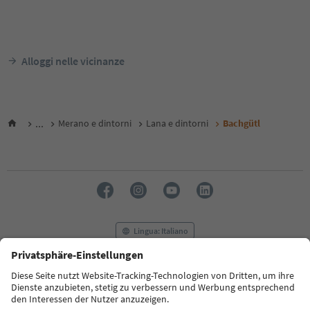
Alloggi nelle vicinanze
...
Merano e dintorni
Lana e dintorni
Bachgütl
Lingua: Italiano
FAQ
Contatti
Press
MICE
Privacy Policy
Termini e condizioni
Crediti
Cookie Policy