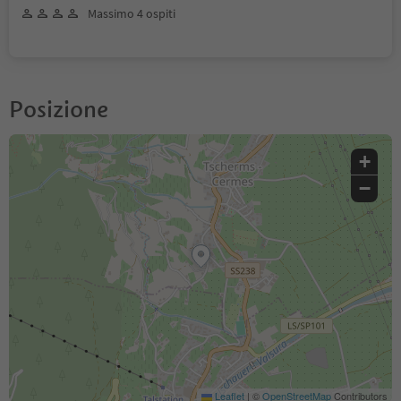
Massimo 4 ospiti
Posizione
+
−
Leaflet
|
©
OpenStreetMap
Contributors