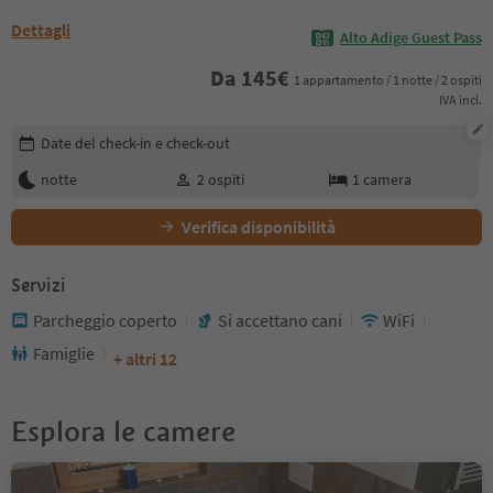
Dettagli
Alto Adige Guest Pass
Da
145
€
1 appartamento / 1 notte / 2 ospiti
IVA incl.
Modifica i dettagli della prenotazione
Date del check-in e check-out
notte
2
ospiti
1
camera
Verifica disponibilità
Servizi
Parcheggio coperto
Si accettano cani
WiFi
Famiglie
+ altri 12
Esplora le camere