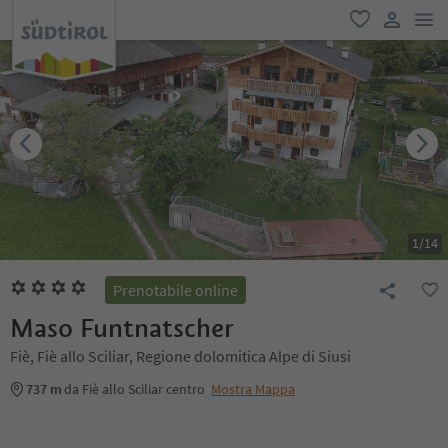
men
favoriti
user lin
1
/
14
Prenotabile online
Maso Funtnatscher
Fiè, Fiè allo Sciliar, Regione dolomitica Alpe di Siusi
737 m
da Fiè allo Sciliar centro
Mostra Mappa