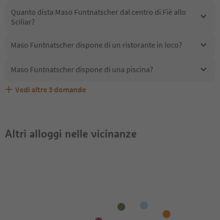
Quanto dista Maso Funtnatscher dal centro di Fiè allo
Sciliar?
Maso Funtnatscher dispone di un ristorante in loco?
Maso Funtnatscher dispone di una piscina?
Vedi altre
3
domande
Quali servizi/attività sono disponibili presso Maso
Gli ospiti di Maso Funtnatscher ricevono l'Alto Adige
Maso Funtnatscher accetta animali domestici?
Funtnatscher?
Guest Pass?
Altri alloggi nelle vicinanze