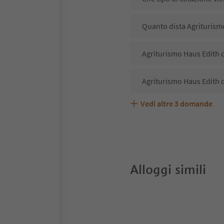
Quanto dista Agriturism
Agriturismo Haus Edith d
Agriturismo Haus Edith 
Vedi altre
3
domande
Agriturismo Haus Edith 
Quali servizi/attività s
Gli ospiti di Agriturismo
Alloggi simili