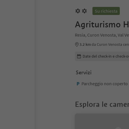
Su richiesta
Agriturismo H
Resia, Curon Venosta, Val V
3.2 km
da Curon Venosta cen
Modifica i dettagli della pr
Date del check-in e check-o
Servizi
Parcheggio non coperto
Esplora le came