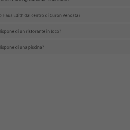
o Haus Edith dal centro di Curon Venosta?
ispone di un ristorante in loco?
dispone di una piscina?
accetta animali domestici?
ono disponibili presso Agriturismo Haus Edith?
 Haus Edith ricevono l'Alto Adige Guest Pass?