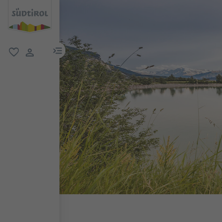
menu link
favoriti
user link