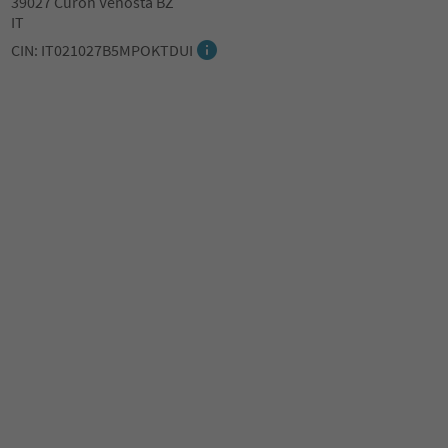
39027 Curon Venosta BZ
IT
CIN: IT021027B5MPOKTDUI