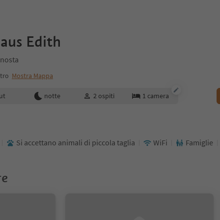
aus Edith
enosta
tro
Mostra Mappa
enotazione
ut
notte
2
ospiti
1
camera
Si accettano animali di piccola taglia
WiFi
Famiglie
re