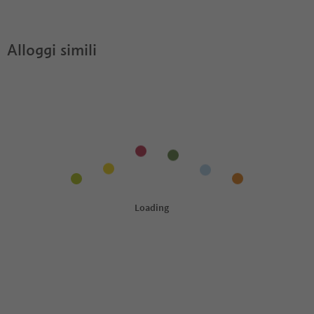
Wieshof?
Guest Pass?
Alloggi simili