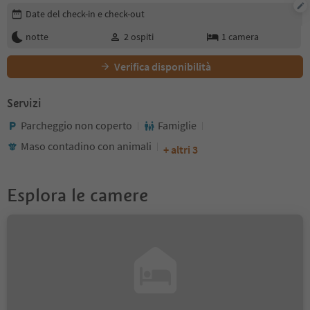
Modifica i dettagli della prenotazione
Date del check-in e check-out
notte
2
ospiti
1
camera
Verifica disponibilità
Servizi
Parcheggio non coperto
Famiglie
Maso contadino con animali
+ altri 3
Esplora le camere