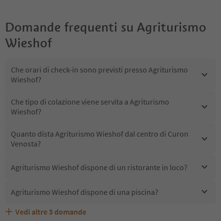
Domande frequenti su
Agriturismo
Wieshof
Che orari di check-in sono previsti presso Agriturismo
Wieshof?
Che tipo di colazione viene servita a Agriturismo
Wieshof?
Quanto dista Agriturismo Wieshof dal centro di Curon
Venosta?
Agriturismo Wieshof dispone di un ristorante in loco?
Agriturismo Wieshof dispone di una piscina?
Vedi altre
3
domande
Quali servizi/attività sono disponibili presso Agriturismo
Gli ospiti di Agriturismo Wieshof ricevono l'Alto Adige
Agriturismo Wieshof accetta animali domestici?