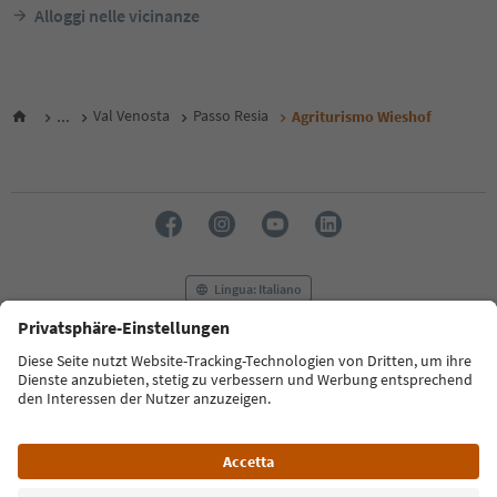
Alloggi nelle vicinanze
...
Val Venosta
Passo Resia
Agriturismo Wieshof
Lingua: Italiano
FAQ
Contatti
Press
MICE
Privacy Policy
Termini e condizioni
Crediti
Cookie Policy
Film commission
Chi siamo
Dichiarazione di accessibilità
Alto Adige B2B