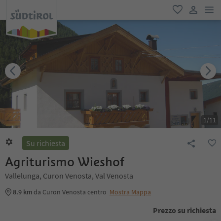
men
favoriti
user lin
1
/
11
Su richiesta
Agriturismo Wieshof
Vallelunga, Curon Venosta, Val Venosta
8.9 km
da Curon Venosta centro
Mostra Mappa
Prezzo su richiesta