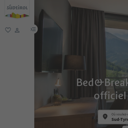
lien menu
favori
lien utilisateur
Bed&Breakfa
officie
Où voulez-v