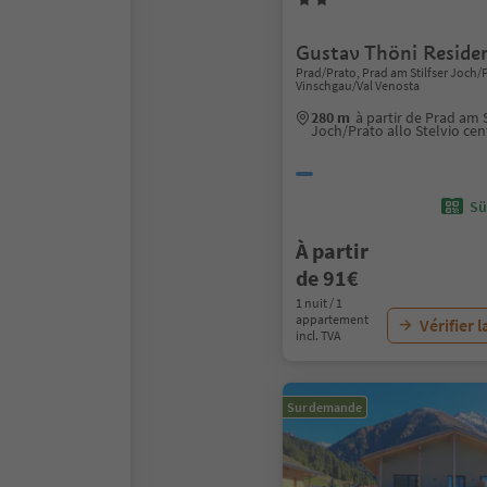
Gustav Thöni Reside
Prad/Prato, Prad am Stilfser Joch/P
Vinschgau/Val Venosta
280 m
à partir de Prad am S
Joch/Prato allo Stelvio cen
Sü
À partir
de 91€
1 nuit / 1
appartement
Vérifier l
incl. TVA
Sur demande