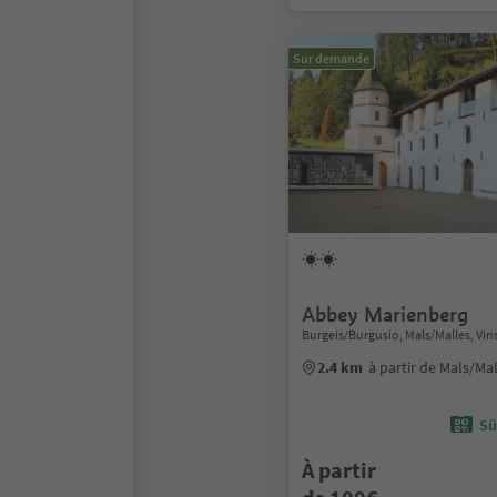
Sur demande
Abbey Marienberg
Burgeis/Burgusio, Mals/Malles, Vi
2.4 km
à partir de Mals/Ma
Sü
À partir