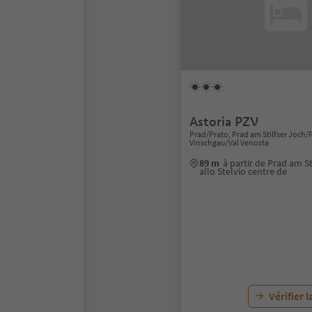
Astoria PZV
Prad/Prato, Prad am Stilfser Joch/P
Vinschgau/Val Venosta
89 m
à partir de Prad am S
allo Stelvio centre de
Vérifier l