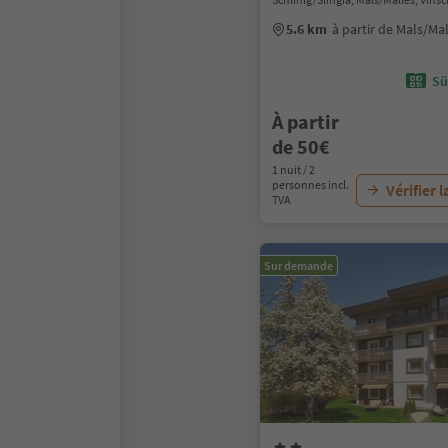
5.6 km
à partir de Mals/Ma
Sü
À partir
de 50€
1 nuit / 2
personnes incl.
Vérifier l
TVA
Sur demande