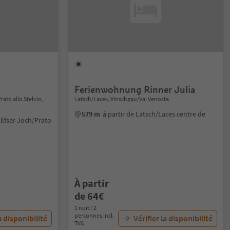
Ferienwohnung Rinner Julia
rato allo Stelvio,
Latsch/Laces, Vinschgau/Val Venosta
579 m
à partir de Latsch/Laces centre de
tilfser Joch/Prato
À partir
de 64€
1 nuit / 2
personnes incl.
a disponibilité
Vérifier la disponibilité
TVA