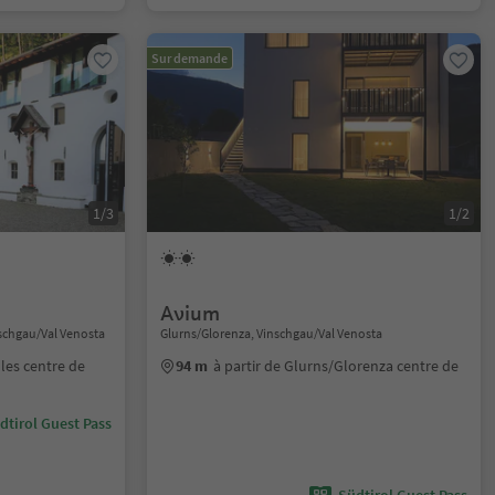
Sur demande
1/3
1/2
Avium
nschgau/Val Venosta
Glurns/Glorenza, Vinschgau/Val Venosta
lles centre de
94 m
à partir de Glurns/Glorenza centre de
dtirol Guest Pass