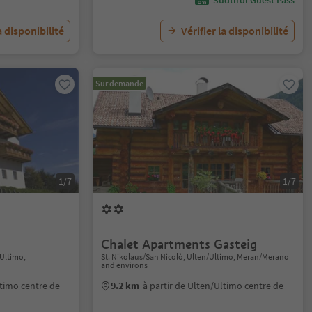
Südtirol Guest Pass
a disponibilité
Vérifier la disponibilité
Sur demande
1/7
1/7
Chalet Apartments Gasteig
/Ultimo,
St. Nikolaus/San Nicolò, Ulten/Ultimo, Meran/Merano
and environs
ltimo centre de
9.2 km
à partir de Ulten/Ultimo centre de