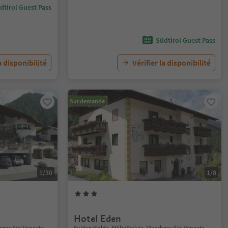
dtirol Guest Pass
Südtirol Guest Pass
a disponibilité
Vérifier la disponibilité
Sur demande
1/30
1/8
Hotel Eden
schgau/Val Venosta
Sulden/Solda, Stilfs/Stelvio, Vinschgau/Val Venosta