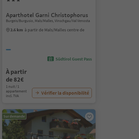
Aparthotel Garni Christophorus
Burgeis/Burgusio, Mals/Malles, Vinschgau/Val Venosta
2.6 km
à partir de Mals/Malles centre de
Südtirol Guest Pass
À partir
de 82€
1 nuit / 1
appartement
Vérifier la disponibilité
incl. TVA
Sur demande