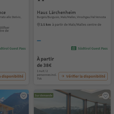
nce
Haus Lärchenheim
rato allo Stelvio,
Burgeis/Burgusio, Mals/Malles, Vinschgau/Val Venosta
2.5 km
à partir de Mals/Malles centre de
tilfser
tre de
dtirol Guest Pass
Südtirol Guest Pass
À partir
de 38€
1 nuit / 2
personnes incl.
a disponibilité
Vérifier la disponibilité
TVA
Sur demande