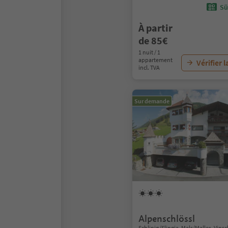
Sü
À partir
de 85€
1 nuit / 1
appartement
Vérifier l
incl. TVA
Sur demande
Alpenschlössl
Schlinig/Slingia, Mals/Malles, Vin