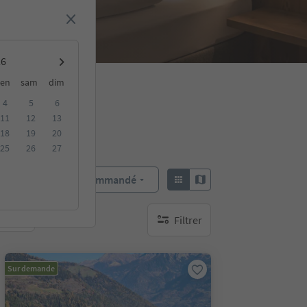
en
sam
dim
4
5
6
11
12
13
18
19
20
25
26
27
Recommandé
Trier par :
Filtrer
bles
aucun filtre actif
Sur demande