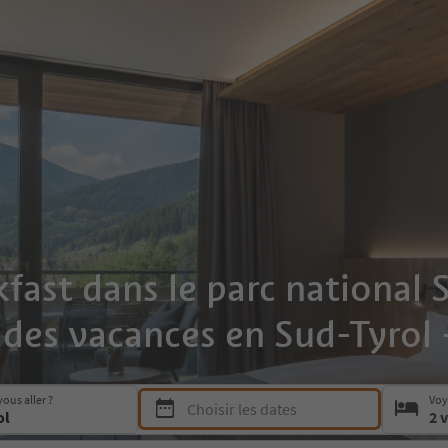
st dans le parc national St
l des vacances en Sud-Tyrol 
Press Space or Enter to open the date picker a
ous aller ?
Voy
Choisir les dates
2 