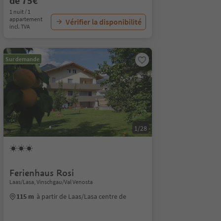
de 75€
1 nuit / 1
appartement
Vérifier la disponibilité
incl. TVA
Sur demande
1/28
Ferienhaus Rosi
Laas/Lasa, Vinschgau/Val Venosta
115 m
à partir de Laas/Lasa centre de