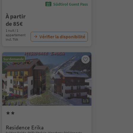
Südtirol Guest Pass
À partir
de 85€
1 nuit / 1
appartement
Vérifier la disponibilité
incl. TVA
Sur demande
1/3
Residence Erika
Sulden/Solda, Stilfs/Stelvio, Vinschgau/Val Venosta