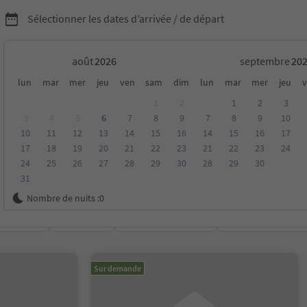
Sélectionner les dates d’arrivée / de départ
août
septembre
chambres d'hôtes dans le
lun
mar
mer
jeu
ven
sam
dim
lun
mar
mer
jeu
v
1
2
1
2
3
al du Stelvio
3
4
5
6
7
8
9
7
8
9
10
10
11
12
13
14
15
16
14
15
16
17
17
18
19
20
21
22
23
21
22
23
24
24
25
26
27
28
29
30
28
29
30
31
Nombre de nuits :
0
oyenne
Catégorie
Options de la carte
Hébergements dura
Sur demande