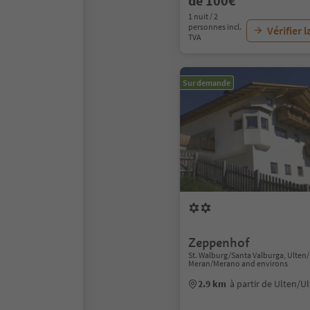
de 100€
1 nuit / 2
personnes incl.
Vérifier l
TVA
Sur demande
Zeppenhof
St. Walburg/Santa Valburga, Ulten
Meran/Merano and environs
2.9 km
à partir de Ulten/U