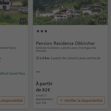
1/7
1/14
Pension Residence Obkircher
stertal/Tubre,
Goldrain/Coldrano, Latsch/Laces, Vinschgau/Val
Venosta
m
2.4 km
à partir de Latsch/Laces centre de
e
dtirol Guest Pass
À partir
de 82€
1 nuit / 1
appartement
a disponibilité
Vérifier la disponibilité
incl. TVA