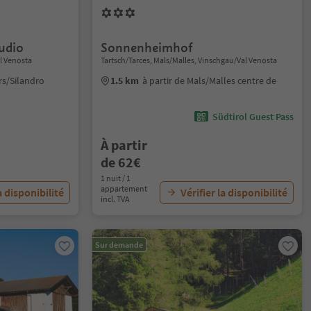
udio
Sonnenheimhof
l Venosta
Tartsch/Tarces, Mals/Malles, Vinschgau/Val Venosta
rs/Silandro
1.5 km
à partir de Mals/Malles centre de
Südtirol Guest Pass
À partir
de 62€
1 nuit / 1
appartement
a disponibilité
Vérifier la disponibilité
incl. TVA
Sur demande