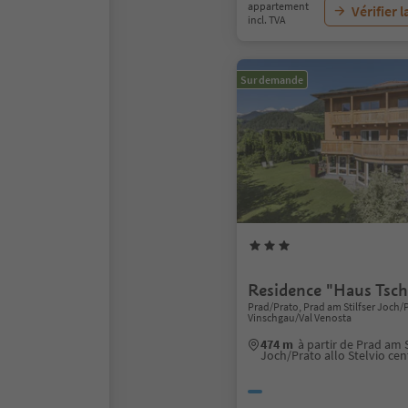
appartement
Vérifier l
incl. TVA
Sur demande
Residence "Haus Tsc
Prad/Prato, Prad am Stilfser Joch/P
Vinschgau/Val Venosta
474 m
à partir de Prad am S
Joch/Prato allo Stelvio cen