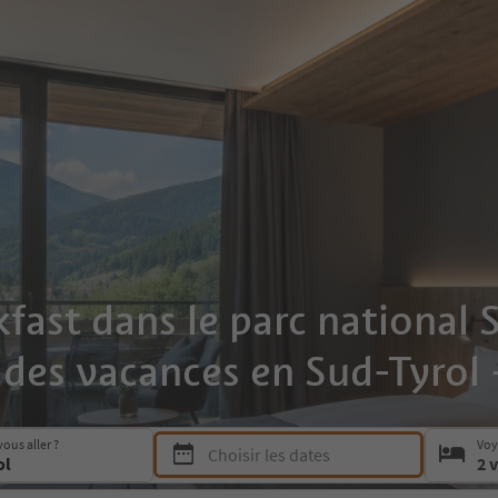
st dans le parc national St
l des vacances en Sud-Tyrol 
Press Space or Enter to open the date picker a
ous aller ?
Voy
Choisir les dates
2 