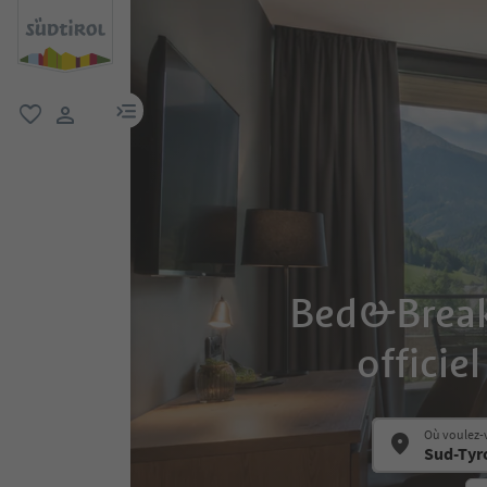
lien menu
favori
lien utilisateur
Bed&Breakfa
officie
Où voulez-v