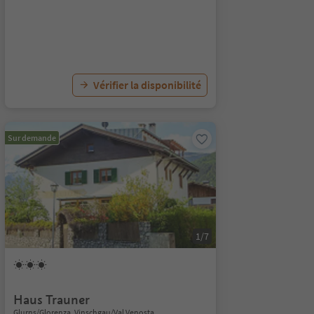
Vérifier la disponibilité
Sur demande
1/7
Haus Trauner
Glurns/Glorenza, Vinschgau/Val Venosta