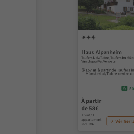
Haus Alpenheim
Taufers i. M./Tubre, Taufers im Mün
Vinschgau/Val Venosta
157 m
à partir de Taufers i
Münstertal/Tubre centre d
Sü
À partir
de 58€
1 nuit / 1
appartement
Vérifier l
incl. TVA