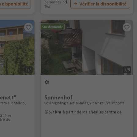
personnes incl.
a disponibilité
Vérifier la disponibilité
TVA
Sur demande
1/3
1/5
henett"
Sonnenhof
rato allo Stelvio,
Schlinig/Slingia, Mals/Malles, Vinschgau/Val Venosta
5.7 km
à partir de Mals/Malles centre de
tilfser
tre de