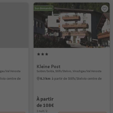
Sur demande
1/8
Kleine Post
chgau/Val Venosta
Sulden/Solda, Stilfs/Stelvio, Vinschgau/Val Venosta
elvio centre de
8.3 km
à partir de Stilfs/Stelvio centre de
À partir
de 108€
1 nuit / 2