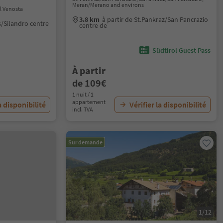
Meran/Merano and environs
l Venosta
3.8 km
à partir de St.Pankraz/San Pancrazio
s/Silandro centre
centre de
Südtirol Guest Pass
À partir
de 109€
1 nuit / 1
appartement
a disponibilité
Vérifier la disponibilité
incl. TVA
Sur demande
1/12