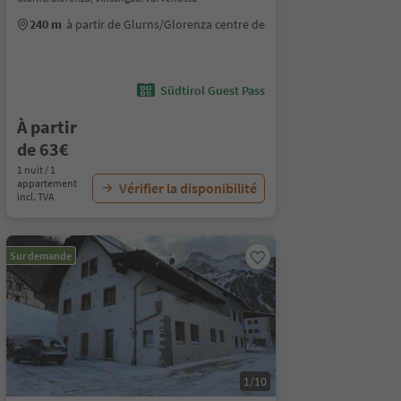
240 m
à partir de Glurns/Glorenza centre de
Südtirol Guest Pass
À partir
de 63€
1 nuit / 1
appartement
Vérifier la disponibilité
incl. TVA
Sur demande
1/10