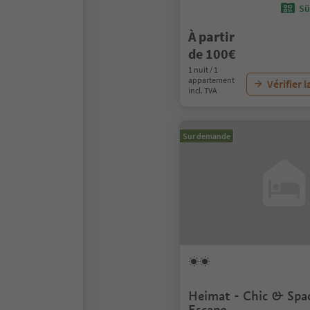
Sü
À partir
de 100€
1 nuit / 1
appartement
Vérifier l
incl. TVA
Sur demande
Heimat - Chic & Spac
Escape