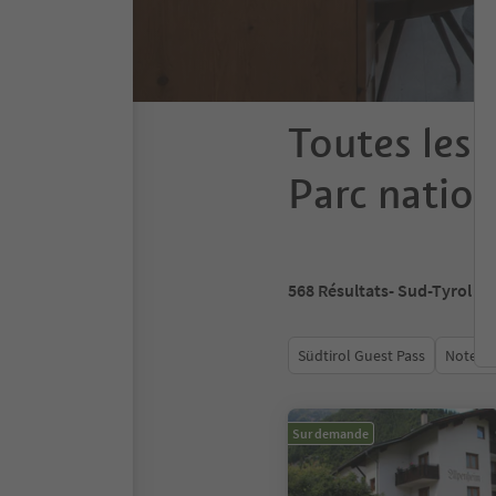
Toutes les 
Parc nation
568
Résultats
- Sud-Tyrol
Südtirol Guest Pass
Note m
Sur demande