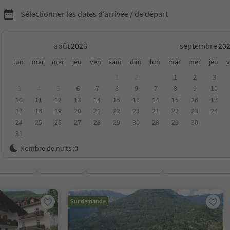
Sélectionner les dates d’arrivée / de départ
août
septembre
chambres d'hôtes dans le
lun
mar
mer
jeu
ven
sam
dim
lun
mar
mer
jeu
v
1
2
1
2
3
al du Stelvio
3
4
5
6
7
8
9
7
8
9
10
10
11
12
13
14
15
16
14
15
16
17
17
18
19
20
21
22
23
21
22
23
24
24
25
26
27
28
29
30
28
29
30
31
Nombre de nuits :
0
oyenne
Catégorie
Options de la carte
Hébergements dura
Sur demande