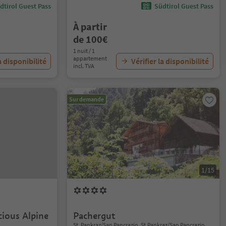
dtirol Guest Pass
Südtirol Guest Pass
À partir
de 100€
1 nuit / 1
appartement
a disponibilité
Vérifier la disponibilité
incl. TVA
Sur demande
1/15
ious Alpine
Pachergut
St. Pankraz/San Pancrazio, St.Pankraz/San Pancrazio,