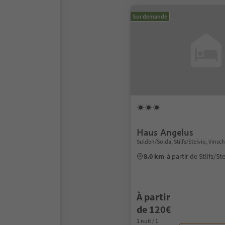
Sur demande
Haus Angelus
Sulden/Solda, Stilfs/Stelvio, Vins
8.0 km
à partir de Stilfs/St
À partir
de 120€
1 nuit / 1