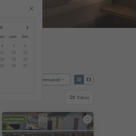
en
sam
dim
4
5
6
11
12
13
18
19
20
25
26
27
Recommandé
Trier par :
Filtrer
bles
aucun filtre actif
Sur demande