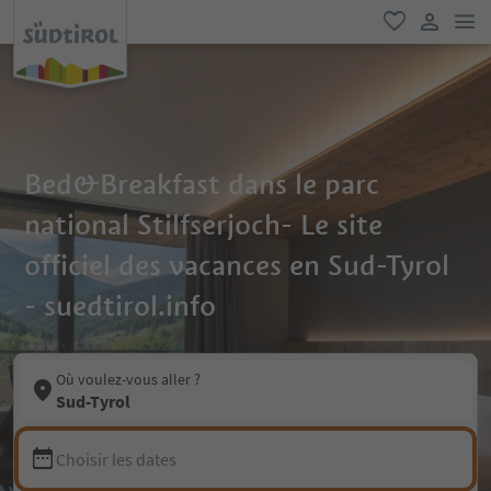
lie
favori
lien util
Bed&Breakfast dans le parc
national Stilfserjoch- Le site
officiel des vacances en Sud-Tyrol
- suedtirol.info
Où voulez-vous aller ?
Sud-Tyrol
Choisir les dates