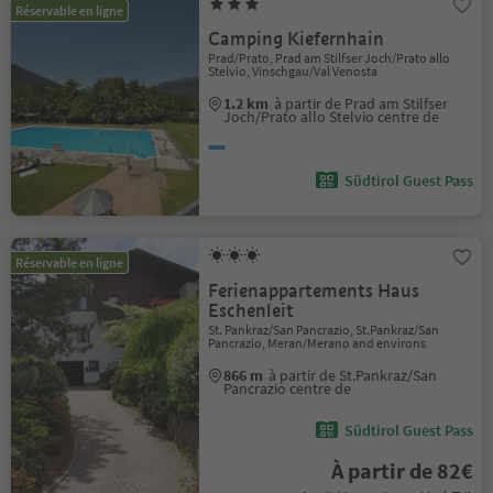
Réservable en ligne
Camping Kiefernhain
Prad/Prato, Prad am Stilfser Joch/Prato allo
Stelvio, Vinschgau/Val Venosta
1.2 km
à partir de Prad am Stilfser
Joch/Prato allo Stelvio centre de
Südtirol Guest Pass
Réservable en ligne
Ferienappartements Haus
Eschenleit
St. Pankraz/San Pancrazio, St.Pankraz/San
Pancrazio, Meran/Merano and environs
866 m
à partir de St.Pankraz/San
Pancrazio centre de
Südtirol Guest Pass
À partir de 82€