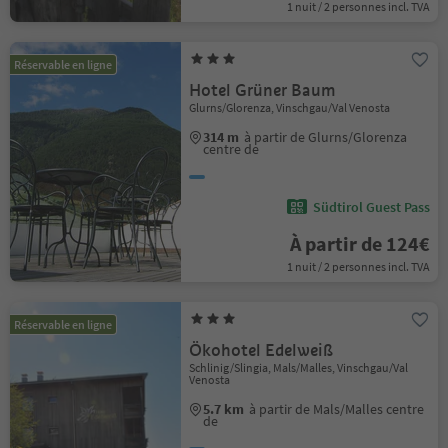
1 nuit / 2 personnes incl. TVA
Réservable en ligne
Hotel Grüner Baum
Glurns/Glorenza, Vinschgau/Val Venosta
314 m
à partir de Glurns/Glorenza
centre de
Südtirol Guest Pass
À partir de 124€
1 nuit / 2 personnes incl. TVA
Réservable en ligne
Ökohotel Edelweiß
Schlinig/Slingia, Mals/Malles, Vinschgau/Val
Venosta
5.7 km
à partir de Mals/Malles centre
de