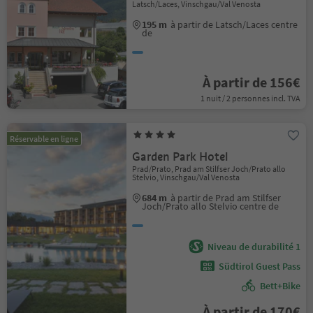
Latsch/Laces, Vinschgau/Val Venosta
195 m
à partir de Latsch/Laces centre
de
À partir de 156€
1 nuit / 2 personnes incl. TVA
Réservable en ligne
Garden Park Hotel
Prad/Prato, Prad am Stilfser Joch/Prato allo
Stelvio, Vinschgau/Val Venosta
684 m
à partir de Prad am Stilfser
Joch/Prato allo Stelvio centre de
Niveau de durabilité 1
Südtirol Guest Pass
Bett+Bike
À partir de 170€