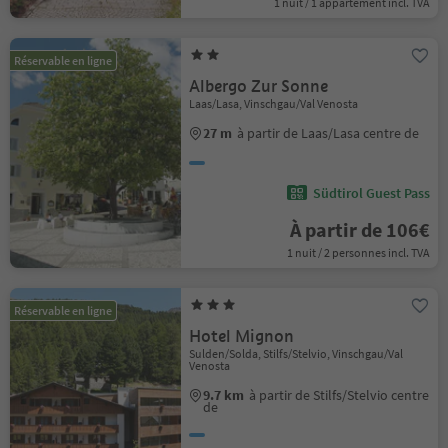
1 nuit / 1 appartement incl. TVA
Réservable en ligne
Albergo Zur Sonne
Laas/Lasa, Vinschgau/Val Venosta
27 m
à partir de Laas/Lasa centre de
Südtirol Guest Pass
À partir de 106€
1 nuit / 2 personnes incl. TVA
Réservable en ligne
Hotel Mignon
Sulden/Solda, Stilfs/Stelvio, Vinschgau/Val
Venosta
9.7 km
à partir de Stilfs/Stelvio centre
de