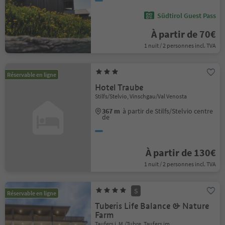
Südtirol Guest Pass
À partir de 70€
1 nuit / 2 personnes incl. TVA
Réservable en ligne
Hotel Traube
Stilfs/Stelvio, Vinschgau/Val Venosta
367 m
à partir de Stilfs/Stelvio centre
de
À partir de 130€
1 nuit / 2 personnes incl. TVA
S
Réservable en ligne
Tuberis Life Balance & Nature
Farm
Taufers i. M./Tubre, Taufers im