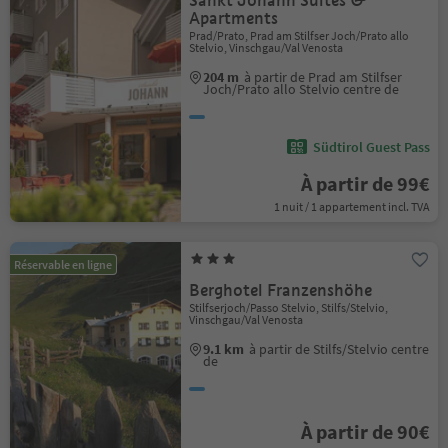
Sankt Johann Suites &
Apartments
Prad/Prato, Prad am Stilfser Joch/Prato allo
Stelvio, Vinschgau/Val Venosta
204 m
à partir de Prad am Stilfser
Joch/Prato allo Stelvio centre de
Südtirol Guest Pass
À partir de 99€
1 nuit / 1 appartement incl. TVA
Réservable en ligne
Berghotel Franzenshöhe
Stilfserjoch/Passo Stelvio, Stilfs/Stelvio,
Vinschgau/Val Venosta
9.1 km
à partir de Stilfs/Stelvio centre
de
À partir de 90€