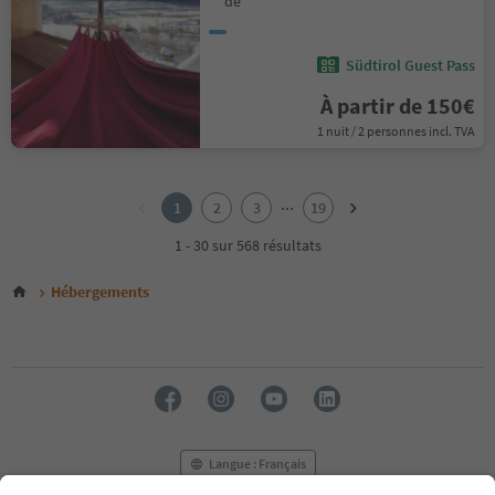
de
Südtirol Guest Pass
À partir de 150€
1 nuit / 2 personnes incl. TVA
1
2
...
1
2
3
19
3
4
1 - 30 sur 568 résultats
5
6
Hébergements
7
8
9
10
11
12
13
14
Langue : Français
15