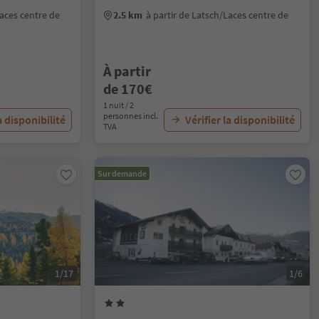
Laces centre de
2.5 km
à partir de Latsch/Laces centre de
À partir
de 170€
1 nuit / 2
personnes incl.
a disponibilité
Vérifier la disponibilité
TVA
Sur demande
1/17
1/6