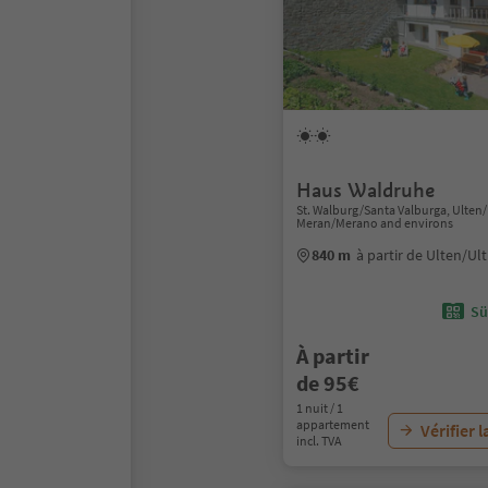
Haus Waldruhe
St. Walburg/Santa Valburga, Ulten
Meran/Merano and environs
840 m
à partir de Ulten/Ul
Sü
À partir
de 95€
1 nuit / 1
appartement
Vérifier l
incl. TVA