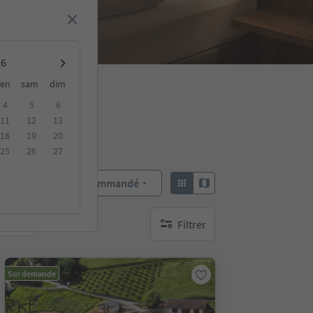
en
sam
dim
4
5
6
11
12
13
18
19
20
25
26
27
Recommandé
Trier par :
Filtrer
bles
aucun filtre actif
Sur demande