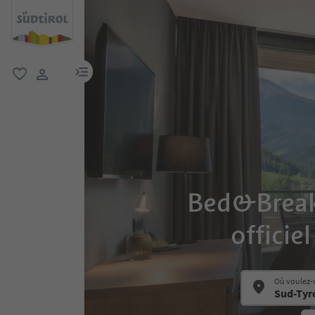
lien menu
favori
lien utilisateur
Bed&Breakfa
officie
Où voulez-v