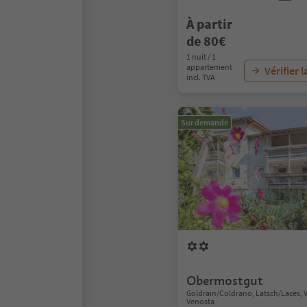
À partir
de 80€
1 nuit / 1
appartement
Vérifier l
incl. TVA
Sur demande
Obermostgut
Goldrain/Coldrano, Latsch/Laces, 
Venosta