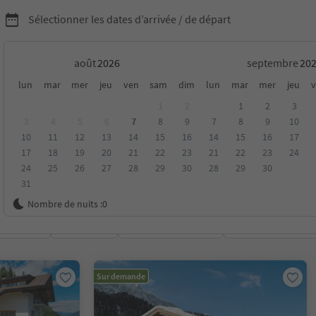
Sélectionner les dates d’arrivée / de départ
août
septembre
chambres d'hôtes dans le
lun
mar
mer
jeu
ven
sam
dim
lun
mar
mer
jeu
v
1
2
1
2
3
al du Stelvio
3
4
5
6
7
8
9
7
8
9
10
10
11
12
13
14
15
16
14
15
16
17
17
18
19
20
21
22
23
21
22
23
24
24
25
26
27
28
29
30
28
29
30
31
Nombre de nuits :
0
oyenne
Catégorie
Options de la carte
Hébergements dura
Sur demande