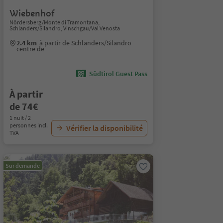
Wiebenhof
Nördersberg/Monte di Tramontana,
Schlanders/Silandro, Vinschgau/Val Venosta
2.4 km
à partir de Schlanders/Silandro
centre de
Südtirol Guest Pass
À partir
de 74€
1 nuit / 2
personnes incl.
Vérifier la disponibilité
TVA
Sur demande