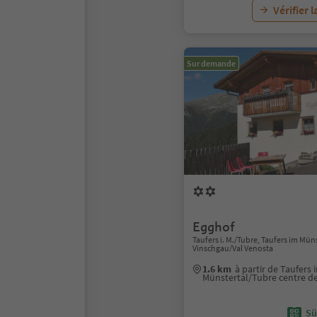
Vérifier l
Sur demande
Egghof
Taufers i. M./Tubre, Taufers im Mün
Vinschgau/Val Venosta
1.6 km
à partir de Taufers 
Münstertal/Tubre centre d
Sü