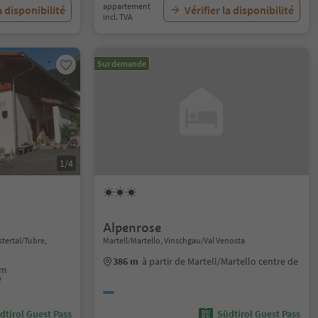
appartement
a disponibilité
Vérifier la disponibilité
incl. TVA
Sur demande
1/4
Alpenrose
stertal/Tubre,
Martell/Martello, Vinschgau/Val Venosta
386 m
à partir de Martell/Martello centre de
im
e
dtirol Guest Pass
Südtirol Guest Pass