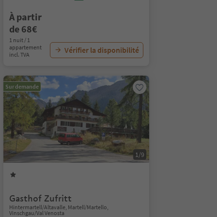
À partir
de 68€
1 nuit / 1
appartement
Vérifier la disponibilité
incl. TVA
Sur demande
1/9
Gasthof Zufritt
Hintermartell/Altavalle, Martell/Martello,
Vinschgau/Val Venosta