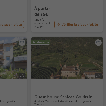
À partir
de 75€
1 nuit / 1
appartement
a disponibilité
Vérifier la disponibilité
incl. TVA
Sur demande
1/9
1/4
Guest house Schloss Goldrain
Vinschgau/Val
Goldrain/Coldrano, Latsch/Laces, Vinschgau/Val
Venosta