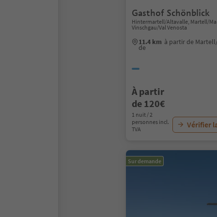
Gasthof Schönblick
Hintermartell/Altavalle, Martell/Mar
Vinschgau/Val Venosta
11.4 km
à partir de Martel
de
À partir
de 120€
1 nuit / 2
personnes incl.
Vérifier l
TVA
Sur demande