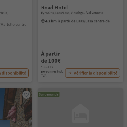
Road Hotel
tello,
Eyrs/Oris, Laas/Lasa, Vinschgau/Val Venosta
4.2 km
à partir de Laas/Lasa centre de
l/Martello centre
À partir
de 100€
1 nuit / 2
personnes incl.
a disponibilité
Vérifier la disponibilité
TVA
Sur demande