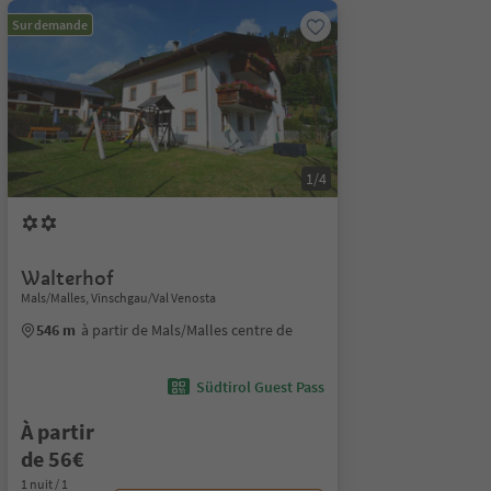
Sur demande
1/4
Walterhof
Mals/Malles, Vinschgau/Val Venosta
546 m
à partir de Mals/Malles centre de
Südtirol Guest Pass
À partir
de 56€
1 nuit / 1