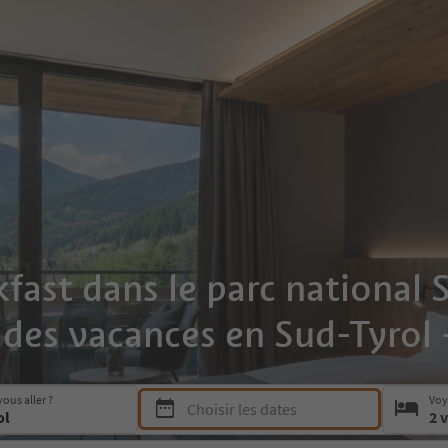
st dans le parc national St
l des vacances en Sud-Tyrol 
Press Space or Enter to open the date picker a
ous aller ?
Voy
Choisir les dates
2 