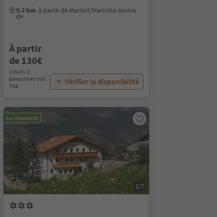
9.2 km
à partir de Martell/Martello centre
de
À partir
de 130€
1 nuit / 2
personnes incl.
Vérifier la disponibilité
TVA
Sur demande
1/7