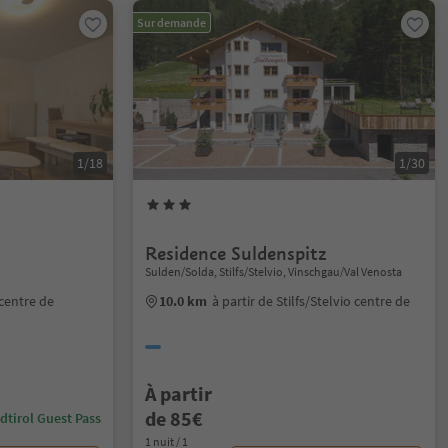
Sur demande
1/18
1/30
Residence Suldenspitz
Sulden/Solda, Stilfs/Stelvio, Vinschgau/Val Venosta
 centre de
10.0 km
à partir de Stilfs/Stelvio centre de
À partir
de 85€
dtirol Guest Pass
1 nuit / 1