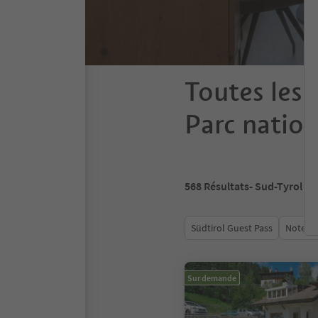
Toutes les 
Parc nation
568
Résultats
- Sud-Tyrol
Südtirol Guest Pass
Note m
Sur demande