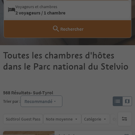
Voyageurs et chambres
2 voyageurs / 1 chambre
Rechercher
Toutes les chambres d'hôtes
dans le Parc national du Stelvio
568
Résultats
- Sud-Tyrol
Recommandé
Trier par :
Südtirol Guest Pass
Note moyenne
Catégorie
Options de l
aucun fi