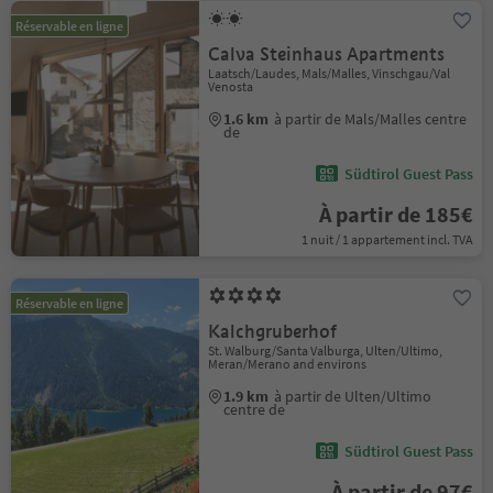
Réservable en ligne
Calva Steinhaus Apartments
Laatsch/Laudes, Mals/Malles, Vinschgau/Val
Venosta
1.6 km
à partir de Mals/Malles centre
de
Südtirol Guest Pass
À partir de 185€
1 nuit / 1 appartement incl. TVA
Réservable en ligne
Kalchgruberhof
St. Walburg/Santa Valburga, Ulten/Ultimo,
Meran/Merano and environs
1.9 km
à partir de Ulten/Ultimo
centre de
Südtirol Guest Pass
À partir de 97€