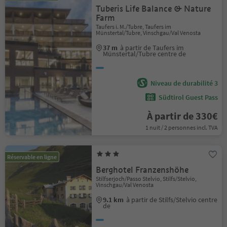
Tuberis Life Balance & Nature
Farm
Taufers i. M./Tubre, Taufers im
Münstertal/Tubre, Vinschgau/Val Venosta
37 m
à partir de Taufers im
Münstertal/Tubre centre de
Niveau de durabilité 3
Südtirol Guest Pass
À partir de 330€
1 nuit / 2 personnes incl. TVA
Réservable en ligne
Berghotel Franzenshöhe
Stilfserjoch/Passo Stelvio, Stilfs/Stelvio,
Vinschgau/Val Venosta
9.1 km
à partir de Stilfs/Stelvio centre
de