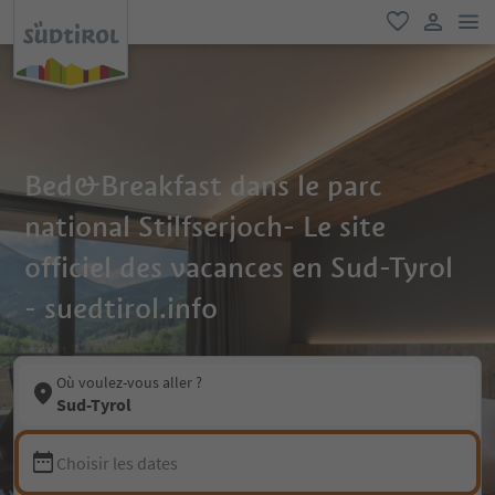
lie
favori
lien util
Bed&Breakfast dans le parc
national Stilfserjoch- Le site
officiel des vacances en Sud-Tyrol
- suedtirol.info
Où voulez-vous aller ?
Sud-Tyrol
Choisir les dates