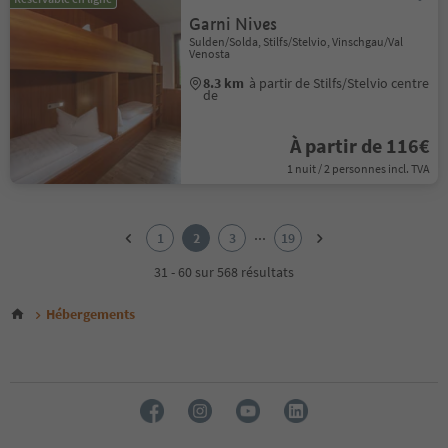
Garni Nives
Sulden/Solda, Stilfs/Stelvio, Vinschgau/Val
Venosta
8.3 km
à partir de Stilfs/Stelvio centre
de
À partir de 116€
1 nuit / 2 personnes incl. TVA
1
2
...
1
2
3
19
3
4
31 - 60 sur 568 résultats
5
6
Hébergements
7
8
9
10
11
12