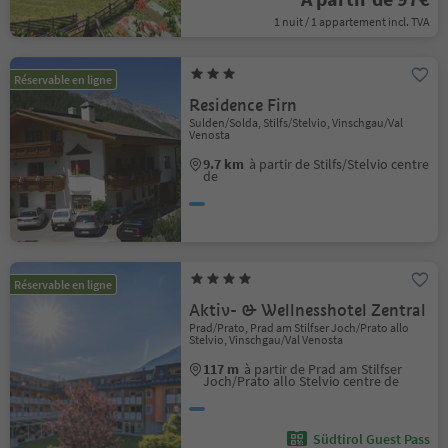
1 nuit / 1 appartement incl. TVA
Réservable en ligne
Residence Firn
Sulden/Solda, Stilfs/Stelvio, Vinschgau/Val
Venosta
9.7 km
à partir de Stilfs/Stelvio centre
de
Réservable en ligne
Aktiv- & Wellnesshotel Zentral
Prad/Prato, Prad am Stilfser Joch/Prato allo
Stelvio, Vinschgau/Val Venosta
117 m
à partir de Prad am Stilfser
Joch/Prato allo Stelvio centre de
Südtirol Guest Pass