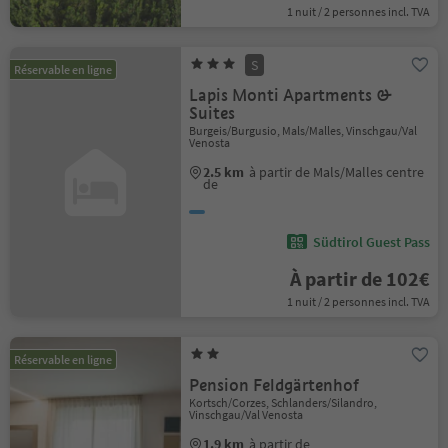
1 nuit / 2 personnes incl. TVA
S
Réservable en ligne
Lapis Monti Apartments &
Suites
Burgeis/Burgusio, Mals/Malles, Vinschgau/Val
Venosta
2.5 km
à partir de Mals/Malles centre
de
Südtirol Guest Pass
À partir de 102€
1 nuit / 2 personnes incl. TVA
Réservable en ligne
Pension Feldgärtenhof
Kortsch/Corzes, Schlanders/Silandro,
Vinschgau/Val Venosta
1.9 km
à partir de