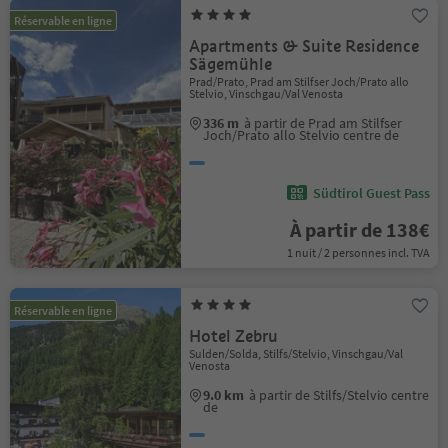
Réservable en ligne
Apartments & Suite Residence
Sägemühle
Prad/Prato, Prad am Stilfser Joch/Prato allo
Stelvio, Vinschgau/Val Venosta
336 m
à partir de Prad am Stilfser
Joch/Prato allo Stelvio centre de
Südtirol Guest Pass
À partir de 138€
1 nuit / 2 personnes incl. TVA
Réservable en ligne
Hotel Zebru
Sulden/Solda, Stilfs/Stelvio, Vinschgau/Val
Venosta
9.0 km
à partir de Stilfs/Stelvio centre
de