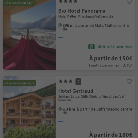
Réservable en ligne
Bio Hotel Panorama
Mals/Malles, Vinschgau/Val Venosta
896 m
à partir de Mals/Malles centre
de
Südtirol Guest Pass
À partir de 150€
1 nuit / 2 personnes incl. TVA
S
Réservable en ligne
Hotel Gertraud
Sulden/Solda, Stilfs/Stelvio, Vinschgau/Val
Venosta
8.3 km
à partir de Stilfs/Stelvio centre
de
À partir de 180€