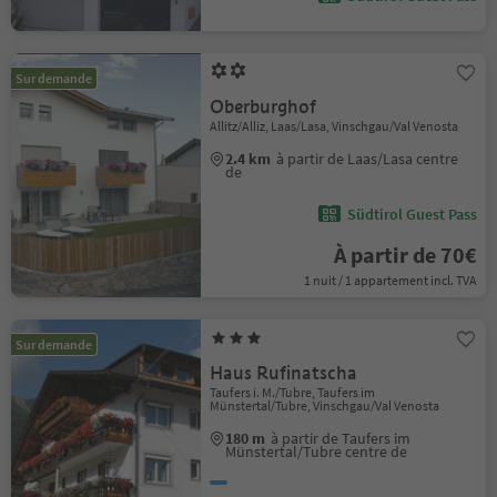
Sur demande
Oberburghof
Allitz/Alliz, Laas/Lasa, Vinschgau/Val Venosta
2.4 km
à partir de Laas/Lasa centre
de
Südtirol Guest Pass
À partir de 70€
1 nuit / 1 appartement incl. TVA
Sur demande
Haus Rufinatscha
Taufers i. M./Tubre, Taufers im
Münstertal/Tubre, Vinschgau/Val Venosta
180 m
à partir de Taufers im
Münstertal/Tubre centre de