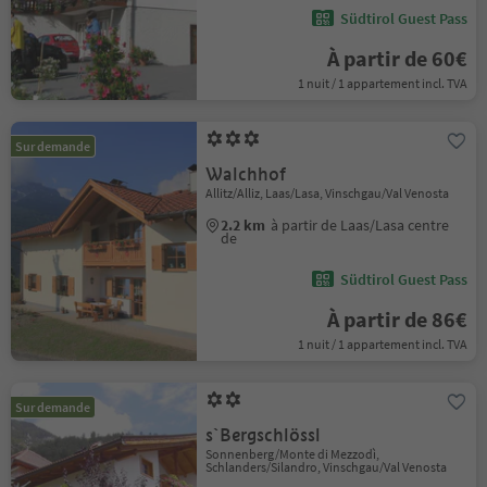
Südtirol Guest Pass
À partir de 60€
1 nuit / 1 appartement incl. TVA
Sur demande
Walchhof
Allitz/Alliz, Laas/Lasa, Vinschgau/Val Venosta
2.2 km
à partir de Laas/Lasa centre
de
Südtirol Guest Pass
À partir de 86€
1 nuit / 1 appartement incl. TVA
Sur demande
s`Bergschlössl
Sonnenberg/Monte di Mezzodì,
Schlanders/Silandro, Vinschgau/Val Venosta