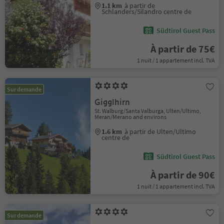
1.1 km
à partir de
Schlanders/Silandro centre de
Südtirol Guest Pass
À partir de 75€
1 nuit / 1 appartement incl. TVA
Sur demande
Gigglhirn
St. Walburg/Santa Valburga, Ulten/Ultimo,
Meran/Merano and environs
1.6 km
à partir de Ulten/Ultimo
centre de
Südtirol Guest Pass
À partir de 90€
1 nuit / 1 appartement incl. TVA
Sur demande