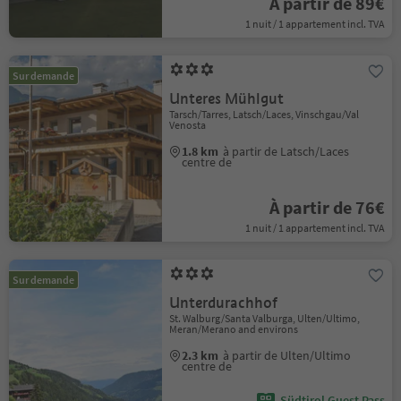
À partir de 89€
1 nuit / 1 appartement incl. TVA
Sur demande
Unteres Mühlgut
Tarsch/Tarres, Latsch/Laces, Vinschgau/Val
Venosta
1.8 km
à partir de Latsch/Laces
centre de
À partir de 76€
1 nuit / 1 appartement incl. TVA
Sur demande
Unterdurachhof
St. Walburg/Santa Valburga, Ulten/Ultimo,
Meran/Merano and environs
2.3 km
à partir de Ulten/Ultimo
centre de
Südtirol Guest Pass