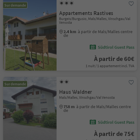
Sur demande
Appartements Rastives
Burgeis/Burgusio, Mals/Malles, Vinschgau/Val
Venosta
2.4 km
à partir de Mals/Malles centre
de
Südtirol Guest Pass
À partir de 60€
1 nuit / 1 appartement incl. TVA
Sur demande
Haus Waldner
Mals/Malles, Vinschgau/Val Venosta
758 m
à partir de Mals/Malles centre
de
Südtirol Guest Pass
À partir de 75€