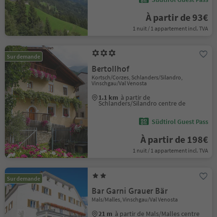
À partir de 93€
1 nuit / 1 appartement incl. TVA
Sur demande
Bertollhof
Kortsch/Corzes, Schlanders/Silandro,
Vinschgau/Val Venosta
1.1 km
à partir de
Schlanders/Silandro centre de
Südtirol Guest Pass
À partir de 198€
1 nuit / 1 appartement incl. TVA
Sur demande
Bar Garni Grauer Bär
Mals/Malles, Vinschgau/Val Venosta
21 m
à partir de Mals/Malles centre