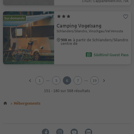
1 nuit / 1 appartement incl. TVA
Sur demande
Camping Vogelsang
Schlanders/Silandro, Vinschgau/Val Venosta
908 m
à partir de Schlanders/Silandro
centre de
Südtirol Guest Pass
1
2
...
...
1
5
6
7
19
3
4
151 - 180 sur 568 résultats
5
6
Hébergements
7
8
9
10
11