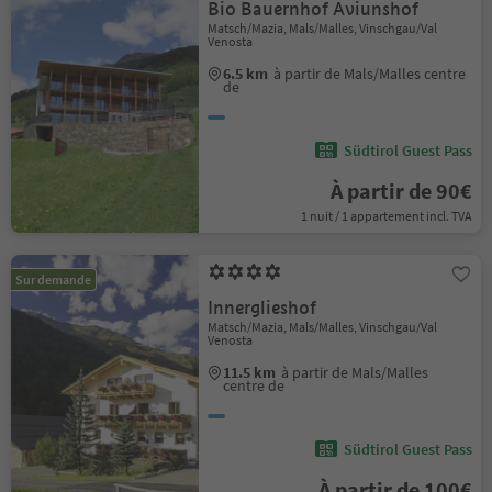
Bio Bauernhof Aviunshof
Matsch/Mazia, Mals/Malles, Vinschgau/Val
Venosta
6.5 km
à partir de Mals/Malles centre
de
Südtirol Guest Pass
À partir de 90€
1 nuit / 1 appartement incl. TVA
Sur demande
Innerglieshof
Matsch/Mazia, Mals/Malles, Vinschgau/Val
Venosta
11.5 km
à partir de Mals/Malles
centre de
Südtirol Guest Pass
À partir de 100€