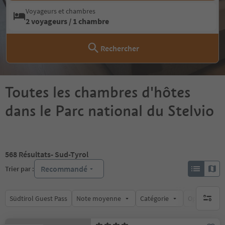
Voyageurs et chambres
2 voyageurs / 1 chambre
Rechercher
Toutes les chambres d'hôtes
dans le Parc national du Stelvio
568
Résultats
- Sud-Tyrol
Recommandé
Trier par :
Südtirol Guest Pass
Note moyenne
Catégorie
Options de l
aucun fi