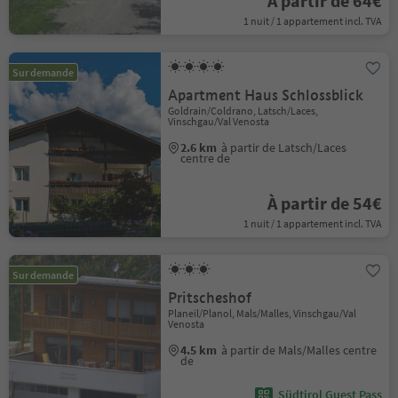
À partir de 64€
1 nuit / 1 appartement incl. TVA
Sur demande
Apartment Haus Schlossblick
Goldrain/Coldrano, Latsch/Laces,
Vinschgau/Val Venosta
2.6 km
à partir de Latsch/Laces
centre de
À partir de 54€
1 nuit / 1 appartement incl. TVA
Sur demande
Pritscheshof
Planeil/Planol, Mals/Malles, Vinschgau/Val
Venosta
4.5 km
à partir de Mals/Malles centre
de
Südtirol Guest Pass