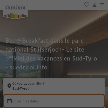
lie
favori
lien util
Bed&Breakfast dans le parc
national Stilfserjoch- Le site
officiel des vacances en Sud-Tyrol
- suedtirol.info
Où voulez-vous aller ?
Sud-Tyrol
Choisir les dates