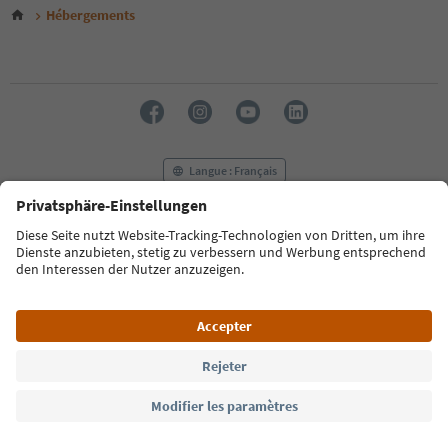
6
Hébergements
7
8
9
10
11
12
13
14
Langue : Français
15
16
17
FAQ
Contactez-nous
Presse
MICE
18
Politique de confidentialité
Conditions générales
Empreinte
19
Politique relative aux cookies
Commission film
À propos de nous
Déclaration d’accessibilité
South Tyrol B2B
© 2026 IDM Südtirol