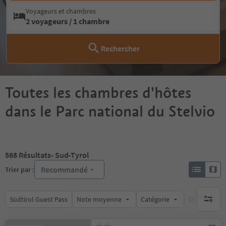
Voyageurs et chambres
2 voyageurs / 1 chambre
Rechercher
Toutes les chambres d'hôtes
dans le Parc national du Stelvio
568
Résultats
- Sud-Tyrol
Recommandé
Trier par :
Südtirol Guest Pass
Note moyenne
Catégorie
Options de l
aucun fi