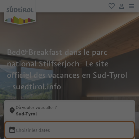
lie
favori
lien util
Bed&Breakfast dans le parc
national Stilfserjoch- Le site
officiel des vacances en Sud-Tyrol
- suedtirol.info
Où voulez-vous aller ?
Sud-Tyrol
Choisir les dates