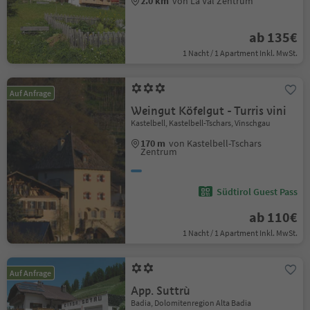
2.0 km
von La Val Zentrum
ab 135€
1 Nacht / 1 Apartment Inkl. MwSt.
Auf Anfrage
Weingut Köfelgut - Turris vini
Kastelbell, Kastelbell-Tschars, Vinschgau
170 m
von Kastelbell-Tschars
Zentrum
Südtirol Guest Pass
ab 110€
1 Nacht / 1 Apartment Inkl. MwSt.
Auf Anfrage
App. Suttrù
Badia, Dolomitenregion Alta Badia