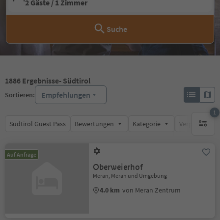
2 Gäste / 1 Zimmer
Suche
1886
Ergebnisse
- Südtirol
Empfehlungen
Sortieren:
1
Südtirol Guest Pass
Bewertungen
Kategorie
Verpflegungsa
1 aktive
Auf Anfrage
Oberweierhof
Meran, Meran und Umgebung
4.0 km
von Meran Zentrum