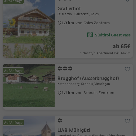
Auf Anfrage
Gräflerhof
St. Martin - Gsiesertal, Gsies,
1.3 km
von Gsies Zentrum
Südtirol Guest Pass
ab 65€
1 Nacht / 1 Apartment Inkl. MwSt.
Auf Anfrage
Brugghof (Ausserbrugghof)
Katharinaberg, Schnals, Vinschgau
1.1 km
von Schnals Zentrum
Auf Anfrage
UAB Mühlgütl
Langtaufers, Graun im Vinschgau, Vinschgau