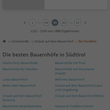
1
2
...
...
1
44
45
46
63
3
4
1321 - 1350 von 1886 Ergebnissen
5
6
Unterkünfte
Urlaub auf dem Bauernhof
für Familien
7
8
Die besten Bauernhöfe in Südtirol
9
10
Adults Only Bauernhöfe
Bauernhöfe mit Pool
11
Bauernhöfe für Familien
Bauernhöfe mit Haustieren
12
erlaubt
13
14
Luxus Bauernhof
Wellness Bauernhof
15
Roter Hahn Bauernhof
Urlaub auf dem Bauernhof Lana
16
und Umgebung
17
Urlaub auf dem Bauernhof
Urlaub auf dem Bauernhof Ritten
18
Schenna
19
Bäuerliche Schankbetriebe
Genuss & Tradition Events
20