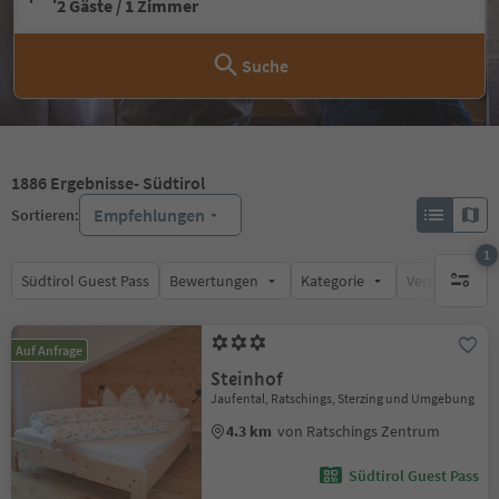
2 Gäste / 1 Zimmer
Suche
1886
Ergebnisse
- Südtirol
Empfehlungen
Sortieren:
1
Südtirol Guest Pass
Bewertungen
Kategorie
Verpflegungsa
1 aktive
Auf Anfrage
Steinhof
Jaufental, Ratschings, Sterzing und Umgebung
4.3 km
von Ratschings Zentrum
Südtirol Guest Pass