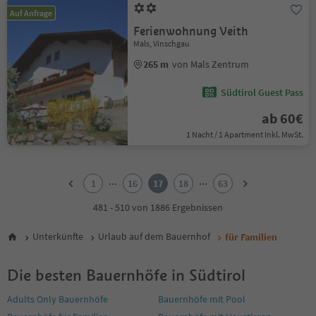
Auf Anfrage
Ferienwohnung Veith
Mals, Vinschgau
265 m
von Mals Zentrum
Südtirol Guest Pass
ab 60€
1 Nacht / 1 Apartment Inkl. MwSt.
1
2
...
...
1
16
17
18
63
3
4
481 - 510 von 1886 Ergebnissen
5
6
Unterkünfte
Urlaub auf dem Bauernhof
für Familien
7
8
Die besten Bauernhöfe in Südtirol
9
10
Adults Only Bauernhöfe
Bauernhöfe mit Pool
11