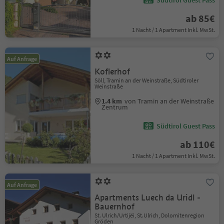
Südtirol Guest Pass
ab 85€
1 Nacht / 1 Apartment Inkl. MwSt.
Auf Anfrage
Koflerhof
Söll, Tramin an der Weinstraße, Südtiroler
Weinstraße
1.4 km
von Tramin an der Weinstraße
Zentrum
Südtirol Guest Pass
ab 110€
1 Nacht / 1 Apartment Inkl. MwSt.
Auf Anfrage
Apartments Luech da Uridl -
Bauernhof
St. Ulrich/Urtijëi, St.Ulrich, Dolomitenregion
Gröden