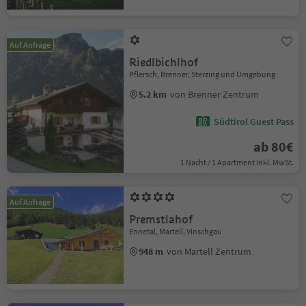
Auf Anfrage
Riedlbichlhof
Pflersch, Brenner, Sterzing und Umgebung
5.2 km
von Brenner Zentrum
Südtirol Guest Pass
ab 80€
1 Nacht / 1 Apartment Inkl. MwSt.
Auf Anfrage
Premstlahof
Ennetal, Martell, Vinschgau
948 m
von Martell Zentrum