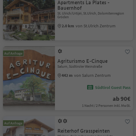
Apartments La Plates -
Bauernhof
St. Ulrich/Urtijëi, St.Ulrich, Dolomitenregion
Gröden
2.0 km
von St.Ulrich Zentrum
Auf Anfrage
Agriturismo E-Cinque
Salurn, Südtiroler Weinstraße
442 m
von Salurn Zentrum
Südtirol Guest Pass
ab 90€
1 Nacht / 2 Personen Inkl. MwSt.
Auf Anfrage
Reiterhof Grasspeinten