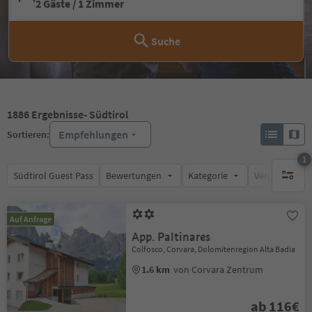
2 Gäste / 1 Zimmer
Suche
1886
Ergebnisse
- Südtirol
Empfehlungen
Sortieren:
1
Südtirol Guest Pass
Bewertungen
Kategorie
Verpflegungsa
1 aktive
Auf Anfrage
App. Paltinares
Colfosco, Corvara, Dolomitenregion Alta Badia
1.6 km
von Corvara Zentrum
ab 116€