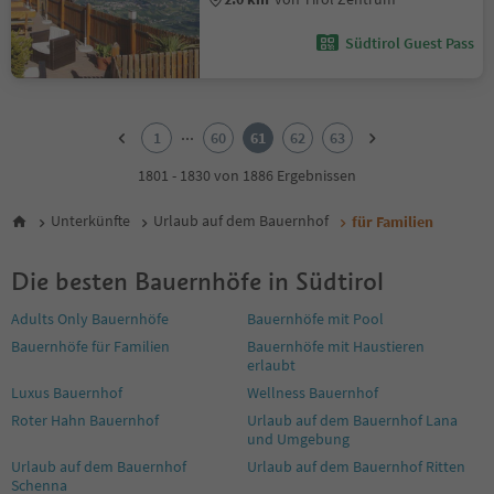
Südtirol Guest Pass
1
2
...
1
60
61
62
63
3
4
1801 - 1830 von 1886 Ergebnissen
5
6
Unterkünfte
Urlaub auf dem Bauernhof
für Familien
7
8
Die besten Bauernhöfe in Südtirol
9
10
Adults Only Bauernhöfe
Bauernhöfe mit Pool
11
Bauernhöfe für Familien
Bauernhöfe mit Haustieren
12
erlaubt
13
14
Luxus Bauernhof
Wellness Bauernhof
15
Roter Hahn Bauernhof
Urlaub auf dem Bauernhof Lana
16
und Umgebung
17
Urlaub auf dem Bauernhof
Urlaub auf dem Bauernhof Ritten
18
Schenna