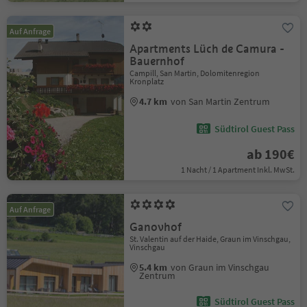
Auf Anfrage
Apartments Lüch de Camura -
Bauernhof
Campill, San Martin, Dolomitenregion
Kronplatz
4.7 km
von San Martin Zentrum
Südtirol Guest Pass
ab 190€
1 Nacht / 1 Apartment Inkl. MwSt.
Auf Anfrage
Ganovhof
St. Valentin auf der Haide, Graun im Vinschgau,
Vinschgau
5.4 km
von Graun im Vinschgau
Zentrum
Südtirol Guest Pass