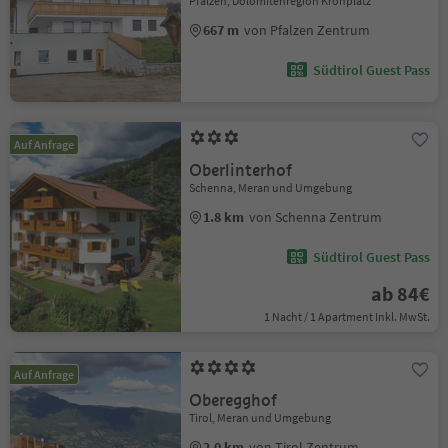
Pfalzen, Dolomitenregion Kronplatz
667 m
von Pfalzen Zentrum
Südtirol Guest Pass
Auf Anfrage
Oberlinterhof
Schenna, Meran und Umgebung
1.8 km
von Schenna Zentrum
Südtirol Guest Pass
ab 84€
1 Nacht / 1 Apartment Inkl. MwSt.
Auf Anfrage
Oberegghof
Tirol, Meran und Umgebung
2.0 km
von Tirol Zentrum