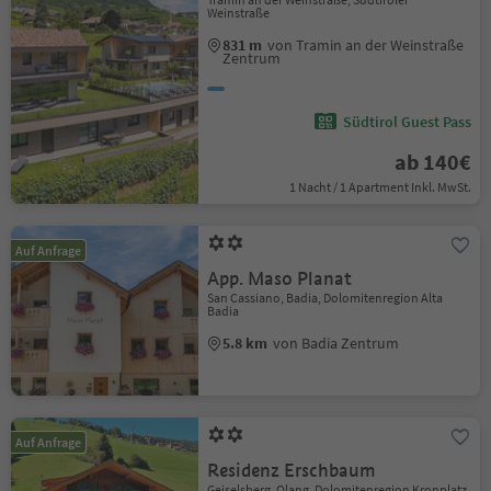
Weinstraße
831 m
von Tramin an der Weinstraße
Zentrum
Südtirol Guest Pass
ab 140€
1 Nacht / 1 Apartment Inkl. MwSt.
Auf Anfrage
App. Maso Planat
San Cassiano, Badia, Dolomitenregion Alta
Badia
5.8 km
von Badia Zentrum
Auf Anfrage
Residenz Erschbaum
Geiselsberg, Olang, Dolomitenregion Kronplatz