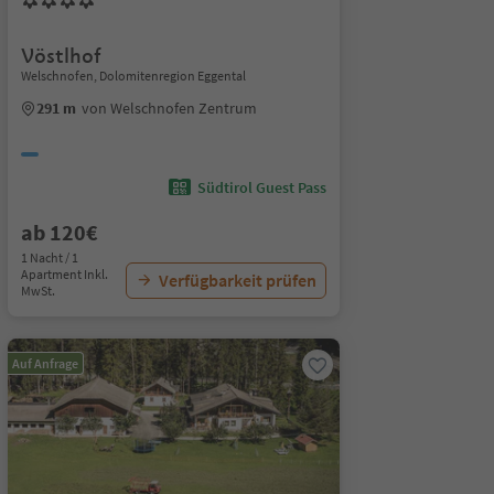
Vöstlhof
Welschnofen, Dolomitenregion Eggental
291 m
von Welschnofen Zentrum
Südtirol Guest Pass
ab 120€
1 Nacht / 1
Apartment Inkl.
Verfügbarkeit prüfen
MwSt.
Auf Anfrage