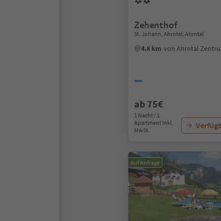
Zehenthof
St. Johann, Ahrntal, Ahrntal
4.8 km
von Ahrntal Zentr
ab 75€
1 Nacht / 1
Apartment Inkl.
Verfügb
MwSt.
Auf Anfrage