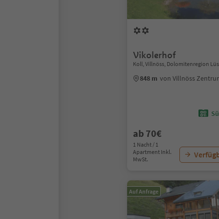
Vikolerhof
Koll, Villnöss, Dolomitenregion Lüs
848 m
von Villnöss Zentr
Sü
ab 70€
1 Nacht / 1
Apartment Inkl.
Verfügb
MwSt.
Auf Anfrage