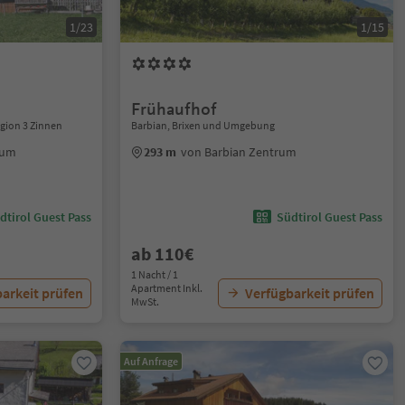
1/23
1/15
Frühaufhof
gion 3 Zinnen
Barbian, Brixen und Umgebung
rum
293 m
von Barbian Zentrum
dtirol Guest Pass
Südtirol Guest Pass
ab 110€
1 Nacht / 1
Apartment Inkl.
arkeit prüfen
Verfügbarkeit prüfen
MwSt.
Auf Anfrage