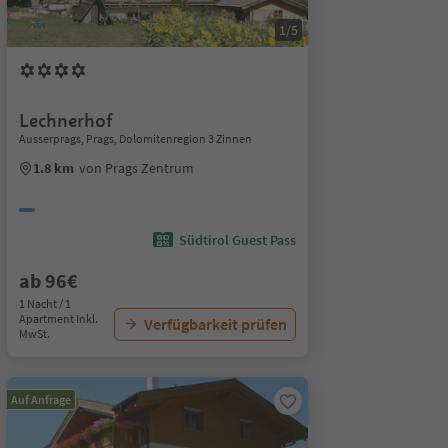
1/5
Lechnerhof
Ausserprags, Prags, Dolomitenregion 3 Zinnen
1.8 km
von Prags Zentrum
Südtirol Guest Pass
ab 96€
1 Nacht / 1
Apartment Inkl.
Verfügbarkeit prüfen
MwSt.
Auf Anfrage