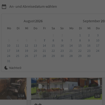
An- und Abreisedatum wählen
August
September
Mo
Di
Mi
Do
Fr
Sa
So
Mo
Di
Mi
Do
1
2
1
2
3
3
4
5
6
7
8
9
7
8
9
10
10
11
12
13
14
15
16
14
15
16
17
ungen
Kategorie
Verpflegungsart
Nachhaltige Unterkunft
17
18
19
20
21
22
23
21
22
23
24
24
25
26
27
28
29
30
28
29
30
31
Auf Anfrage
Nächte:
0
1/18
1/9