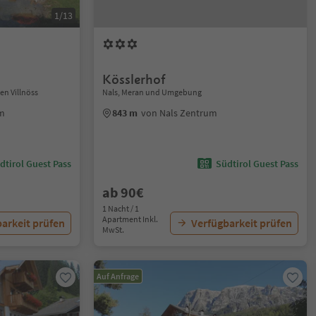
1/13
Kösslerhof
en Villnöss
Nals, Meran und Umgebung
um
843 m
von Nals Zentrum
dtirol Guest Pass
Südtirol Guest Pass
ab 90€
1 Nacht / 1
Apartment Inkl.
arkeit prüfen
Verfügbarkeit prüfen
MwSt.
Auf Anfrage