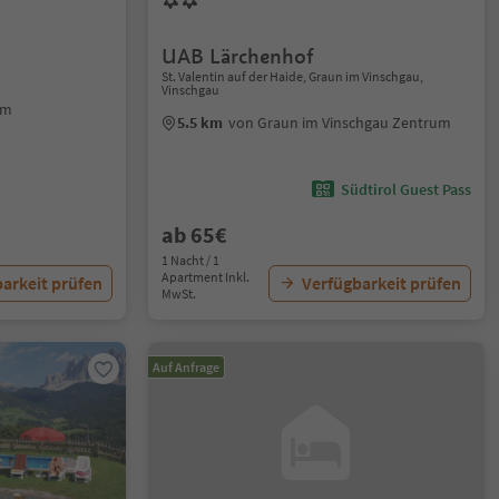
UAB Lärchenhof
St. Valentin auf der Haide, Graun im Vinschgau,
Vinschgau
um
5.5 km
von Graun im Vinschgau Zentrum
Südtirol Guest Pass
ab 65€
1 Nacht / 1
Apartment Inkl.
arkeit prüfen
Verfügbarkeit prüfen
MwSt.
Auf Anfrage