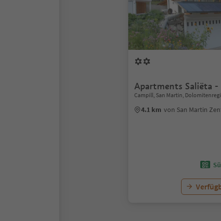
Apartments Saliëta -
Campill, San Martin, Dolomitenreg
4.1 km
von San Martin Ze
Sü
Verfügb