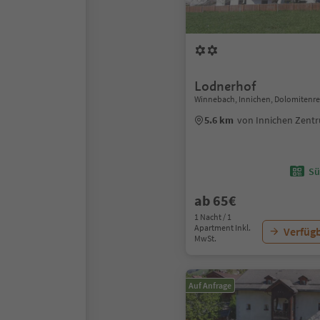
Lodnerhof
Winnebach, Innichen, Dolomitenre
5.6 km
von Innichen Zent
Sü
ab 65€
1 Nacht / 1
Apartment Inkl.
Verfügb
MwSt.
Auf Anfrage