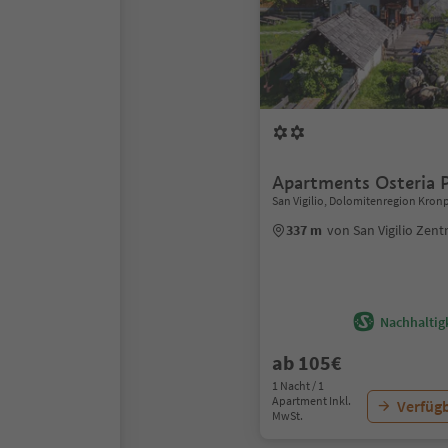
Apartments Osteria P
San Vigilio, Dolomitenregion Kronp
337 m
von San Vigilio Zen
Nachhaltigk
ab 105€
1 Nacht / 1
Apartment Inkl.
Verfügb
MwSt.