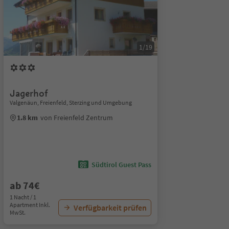
1/19
Jagerhof
Valgenäun, Freienfeld, Sterzing und Umgebung
1.8 km
von Freienfeld Zentrum
Südtirol Guest Pass
ab 74€
1 Nacht / 1
Apartment Inkl.
Verfügbarkeit prüfen
MwSt.