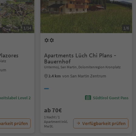
1/14
1/6
lazores
Apartments Lüch Chi Plans -
Bauernhof
latz
Untermoj, San Martin, Dolomitenregion Kronplatz
trum
2.4 km
von San Martin Zentrum
eitslabel Level 2
Südtirol Guest Pass
ab 70€
1 Nacht / 1
Apartment Inkl.
arkeit prüfen
Verfügbarkeit prüfen
MwSt.