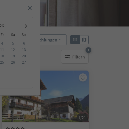
Fr
Sa
So
Empfehlungen
Sortieren:
4
5
6
11
12
13
1
18
19
20
Filtern
1 aktiver Filter
25
26
27
Auf Anfrage
1/21