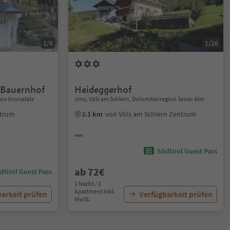
1/6
1/26
 Bauernhof
Heideggerhof
ion Kronplatz
Ums, Völs am Schlern, Dolomitenregion Seiser Alm
ntrum
2.1 km
von Völs am Schlern Zentrum
Südtirol Guest Pass
ab 72€
dtirol Guest Pass
1 Nacht / 1
Apartment Inkl.
arkeit prüfen
Verfügbarkeit prüfen
MwSt.