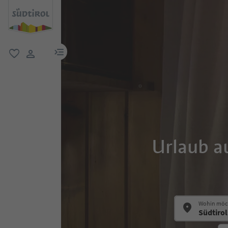
menu link
favorit
user link
Urlaub a
Wohin möch