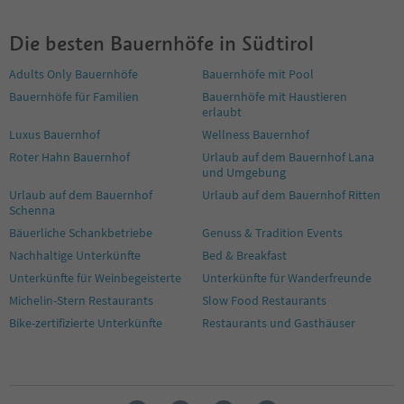
7
8
Die besten Bauernhöfe in Südtirol
9
10
Adults Only Bauernhöfe
Bauernhöfe mit Pool
11
Bauernhöfe für Familien
Bauernhöfe mit Haustieren
12
erlaubt
13
14
Luxus Bauernhof
Wellness Bauernhof
15
Roter Hahn Bauernhof
Urlaub auf dem Bauernhof Lana
16
und Umgebung
17
Urlaub auf dem Bauernhof
Urlaub auf dem Bauernhof Ritten
18
Schenna
19
Bäuerliche Schankbetriebe
Genuss & Tradition Events
20
Nachhaltige Unterkünfte
Bed & Breakfast
21
Unterkünfte für Weinbegeisterte
Unterkünfte für Wanderfreunde
22
23
Michelin-Stern Restaurants
Slow Food Restaurants
24
Bike-zertifizierte Unterkünfte
Restaurants und Gasthäuser
25
26
27
28