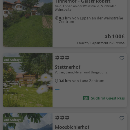
Tinnerhof - Gaiser Robert
Gaid, Eppan an der Weinstraße, Südtiroler
Weinstraße
8.1 km
von Eppan an der Weinstraße
Zentrum
ab 100€
1 Nacht / 1 Apartment Inkl. MwSt.
Auf Anfrage
Stettnerhof
Völlan, Lana, Meran und Umgebung
3.0 km
von Lana Zentrum
Südtirol Guest Pass
Auf Anfrage
Moosbichlerhof