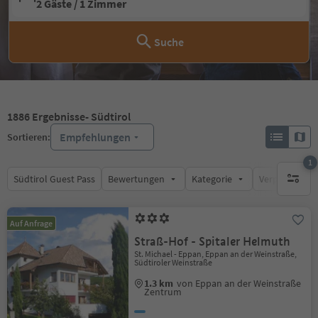
2 Gäste / 1 Zimmer
Suche
1886
Ergebnisse
- Südtirol
Empfehlungen
Sortieren:
1
Südtirol Guest Pass
Bewertungen
Kategorie
Verpflegungsa
1 aktive
Auf Anfrage
Straß-Hof - Spitaler Helmuth
St. Michael - Eppan, Eppan an der Weinstraße,
Südtiroler Weinstraße
1.3 km
von Eppan an der Weinstraße
Zentrum