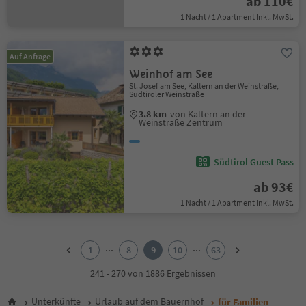
ab 110€
1 Nacht / 1 Apartment Inkl. MwSt.
Auf Anfrage
Weinhof am See
St. Josef am See, Kaltern an der Weinstraße,
Südtiroler Weinstraße
3.8 km
von Kaltern an der
Weinstraße Zentrum
Südtirol Guest Pass
ab 93€
1 Nacht / 1 Apartment Inkl. MwSt.
1
2
...
...
1
8
9
10
63
3
4
241 - 270 von 1886 Ergebnissen
5
6
Unterkünfte
Urlaub auf dem Bauernhof
für Familien