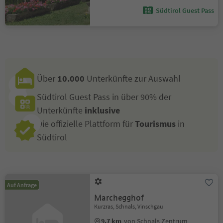
Südtirol Guest Pass
Über
10.000
Unterkünfte zur Auswahl
Südtirol Guest Pass in über 90% der
Unterkünfte
inklusive
Die offizielle Plattform für
Tourismus
in
Südtirol
Auf Anfrage
Marchegghof
Kurzras, Schnals, Vinschgau
9.7 km
von Schnals Zentrum