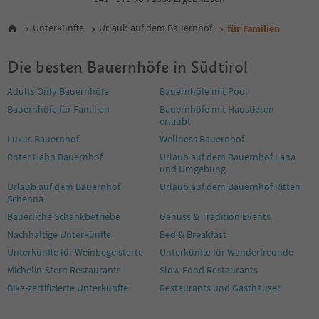
5
6
Unterkünfte
Urlaub auf dem Bauernhof
für Familien
7
8
Die besten Bauernhöfe in Südtirol
9
10
Adults Only Bauernhöfe
Bauernhöfe mit Pool
11
Bauernhöfe für Familien
Bauernhöfe mit Haustieren
12
erlaubt
13
14
Luxus Bauernhof
Wellness Bauernhof
15
Roter Hahn Bauernhof
Urlaub auf dem Bauernhof Lana
16
und Umgebung
17
Urlaub auf dem Bauernhof
Urlaub auf dem Bauernhof Ritten
18
Schenna
19
Bäuerliche Schankbetriebe
Genuss & Tradition Events
20
Nachhaltige Unterkünfte
Bed & Breakfast
21
Unterkünfte für Weinbegeisterte
Unterkünfte für Wanderfreunde
22
23
Michelin-Stern Restaurants
Slow Food Restaurants
24
Bike-zertifizierte Unterkünfte
Restaurants und Gasthäuser
25
26