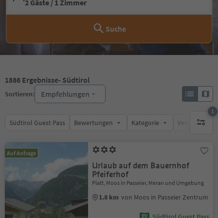
2 Gäste / 1 Zimmer
Suche
1886
Ergebnisse
- Südtirol
Empfehlungen
Sortieren:
1
Südtirol Guest Pass
Bewertungen
Kategorie
Verpflegungsa
1 aktive
Auf Anfrage
Urlaub auf dem Bauernhof
Pfeiferhof
Platt, Moos in Passeier, Meran und Umgebung
1.8 km
von Moos in Passeier Zentrum
Südtirol Guest Pass