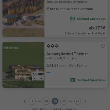
Jenesien, Bozen und Umgebung
842 m
von Jenesien Zentrum
Südtirol Guest Pass
ab 175€
1 Nacht / 1 Apartment Inkl. MwSt.
Auf Anfrage
Ausserglieshof Theiner
Matsch, Mals, Vinschgau
11.1 km
von Mals Zentrum
Südtirol Guest Pass
1
2
...
...
1
18
19
20
63
3
4
541 - 570 von 1886 Ergebnissen