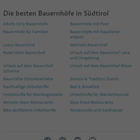
7
8
Die besten Bauernhöfe in Südtirol
9
10
Adults Only Bauernhöfe
Bauernhöfe mit Pool
11
Bauernhöfe für Familien
Bauernhöfe mit Haustieren
12
erlaubt
13
14
Luxus Bauernhof
Wellness Bauernhof
15
Roter Hahn Bauernhof
Urlaub auf dem Bauernhof Lana
16
und Umgebung
17
Urlaub auf dem Bauernhof
Urlaub auf dem Bauernhof Ritten
18
Schenna
19
Bäuerliche Schankbetriebe
Genuss & Tradition Events
20
Nachhaltige Unterkünfte
Bed & Breakfast
21
Unterkünfte für Weinbegeisterte
Unterkünfte für Wanderfreunde
22
23
Michelin-Stern Restaurants
Slow Food Restaurants
24
Bike-zertifizierte Unterkünfte
Restaurants und Gasthäuser
25
26
27
28
29