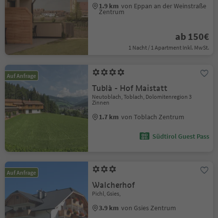
1.9 km
von Eppan an der Weinstraße
Zentrum
ab 150€
1 Nacht / 1 Apartment Inkl. MwSt.
Auf Anfrage
Tublà - Hof Maistatt
Neutoblach, Toblach, Dolomitenregion 3
Zinnen
1.7 km
von Toblach Zentrum
Südtirol Guest Pass
Auf Anfrage
Walcherhof
Pichl, Gsies,
3.9 km
von Gsies Zentrum