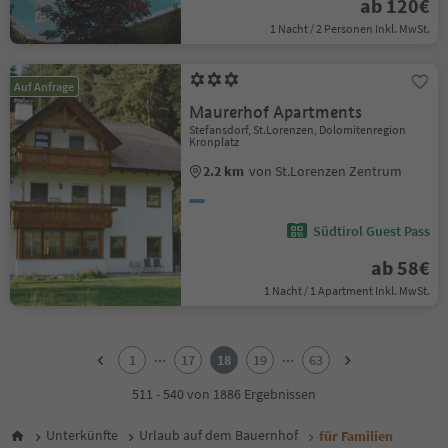
ab 120€
1 Nacht / 2 Personen Inkl. MwSt.
Auf Anfrage
Maurerhof Apartments
Stefansdorf, St.Lorenzen, Dolomitenregion
Kronplatz
2.2 km
von St.Lorenzen Zentrum
Südtirol Guest Pass
ab 58€
1 Nacht / 1 Apartment Inkl. MwSt.
1
2
...
...
1
17
18
19
63
3
4
511 - 540 von 1886 Ergebnissen
5
6
Unterkünfte
Urlaub auf dem Bauernhof
für Familien