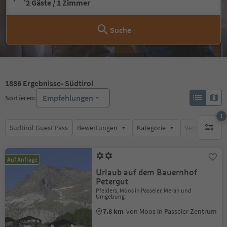
2 Gäste / 1 Zimmer
Suche
1886
Ergebnisse
- Südtirol
Empfehlungen
Sortieren:
1
Südtirol Guest Pass
Bewertungen
Kategorie
Verpflegungsa
1 aktive
Auf Anfrage
Urlaub auf dem Bauernhof
Petergut
Pfelders, Moos in Passeier, Meran und
Umgebung
7.8 km
von Moos in Passeier Zentrum