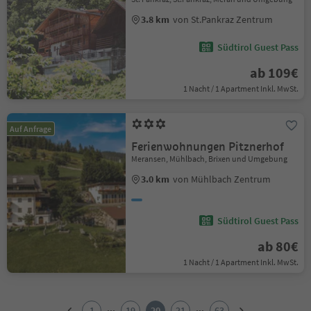
3.8 km
von St.Pankraz Zentrum
Südtirol Guest Pass
ab 109€
1 Nacht / 1 Apartment Inkl. MwSt.
Auf Anfrage
Ferienwohnungen Pitznerhof
Meransen, Mühlbach, Brixen und Umgebung
3.0 km
von Mühlbach Zentrum
Südtirol Guest Pass
ab 80€
1 Nacht / 1 Apartment Inkl. MwSt.
1
2
...
...
1
19
20
21
63