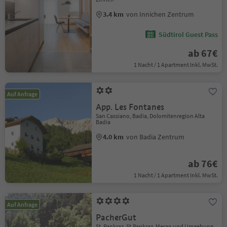
3.4 km
von Innichen Zentrum
Südtirol Guest Pass
ab 67€
1 Nacht / 1 Apartment Inkl. MwSt.
Auf Anfrage
App. Les Fontanes
San Cassiano, Badia, Dolomitenregion Alta
Badia
4.0 km
von Badia Zentrum
ab 76€
1 Nacht / 1 Apartment Inkl. MwSt.
Auf Anfrage
PacherGut
St. Pankraz, St.Pankraz, Meran und Umgebung