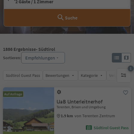
2 Gäste / 1 Zimmer
Suche
1886
Ergebnisse
- Südtirol
Empfehlungen
Sortieren:
1
Südtirol Guest Pass
Bewertungen
Kategorie
Verpflegungsa
1 aktive
Auf Anfrage
UaB Unterleitnerhof
Terenten, Brixen und Umgebung
1.9 km
von Terenten Zentrum
Südtirol Guest Pass