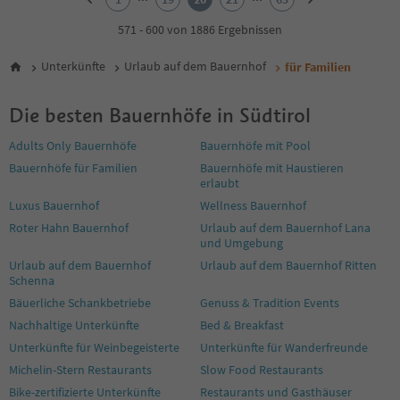
3
4
571 - 600 von 1886 Ergebnissen
5
6
Unterkünfte
Urlaub auf dem Bauernhof
für Familien
7
8
Die besten Bauernhöfe in Südtirol
9
10
Adults Only Bauernhöfe
Bauernhöfe mit Pool
11
Bauernhöfe für Familien
Bauernhöfe mit Haustieren
12
erlaubt
13
14
Luxus Bauernhof
Wellness Bauernhof
15
Roter Hahn Bauernhof
Urlaub auf dem Bauernhof Lana
16
und Umgebung
17
Urlaub auf dem Bauernhof
Urlaub auf dem Bauernhof Ritten
18
Schenna
19
Bäuerliche Schankbetriebe
Genuss & Tradition Events
20
Nachhaltige Unterkünfte
Bed & Breakfast
21
Unterkünfte für Weinbegeisterte
Unterkünfte für Wanderfreunde
22
23
Michelin-Stern Restaurants
Slow Food Restaurants
24
Bike-zertifizierte Unterkünfte
Restaurants und Gasthäuser