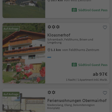
10.7 km
von Vintl Zentrum
Südtirol Guest Pass
Auf Anfrage
Kloasnerhof
Schrambach, Feldthurns, Brixen und
Umgebung
1.1 km
von Feldthurns Zentrum
Südtirol Guest Pass
ab 97€
1 Nacht / 1 Apartment Inkl. MwSt.
Auf Anfrage
Ferienwohnungen Obermairhof
Niederolang, Olang, Dolomitenregion
Kronplatz