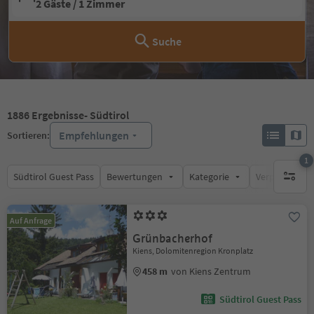
2 Gäste / 1 Zimmer
Suche
1886
Ergebnisse
- Südtirol
Empfehlungen
Sortieren:
1
Südtirol Guest Pass
Bewertungen
Kategorie
Verpflegungsa
1 aktive
Auf Anfrage
Grünbacherhof
Kiens, Dolomitenregion Kronplatz
458 m
von Kiens Zentrum
Südtirol Guest Pass