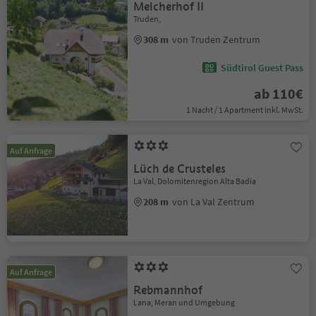
Melcherhof II
Truden,
308 m
von Truden Zentrum
Südtirol Guest Pass
ab 110€
1 Nacht / 1 Apartment Inkl. MwSt.
Auf Anfrage
Lüch de Crusteles
La Val, Dolomitenregion Alta Badia
208 m
von La Val Zentrum
Auf Anfrage
Rebmannhof
Lana, Meran und Umgebung