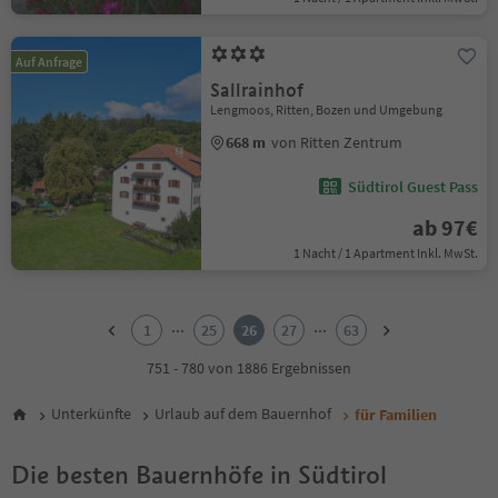
Auf Anfrage
Sallrainhof
Lengmoos, Ritten, Bozen und Umgebung
668 m
von Ritten Zentrum
Südtirol Guest Pass
ab 97€
1 Nacht / 1 Apartment Inkl. MwSt.
1
2
...
...
1
25
26
27
63
3
4
751 - 780 von 1886 Ergebnissen
5
6
Unterkünfte
Urlaub auf dem Bauernhof
für Familien
7
8
Die besten Bauernhöfe in Südtirol
9