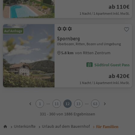
ab 110€
1 Nacht / 1 Apartment Inkl. MwSt.
Auf Anfrage
Spornberg
Oberbozen, Ritten, Bozen und Umgebung
5.8 km
von Ritten Zentrum
Südtirol Guest Pass
ab 420€
1 Nacht / 1 Apartment Inkl. MwSt.
1
2
...
...
1
11
12
13
63
3
4
331 - 360 von 1886 Ergebnissen
5
6
Unterkünfte
Urlaub auf dem Bauernhof
für Familien
7