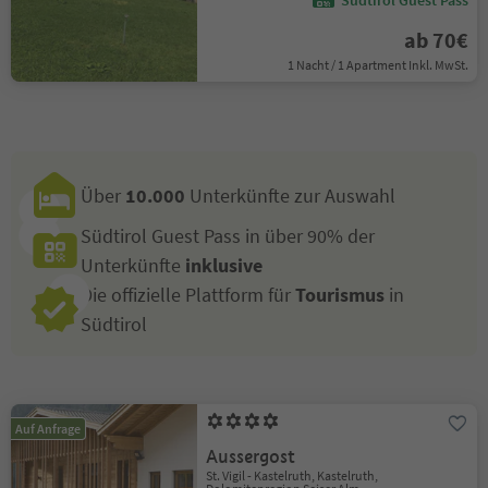
Südtirol Guest Pass
ab 70€
1 Nacht / 1 Apartment Inkl. MwSt.
Über
10.000
Unterkünfte zur Auswahl
Südtirol Guest Pass in über 90% der
Unterkünfte
inklusive
Die offizielle Plattform für
Tourismus
in
Südtirol
Auf Anfrage
Aussergost
St. Vigil - Kastelruth, Kastelruth,