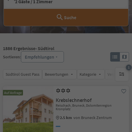
2 Gäste / 1 Zimmer
Suche
1886
Ergebnisse
- Südtirol
Empfehlungen
Sortieren:
1
Südtirol Guest Pass
Bewertungen
Kategorie
Verpflegungsa
1 aktive
Auf Anfrage
Krebslechnerhof
Reischach, Bruneck, Dolomitenregion
Kronplatz
2.5 km
von Bruneck Zentrum