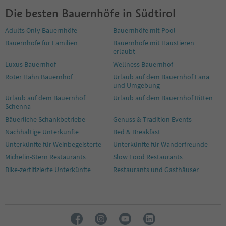
8
Die besten Bauernhöfe in Südtirol
9
10
Adults Only Bauernhöfe
Bauernhöfe mit Pool
11
Bauernhöfe für Familien
Bauernhöfe mit Haustieren
12
erlaubt
13
14
Luxus Bauernhof
Wellness Bauernhof
15
Roter Hahn Bauernhof
Urlaub auf dem Bauernhof Lana
16
und Umgebung
17
Urlaub auf dem Bauernhof
Urlaub auf dem Bauernhof Ritten
18
Schenna
19
Bäuerliche Schankbetriebe
Genuss & Tradition Events
20
Nachhaltige Unterkünfte
Bed & Breakfast
21
Unterkünfte für Weinbegeisterte
Unterkünfte für Wanderfreunde
22
23
Michelin-Stern Restaurants
Slow Food Restaurants
24
Bike-zertifizierte Unterkünfte
Restaurants und Gasthäuser
25
26
27
28
29
30